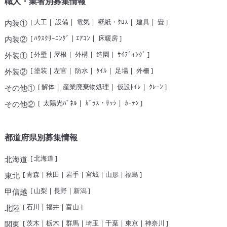
職人・業者別募集情報
[
大工
|
設備
|
電気
|
壁紙・ｸﾛｽ
|
建具
|
畳
]
内装①
[
ﾊｳｽｸﾘｰﾆﾝｸﾞ
|
ｴｱｺﾝ
|
床暖房
]
内装②
[
外壁
|
屋根
|
外構
|
造園
|
ｻｲﾃﾞｨﾝｸﾞ
]
外装①
[
塗装
|
左官
|
防水
|
ﾀｲﾙ
|
足場
|
外柵
]
外装②
[
解体
|
産業廃棄物処理
|
仮設ﾄｲﾚ
|
ｸﾚｰﾝ
]
その他①
[
太陽光ﾊﾟﾈﾙ
|
ｶﾞﾗｽ・ｻｯｼ
|
ｶｰﾃﾝ
]
その他②
都道府県別募集情報
[
北海道
]
北海道
[
青森
|
秋田
|
岩手
|
宮城
|
山形
|
福島
]
東北
[
山梨
|
長野
|
新潟
]
甲信越
[
石川
|
福井
|
富山
]
北陸
[
茨木
|
栃木
|
群馬
|
埼玉
|
千葉
|
東京
|
神奈川
]
関東