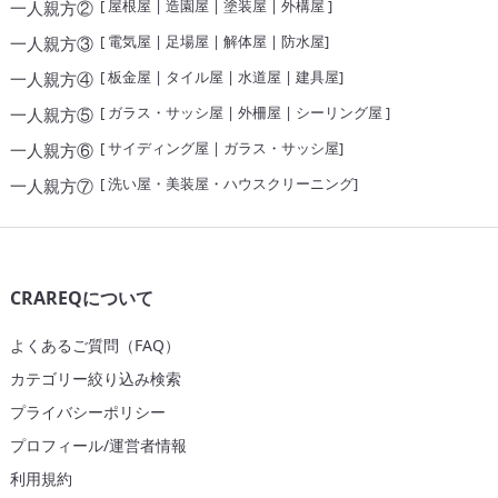
[
屋根屋
|
造園屋
|
塗装屋
|
外構屋
]
一人親方②
[
電気屋
|
足場屋
|
解体屋
|
防水屋
]
一人親方③
[
板金屋
|
タイル屋
|
水道屋
|
建具屋
]
一人親方④
[
ガラス・サッシ屋
|
外柵屋
|
シーリング屋
]
一人親方⑤
[
サイディング屋
|
ガラス・サッシ屋
]
一人親方⑥
[
洗い屋・美装屋・ハウスクリーニング
]
一人親方⑦
CRAREQについて
よくあるご質問（FAQ）
カテゴリー絞り込み検索
プライバシーポリシー
プロフィール/運営者情報
利用規約