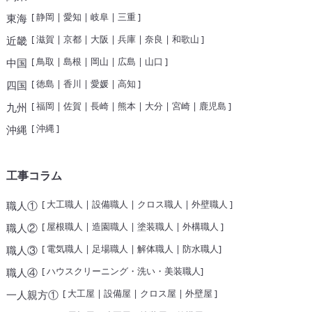
[
静岡
|
愛知
|
岐阜
|
三重
]
東海
[
滋賀
|
京都
|
大阪
|
兵庫
|
奈良
|
和歌山
]
近畿
[
鳥取
|
島根
|
岡山
|
広島
|
山口
]
中国
[
徳島
|
香川
|
愛媛
|
高知
]
四国
[
福岡
|
佐賀
|
長崎
|
熊本
|
大分
|
宮崎
|
鹿児島
]
九州
[
沖縄
]
沖縄
工事コラム
[
大工職人
|
設備職人
|
クロス職人
|
外壁職人
]
職人①
[
屋根職人
|
造園職人
|
塗装職人
|
外構職人
]
職人②
[
電気職人
|
足場職人
|
解体職人
|
防水職人
]
職人③
[
ハウスクリーニング・洗い・美装職人
]
職人④
[
大工屋
|
設備屋
|
クロス屋
|
外壁屋
]
一人親方①