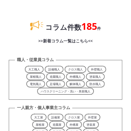
185
コラム件数
件
>>新着コラム一覧はこちら<<
職人・従業員コラム
大工職人
設備職人
クロス職人
外壁職人
屋根職人
造園職人
外構職人
塗装職人
電気職人
足場職人
解体職人
防水職人
ハウスクリーニング・洗い・美装職人
一人親方・個人事業主コラム
大工屋
設備屋
クロス屋
外壁屋
屋根屋
造園屋
外構屋
塗装屋