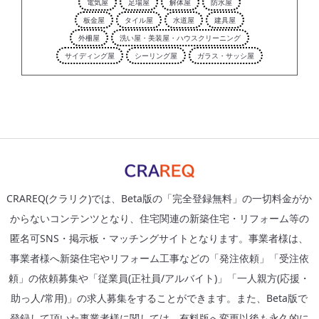
電気屋
足場屋
解体屋
防水屋
板金屋
タイル屋
水道屋
建具屋
外柵屋
洗い屋・美装屋・ハウスクリーニング
サイディング屋
シーリング屋
ガラス・サッシ屋
CRAREQ(クラリク)では、Beta版の「完全登録無料」の一切料金がか
からないコンテンツとなり、住宅関連の新築住宅・リフォーム等の
匿名可SNS・掲示板・マッチングサイトとなります。事業者様は、
事業者様へ新築住宅やリフォーム工事などの「発注依頼」「受注依
頼」の依頼募集や「従業員(正社員/アルバイト)」「一人親方(応援・
助っ人/常用)」の求人募集をすることができます。また、Beta版で
登録して頂いた事業者様に関しては、有料版へ変更以後も永久的に