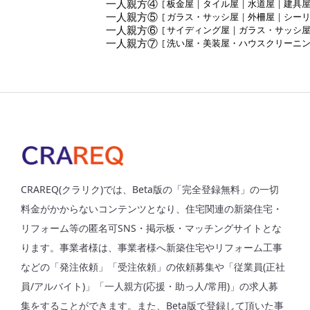
一人親方④
[
板金屋
|
タイル屋
|
水道屋
|
建具
一人親方⑤
[
ガラス・サッシ屋
|
外柵屋
|
シー
一人親方⑥
[
サイディング屋
|
ガラス・サッシ
一人親方⑦
[
洗い屋・美装屋・ハウスクリーニ
CRAREQ(クラリク)では、Beta版の「完全登録無料」の一切
料金がかからないコンテンツとなり、住宅関連の新築住宅・
リフォーム等の匿名可SNS・掲示板・マッチングサイトとな
ります。事業者様は、事業者様へ新築住宅やリフォーム工事
などの「発注依頼」「受注依頼」の依頼募集や「従業員(正社
員/アルバイト)」「一人親方(応援・助っ人/常用)」の求人募
集をすることができます。また、Beta版で登録して頂いた事