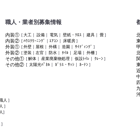
職人・業者別募集情報
内装①
[
大工
|
設備
|
電気
|
壁紙・ｸﾛｽ
|
建具
|
畳
]
内装②
[
ﾊｳｽｸﾘｰﾆﾝｸﾞ
|
ｴｱｺﾝ
|
床暖房
]
外装①
[
外壁
|
屋根
|
外構
|
造園
|
ｻｲﾃﾞｨﾝｸﾞ
]
外装②
[
塗装
|
左官
|
防水
|
ﾀｲﾙ
|
足場
|
外柵
]
その他①
[
解体
|
産業廃棄物処理
|
仮設ﾄｲﾚ
|
ｸﾚｰﾝ
]
その他②
[
太陽光ﾊﾟﾈﾙ
|
ｶﾞﾗｽ・ｻｯｼ
|
ｶｰﾃﾝ
]
職人
]
人
]
人
]
屋
]