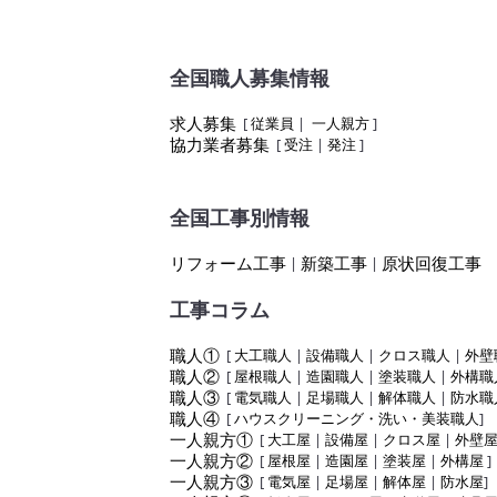
全国職人募集情報
求人募集
[
従業員
|
一人親方
]
協力業者募集
[
受注
|
発注
]
全国工事別情報
リフォーム工事
新築工事
原状回復工事
|
|
工事コラム
職人①
[
大工職人
|
設備職人
|
クロス職人
|
外壁
職人②
[
屋根職人
|
造園職人
|
塗装職人
|
外構職
職人③
[
電気職人
|
足場職人
|
解体職人
|
防水職
職人④
[
ハウスクリーニング・洗い・美装職人
]
一人親方①
[
大工屋
|
設備屋
|
クロス屋
|
外壁
一人親方②
[
屋根屋
|
造園屋
|
塗装屋
|
外構屋
]
一人親方③
[
電気屋
|
足場屋
|
解体屋
|
防水屋
]