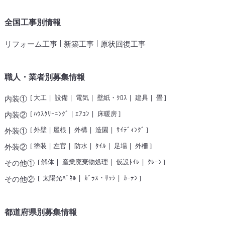
全国工事別情報
|
|
リフォーム工事
新築工事
原状回復工事
職人・業者別募集情報
[
大工
|
設備
|
電気
|
壁紙・ｸﾛｽ
|
建具
|
畳
]
内装①
[
ﾊｳｽｸﾘｰﾆﾝｸﾞ
|
ｴｱｺﾝ
|
床暖房
]
内装②
[
外壁
|
屋根
|
外構
|
造園
|
ｻｲﾃﾞｨﾝｸﾞ
]
外装①
[
塗装
|
左官
|
防水
|
ﾀｲﾙ
|
足場
|
外柵
]
外装②
[
解体
|
産業廃棄物処理
|
仮設ﾄｲﾚ
|
ｸﾚｰﾝ
]
その他①
[
太陽光ﾊﾟﾈﾙ
|
ｶﾞﾗｽ・ｻｯｼ
|
ｶｰﾃﾝ
]
その他②
都道府県別募集情報