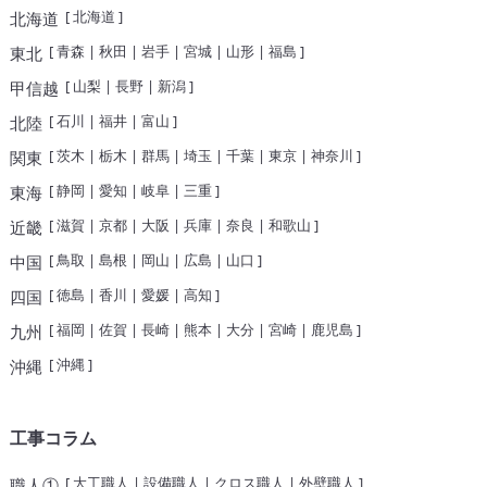
[
北海道
]
北海道
[
青森
|
秋田
|
岩手
|
宮城
|
山形
|
福島
]
東北
[
山梨
|
長野
|
新潟
]
甲信越
[
石川
|
福井
|
富山
]
北陸
[
茨木
|
栃木
|
群馬
|
埼玉
|
千葉
|
東京
|
神奈川
]
関東
[
静岡
|
愛知
|
岐阜
|
三重
]
東海
[
滋賀
|
京都
|
大阪
|
兵庫
|
奈良
|
和歌山
]
近畿
[
鳥取
|
島根
|
岡山
|
広島
|
山口
]
中国
[
徳島
|
香川
|
愛媛
|
高知
]
四国
[
福岡
|
佐賀
|
長崎
|
熊本
|
大分
|
宮崎
|
鹿児島
]
九州
[
沖縄
]
沖縄
工事コラム
[
大工職人
|
設備職人
|
クロス職人
|
外壁職人
]
職人①