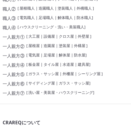
[
屋根職人
|
造園職人
|
塗装職人
|
外構職人
]
職人②
[
電気職人
|
足場職人
|
解体職人
|
防水職人
]
職人③
[
ハウスクリーニング・洗い・美装職人
]
職人④
[
大工屋
|
設備屋
|
クロス屋
|
外壁屋
]
一人親方①
[
屋根屋
|
造園屋
|
塗装屋
|
外構屋
]
一人親方②
[
電気屋
|
足場屋
|
解体屋
|
防水屋
]
一人親方③
[
板金屋
|
タイル屋
|
水道屋
|
建具屋
]
一人親方④
[
ガラス・サッシ屋
|
外柵屋
|
シーリング屋
]
一人親方⑤
[
サイディング屋
|
ガラス・サッシ屋
]
一人親方⑥
[
洗い屋・美装屋・ハウスクリーニング
]
一人親方⑦
CRAREQについて