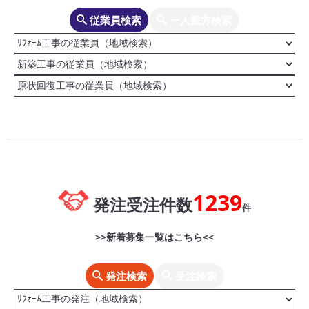
従業員検索
一人親方検索
1239
発注受注件数
件
>>新着募集一覧はこちら<<
発注検索
受注検索