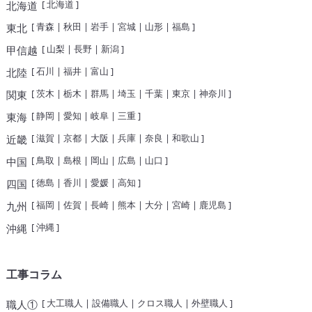
[
北海道
]
北海道
[
青森
|
秋田
|
岩手
|
宮城
|
山形
|
福島
]
東北
[
山梨
|
長野
|
新潟
]
甲信越
[
石川
|
福井
|
富山
]
北陸
[
茨木
|
栃木
|
群馬
|
埼玉
|
千葉
|
東京
|
神奈川
]
関東
[
静岡
|
愛知
|
岐阜
|
三重
]
東海
[
滋賀
|
京都
|
大阪
|
兵庫
|
奈良
|
和歌山
]
近畿
[
鳥取
|
島根
|
岡山
|
広島
|
山口
]
中国
[
徳島
|
香川
|
愛媛
|
高知
]
四国
[
福岡
|
佐賀
|
長崎
|
熊本
|
大分
|
宮崎
|
鹿児島
]
九州
[
沖縄
]
沖縄
工事コラム
[
大工職人
|
設備職人
|
クロス職人
|
外壁職人
]
職人①