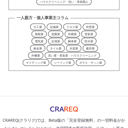
ハウスクリーニング・洗い・美装職人
一人親方・個人事業主コラム
大工屋
設備屋
クロス屋
外壁屋
屋根屋
造園屋
外構屋
塗装屋
電気屋
足場屋
解体屋
防水屋
板金屋
タイル屋
水道屋
建具屋
外柵屋
洗い屋・美装屋・ハウスクリーニング
サイディング屋
シーリング屋
ガラス・サッシ屋
CRAREQ(クラリク)では、Beta版の「完全登録無料」の一切料金がか