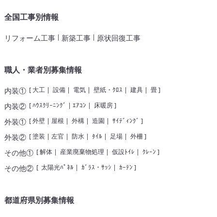
全国工事別情報
|
|
リフォーム工事
新築工事
原状回復工事
職人・業者別募集情報
[
大工
|
設備
|
電気
|
壁紙・ｸﾛｽ
|
建具
|
畳
]
内装①
[
ﾊｳｽｸﾘｰﾆﾝｸﾞ
|
ｴｱｺﾝ
|
床暖房
]
内装②
[
外壁
|
屋根
|
外構
|
造園
|
ｻｲﾃﾞｨﾝｸﾞ
]
外装①
[
塗装
|
左官
|
防水
|
ﾀｲﾙ
|
足場
|
外柵
]
外装②
[
解体
|
産業廃棄物処理
|
仮設ﾄｲﾚ
|
ｸﾚｰﾝ
]
その他①
[
太陽光ﾊﾟﾈﾙ
|
ｶﾞﾗｽ・ｻｯｼ
|
ｶｰﾃﾝ
]
その他②
都道府県別募集情報