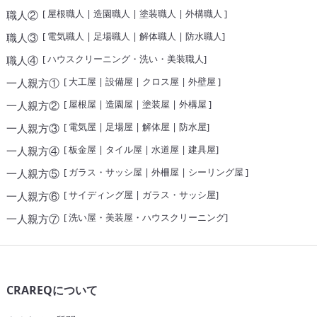
[
屋根職人
|
造園職人
|
塗装職人
|
外構職人
]
職人②
[
電気職人
|
足場職人
|
解体職人
|
防水職人
]
職人③
[
ハウスクリーニング・洗い・美装職人
]
職人④
[
大工屋
|
設備屋
|
クロス屋
|
外壁屋
]
一人親方①
[
屋根屋
|
造園屋
|
塗装屋
|
外構屋
]
一人親方②
[
電気屋
|
足場屋
|
解体屋
|
防水屋
]
一人親方③
[
板金屋
|
タイル屋
|
水道屋
|
建具屋
]
一人親方④
[
ガラス・サッシ屋
|
外柵屋
|
シーリング屋
]
一人親方⑤
[
サイディング屋
|
ガラス・サッシ屋
]
一人親方⑥
[
洗い屋・美装屋・ハウスクリーニング
]
一人親方⑦
CRAREQについて