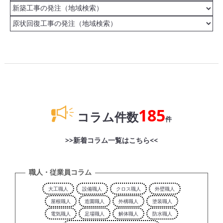
185
コラム件数
件
>>新着コラム一覧はこちら<<
職人・従業員コラム
大工職人
設備職人
クロス職人
外壁職人
屋根職人
造園職人
外構職人
塗装職人
電気職人
足場職人
解体職人
防水職人