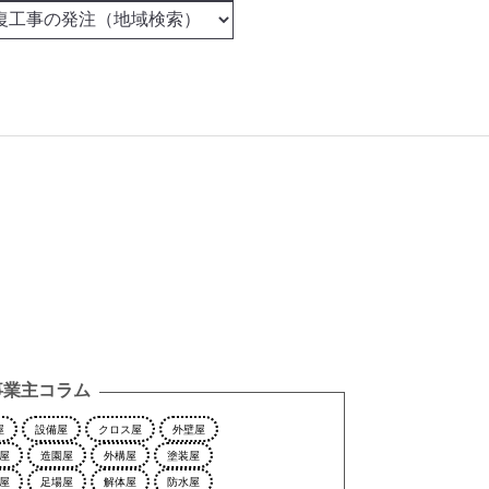
事業主コラム
屋
設備屋
クロス屋
外壁屋
屋
造園屋
外構屋
塗装屋
屋
足場屋
解体屋
防水屋