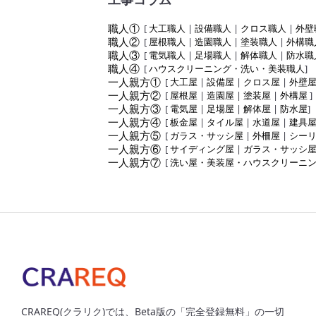
職人①
[
大工職人
|
設備職人
|
クロス職人
|
外壁
職人②
[
屋根職人
|
造園職人
|
塗装職人
|
外構職
職人③
[
電気職人
|
足場職人
|
解体職人
|
防水職
職人④
[
ハウスクリーニング・洗い・美装職人
]
一人親方①
[
大工屋
|
設備屋
|
クロス屋
|
外壁
一人親方②
[
屋根屋
|
造園屋
|
塗装屋
|
外構屋
]
一人親方③
[
電気屋
|
足場屋
|
解体屋
|
防水屋
]
一人親方④
[
板金屋
|
タイル屋
|
水道屋
|
建具
一人親方⑤
[
ガラス・サッシ屋
|
外柵屋
|
シー
一人親方⑥
[
サイディング屋
|
ガラス・サッシ
一人親方⑦
[
洗い屋・美装屋・ハウスクリーニ
CRAREQ(クラリク)では、Beta版の「完全登録無料」の一切