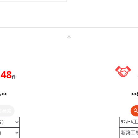
148
件
<<
>
方検索