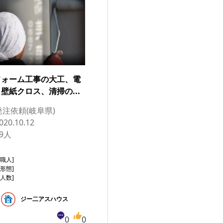
フォーム工事の大工、電
壁紙クロス、清掃の...
発注依頼(岐阜県)
020.10.12
9人
集職人]
与形態]
用人数]
ジー二アスハウス
0
0