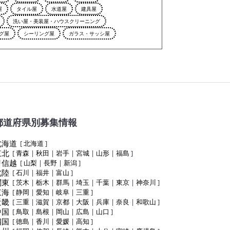
屋
タイル屋
水道屋
建具屋
洗い屋・美装屋・ハウスクリーニング
グ屋
シーリング屋
ガラス・サッシ屋
都道府県別募集情報
北海道
[
北海道
]
東北
[
青森
|
秋田
|
岩手
|
宮城
|
山形
|
福島
]
甲信越
[
山梨
|
長野
|
新潟
]
北陸
[
石川
|
福井
|
富山
]
関東
[
茨木
|
栃木
|
群馬
|
埼玉
|
千葉
|
東京
|
神奈川
]
東海
[
静岡
|
愛知
|
岐阜
|
三重
]
近畿
[
三重
|
滋賀
|
京都
|
大阪
|
兵庫
|
奈良
|
和歌山
]
中国
[
鳥取
|
島根
|
岡山
|
広島
|
山口
]
四国
[
徳島
|
香川
|
愛媛
|
高知
]