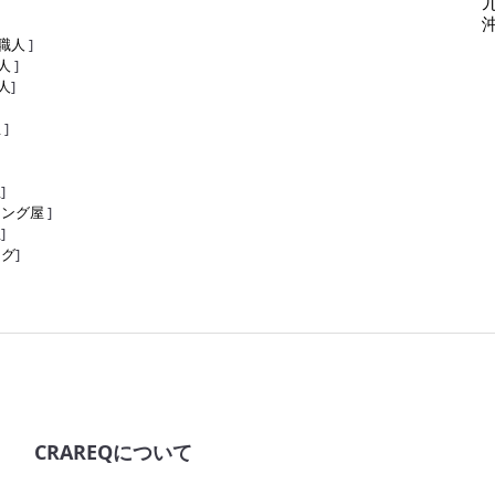
職人
]
人
]
人
]
屋
]
屋
]
リング屋
]
屋
]
ング
]
CRAREQについて