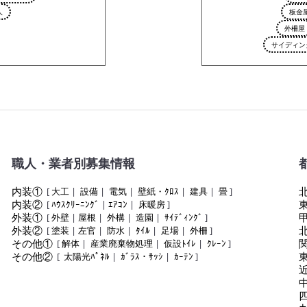
人
板金
外柵屋
サイディン
職人・業者別募集情報
内装①
[
大工
|
設備
|
電気
|
壁紙・ｸﾛｽ
|
建具
|
畳
]
内装②
[
ﾊｳｽｸﾘｰﾆﾝｸﾞ
|
ｴｱｺﾝ
|
床暖房
]
外装①
[
外壁
|
屋根
|
外構
|
造園
|
ｻｲﾃﾞｨﾝｸﾞ
]
外装②
[
塗装
|
左官
|
防水
|
ﾀｲﾙ
|
足場
|
外柵
]
その他①
[
解体
|
産業廃棄物処理
|
仮設ﾄｲﾚ
|
ｸﾚｰﾝ
]
その他②
[
太陽光ﾊﾟﾈﾙ
|
ｶﾞﾗｽ・ｻｯｼ
|
ｶｰﾃﾝ
]