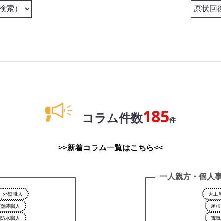
185
コラム件数
件
>>新着コラム一覧はこちら<<
一人親方・個人
外壁職人
大工
塗装職人
屋根
防水職人
電気