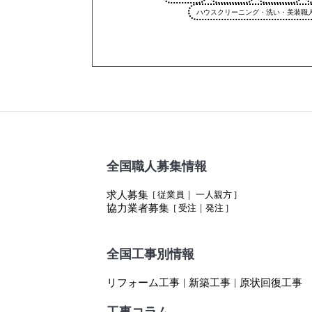
ハウスクリーニング・洗い・美装職
全国職人募集情報
求人募集
[
従業員
|
一人親方
]
協力業者募集
[
受注
|
発注
]
全国工事別情報
リフォーム工事
新築工事
原状回復工事
|
|
工事コラム