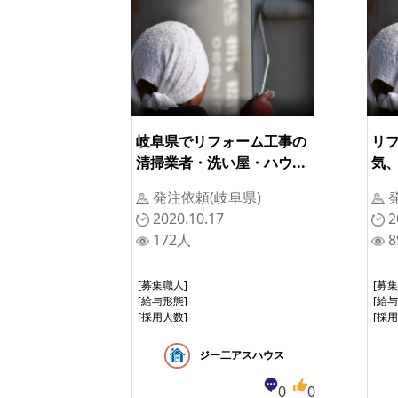
岐阜県でリフォーム工事の
リ
清掃業者・洗い屋・ハウ...
気、
発注依頼(岐阜県)
2020.10.17
2
172人
8
[募集職人]
[募
[給与形態]
[給
[採用人数]
[採
ジー二アスハウス
0
0