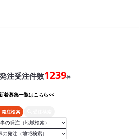
1239
発注受注件数
件
>新着募集一覧はこちら<<
発注検索
受注検索