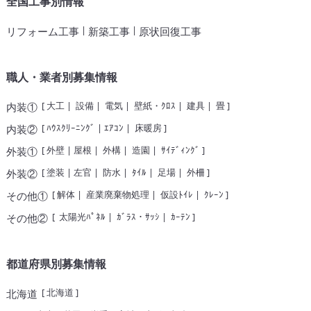
全国工事別情報
|
|
リフォーム工事
新築工事
原状回復工事
職人・業者別募集情報
[
大工
|
設備
|
電気
|
壁紙・ｸﾛｽ
|
建具
|
畳
]
内装①
[
ﾊｳｽｸﾘｰﾆﾝｸﾞ
|
ｴｱｺﾝ
|
床暖房
]
内装②
[
外壁
|
屋根
|
外構
|
造園
|
ｻｲﾃﾞｨﾝｸﾞ
]
外装①
[
塗装
|
左官
|
防水
|
ﾀｲﾙ
|
足場
|
外柵
]
外装②
[
解体
|
産業廃棄物処理
|
仮設ﾄｲﾚ
|
ｸﾚｰﾝ
]
その他①
[
太陽光ﾊﾟﾈﾙ
|
ｶﾞﾗｽ・ｻｯｼ
|
ｶｰﾃﾝ
]
その他②
都道府県別募集情報
[
北海道
]
北海道