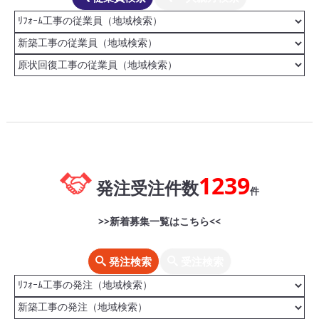
1239
発注受注件数
件
>>新着募集一覧はこちら<<
発注検索
受注検索