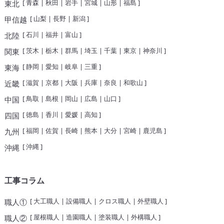
[
青森
|
秋田
|
岩手
|
宮城
|
山形
|
福島
]
東北
[
山梨
|
長野
|
新潟
]
甲信越
[
石川
|
福井
|
富山
]
北陸
[
茨木
|
栃木
|
群馬
|
埼玉
|
千葉
|
東京
|
神奈川
]
関東
[
静岡
|
愛知
|
岐阜
|
三重
]
東海
[
滋賀
|
京都
|
大阪
|
兵庫
|
奈良
|
和歌山
]
近畿
[
鳥取
|
島根
|
岡山
|
広島
|
山口
]
中国
[
徳島
|
香川
|
愛媛
|
高知
]
四国
[
福岡
|
佐賀
|
長崎
|
熊本
|
大分
|
宮崎
|
鹿児島
]
九州
[
沖縄
]
沖縄
工事コラム
[
大工職人
|
設備職人
|
クロス職人
|
外壁職人
]
職人①
[
屋根職人
|
造園職人
|
塗装職人
|
外構職人
]
職人②