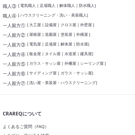
[
電気職人
|
足場職人
|
解体職人
|
防水職人
]
職人③
[
ハウスクリーニング・洗い・美装職人
]
職人④
[
大工屋
|
設備屋
|
クロス屋
|
外壁屋
]
一人親方①
[
屋根屋
|
造園屋
|
塗装屋
|
外構屋
]
一人親方②
[
電気屋
|
足場屋
|
解体屋
|
防水屋
]
一人親方③
[
板金屋
|
タイル屋
|
水道屋
|
建具屋
]
一人親方④
[
ガラス・サッシ屋
|
外柵屋
|
シーリング屋
]
一人親方⑤
[
サイディング屋
|
ガラス・サッシ屋
]
一人親方⑥
[
洗い屋・美装屋・ハウスクリーニング
]
一人親方⑦
CRAREQについて
よくあるご質問（FAQ）