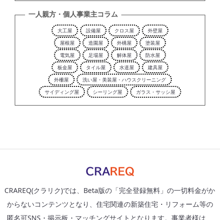
一人親方・個人事業主コラム
大工屋
設備屋
クロス屋
外壁屋
屋根屋
造園屋
外構屋
塗装屋
電気屋
足場屋
解体屋
防水屋
板金屋
タイル屋
水道屋
建具屋
外柵屋
洗い屋・美装屋・ハウスクリーニング
サイディング屋
シーリング屋
ガラス・サッシ屋
CRAREQ(クラリク)では、Beta版の「完全登録無料」の一切料金がか
からないコンテンツとなり、住宅関連の新築住宅・リフォーム等の
匿名可SNS・掲示板・マッチングサイトとなります。事業者様は、