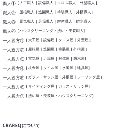
[
大工職人
|
設備職人
|
クロス職人
|
外壁職人
]
職人①
[
屋根職人
|
造園職人
|
塗装職人
|
外構職人
]
職人②
[
電気職人
|
足場職人
|
解体職人
|
防水職人
]
職人③
[
ハウスクリーニング・洗い・美装職人
]
職人④
[
大工屋
|
設備屋
|
クロス屋
|
外壁屋
]
一人親方①
[
屋根屋
|
造園屋
|
塗装屋
|
外構屋
]
一人親方②
[
電気屋
|
足場屋
|
解体屋
|
防水屋
]
一人親方③
[
板金屋
|
タイル屋
|
水道屋
|
建具屋
]
一人親方④
[
ガラス・サッシ屋
|
外柵屋
|
シーリング屋
]
一人親方⑤
[
サイディング屋
|
ガラス・サッシ屋
]
一人親方⑥
[
洗い屋・美装屋・ハウスクリーニング
]
一人親方⑦
CRAREQについて