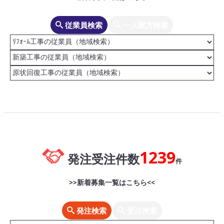
従業員検索
一人親方検索
1239
発注受注件数
件
>>新着募集一覧はこちら<<
発注検索
受注検索