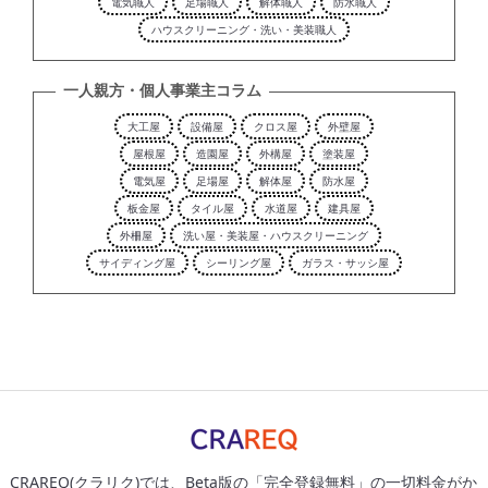
電気職人
足場職人
解体職人
防水職人
ハウスクリーニング・洗い・美装職人
一人親方・個人事業主コラム
大工屋
設備屋
クロス屋
外壁屋
屋根屋
造園屋
外構屋
塗装屋
電気屋
足場屋
解体屋
防水屋
板金屋
タイル屋
水道屋
建具屋
外柵屋
洗い屋・美装屋・ハウスクリーニング
サイディング屋
シーリング屋
ガラス・サッシ屋
CRAREQ(クラリク)では、Beta版の「完全登録無料」の一切料金がか