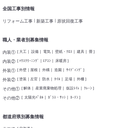
全国工事別情報
|
|
リフォーム工事
新築工事
原状回復工事
職人・業者別募集情報
[
大工
|
設備
|
電気
|
壁紙・ｸﾛｽ
|
建具
|
畳
]
内装①
[
ﾊｳｽｸﾘｰﾆﾝｸﾞ
|
ｴｱｺﾝ
|
床暖房
]
内装②
[
外壁
|
屋根
|
外構
|
造園
|
ｻｲﾃﾞｨﾝｸﾞ
]
外装①
[
塗装
|
左官
|
防水
|
ﾀｲﾙ
|
足場
|
外柵
]
外装②
[
解体
|
産業廃棄物処理
|
仮設ﾄｲﾚ
|
ｸﾚｰﾝ
]
その他①
[
太陽光ﾊﾟﾈﾙ
|
ｶﾞﾗｽ・ｻｯｼ
|
ｶｰﾃﾝ
]
その他②
都道府県別募集情報