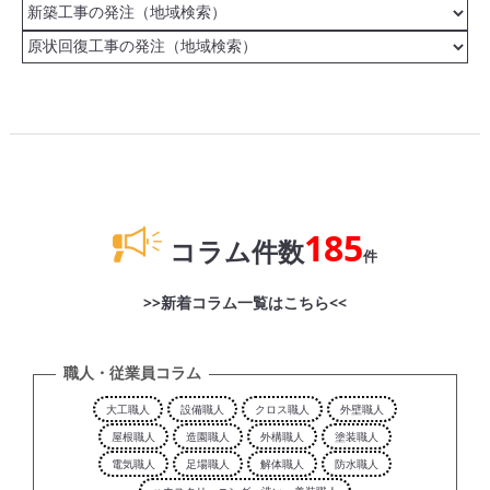
185
コラム件数
件
>>新着コラム一覧はこちら<<
職人・従業員コラム
大工職人
設備職人
クロス職人
外壁職人
屋根職人
造園職人
外構職人
塗装職人
電気職人
足場職人
解体職人
防水職人