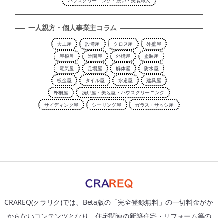
ハウスクリーニング・洗い・美装職人
一人親方・個人事業主コラム
大工屋
設備屋
クロス屋
外壁屋
屋根屋
造園屋
外構屋
塗装屋
電気屋
足場屋
解体屋
防水屋
板金屋
タイル屋
水道屋
建具屋
外柵屋
洗い屋・美装屋・ハウスクリーニング
サイディング屋
シーリング屋
ガラス・サッシ屋
CRAREQ(クラリク)では、Beta版の「完全登録無料」の一切料金がか
からないコンテンツとなり、住宅関連の新築住宅・リフォーム等の