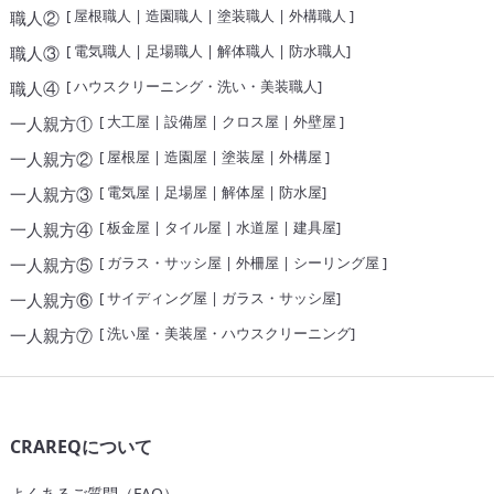
[
屋根職人
|
造園職人
|
塗装職人
|
外構職人
]
職人②
[
電気職人
|
足場職人
|
解体職人
|
防水職人
]
職人③
[
ハウスクリーニング・洗い・美装職人
]
職人④
[
大工屋
|
設備屋
|
クロス屋
|
外壁屋
]
一人親方①
[
屋根屋
|
造園屋
|
塗装屋
|
外構屋
]
一人親方②
[
電気屋
|
足場屋
|
解体屋
|
防水屋
]
一人親方③
[
板金屋
|
タイル屋
|
水道屋
|
建具屋
]
一人親方④
[
ガラス・サッシ屋
|
外柵屋
|
シーリング屋
]
一人親方⑤
[
サイディング屋
|
ガラス・サッシ屋
]
一人親方⑥
[
洗い屋・美装屋・ハウスクリーニング
]
一人親方⑦
CRAREQについて
よくあるご質問（FAQ）