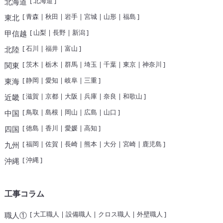
[
北海道
]
北海道
[
青森
|
秋田
|
岩手
|
宮城
|
山形
|
福島
]
東北
[
山梨
|
長野
|
新潟
]
甲信越
[
石川
|
福井
|
富山
]
北陸
[
茨木
|
栃木
|
群馬
|
埼玉
|
千葉
|
東京
|
神奈川
]
関東
[
静岡
|
愛知
|
岐阜
|
三重
]
東海
[
滋賀
|
京都
|
大阪
|
兵庫
|
奈良
|
和歌山
]
近畿
[
鳥取
|
島根
|
岡山
|
広島
|
山口
]
中国
[
徳島
|
香川
|
愛媛
|
高知
]
四国
[
福岡
|
佐賀
|
長崎
|
熊本
|
大分
|
宮崎
|
鹿児島
]
九州
[
沖縄
]
沖縄
工事コラム
[
大工職人
|
設備職人
|
クロス職人
|
外壁職人
]
職人①