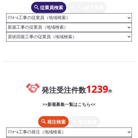
従業員検索
一人親方検索
1239
発注受注件数
件
>>新着募集一覧はこちら<<
発注検索
受注検索