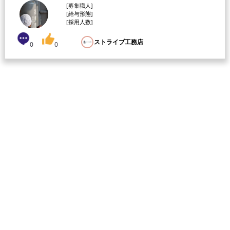
[募集職人]
[給与形態]
[採用人数]
ストライブ工務店
0
0