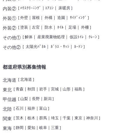
[
ﾊｳｽｸﾘｰﾆﾝｸﾞ
|
ｴｱｺﾝ
|
床暖房
]
内装②
[
外壁
|
屋根
|
外構
|
造園
|
ｻｲﾃﾞｨﾝｸﾞ
]
外装①
[
塗装
|
左官
|
防水
|
ﾀｲﾙ
|
足場
|
外柵
]
外装②
[
解体
|
産業廃棄物処理
|
仮設ﾄｲﾚ
|
ｸﾚｰﾝ
]
その他①
[
太陽光ﾊﾟﾈﾙ
|
ｶﾞﾗｽ・ｻｯｼ
|
ｶｰﾃﾝ
]
その他②
都道府県別募集情報
[
北海道
]
北海道
[
青森
|
秋田
|
岩手
|
宮城
|
山形
|
福島
]
東北
[
山梨
|
長野
|
新潟
]
甲信越
[
石川
|
福井
|
富山
]
北陸
[
茨木
|
栃木
|
群馬
|
埼玉
|
千葉
|
東京
|
神奈川
]
関東
[
静岡
|
愛知
|
岐阜
|
三重
]
東海