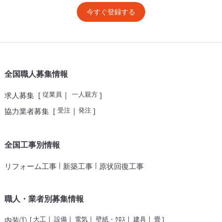
今すぐ登録する
全国職人募集情報
従業員
一人親方
求人募集
[
|
]
受注
発注
協力業者募集
[
|
]
全国工事別情報
|
|
リフォーム工事
新築工事
原状回復工事
職人・業者別募集情報
[
大工
|
設備
|
電気
|
壁紙・ｸﾛｽ
|
建具
|
畳
]
内装①