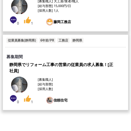
[募集職人] 大工屋/業者/職人
[給与形態] 15,000円/日
[採用人数] 1人
藤岡工務店
0
1
従業員募集(静岡県)
6年前/PR
工務店
静岡県
募集期間
静岡県でリフォーム工事の営業の従業員の求人募集！[正
社員]
[募集職人]
[給与形態]
[採用人数]
信頼住宅
0
1