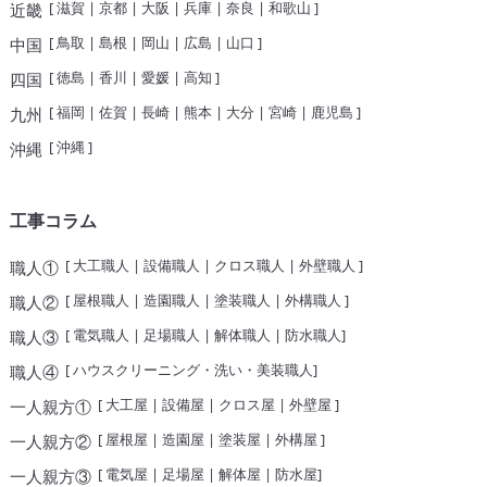
[
滋賀
|
京都
|
大阪
|
兵庫
|
奈良
|
和歌山
]
近畿
[
鳥取
|
島根
|
岡山
|
広島
|
山口
]
中国
[
徳島
|
香川
|
愛媛
|
高知
]
四国
[
福岡
|
佐賀
|
長崎
|
熊本
|
大分
|
宮崎
|
鹿児島
]
九州
[
沖縄
]
沖縄
工事コラム
[
大工職人
|
設備職人
|
クロス職人
|
外壁職人
]
職人①
[
屋根職人
|
造園職人
|
塗装職人
|
外構職人
]
職人②
[
電気職人
|
足場職人
|
解体職人
|
防水職人
]
職人③
[
ハウスクリーニング・洗い・美装職人
]
職人④
[
大工屋
|
設備屋
|
クロス屋
|
外壁屋
]
一人親方①
[
屋根屋
|
造園屋
|
塗装屋
|
外構屋
]
一人親方②
[
電気屋
|
足場屋
|
解体屋
|
防水屋
]
一人親方③