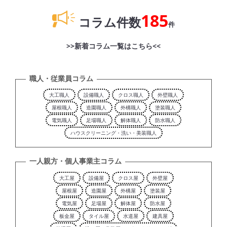
185
コラム件数
件
>>新着コラム一覧はこちら<<
職人・従業員コラム
大工職人
設備職人
クロス職人
外壁職人
屋根職人
造園職人
外構職人
塗装職人
電気職人
足場職人
解体職人
防水職人
ハウスクリーニング・洗い・美装職人
一人親方・個人事業主コラム
大工屋
設備屋
クロス屋
外壁屋
屋根屋
造園屋
外構屋
塗装屋
電気屋
足場屋
解体屋
防水屋
板金屋
タイル屋
水道屋
建具屋