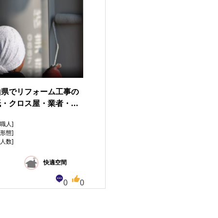
山県でリフォーム工事の
・クロス屋・業者・...
集職人]
与形態]
用人数]
快適空間
0
0