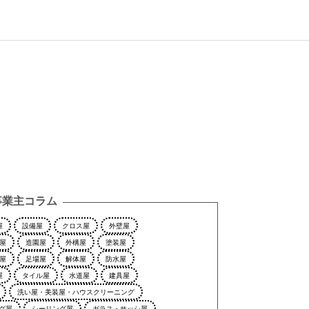
事業主コラム
屋
設備屋
クロス屋
外壁屋
屋
造園屋
外構屋
塗装屋
屋
足場屋
解体屋
防水屋
屋
タイル屋
水道屋
建具屋
洗い屋・美装屋・ハウスクリーニング
グ屋
シーリング屋
ガラス・サッシ屋