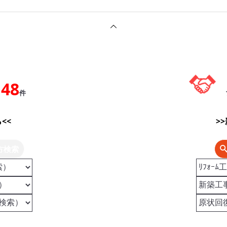
148
件
<<
>
方検索