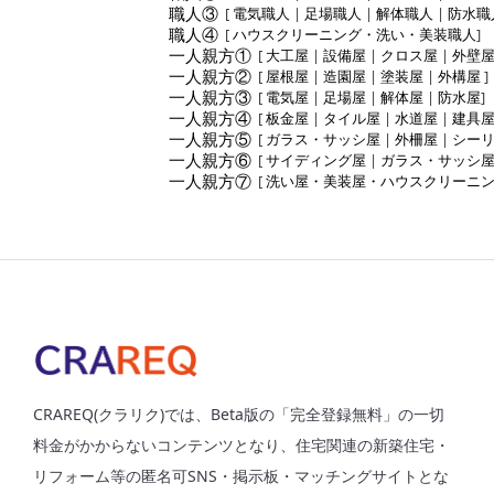
職人③
[
電気職人
|
足場職人
|
解体職人
|
防水職
職人④
[
ハウスクリーニング・洗い・美装職人
]
一人親方①
[
大工屋
|
設備屋
|
クロス屋
|
外壁
一人親方②
[
屋根屋
|
造園屋
|
塗装屋
|
外構屋
]
一人親方③
[
電気屋
|
足場屋
|
解体屋
|
防水屋
]
一人親方④
[
板金屋
|
タイル屋
|
水道屋
|
建具
一人親方⑤
[
ガラス・サッシ屋
|
外柵屋
|
シー
一人親方⑥
[
サイディング屋
|
ガラス・サッシ
一人親方⑦
[
洗い屋・美装屋・ハウスクリーニ
CRAREQ(クラリク)では、Beta版の「完全登録無料」の一切
料金がかからないコンテンツとなり、住宅関連の新築住宅・
リフォーム等の匿名可SNS・掲示板・マッチングサイトとな