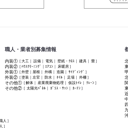
職人・業者別募集情報
内装①
[
大工
|
設備
|
電気
|
壁紙・ｸﾛｽ
|
建具
|
畳
]
内装②
[
ﾊｳｽｸﾘｰﾆﾝｸﾞ
|
ｴｱｺﾝ
|
床暖房
]
外装①
[
外壁
|
屋根
|
外構
|
造園
|
ｻｲﾃﾞｨﾝｸﾞ
]
外装②
[
塗装
|
左官
|
防水
|
ﾀｲﾙ
|
足場
|
外柵
]
その他①
[
解体
|
産業廃棄物処理
|
仮設ﾄｲﾚ
|
ｸﾚｰﾝ
]
その他②
[
太陽光ﾊﾟﾈﾙ
|
ｶﾞﾗｽ・ｻｯｼ
|
ｶｰﾃﾝ
]
職人
]
人
]