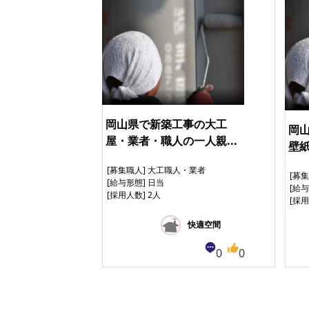
岡山県で新築工事の大工
岡
屋・業者・職人の一人親...
壁紙
[募集職人] 大工職人・業者
[募
[給与形態] 日当
[給
[採用人数] 2人
[採
快適空間
0
0