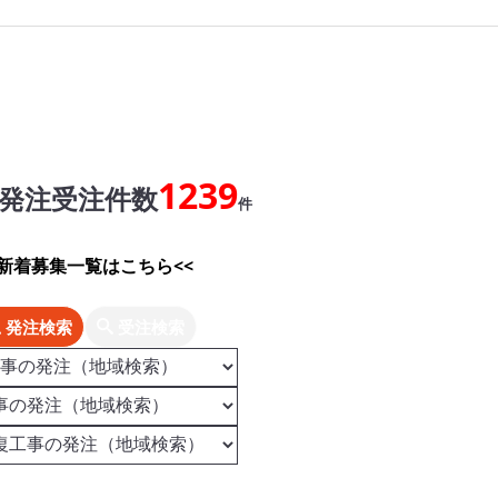
1239
発注受注件数
件
>新着募集一覧はこちら<<
発注検索
受注検索