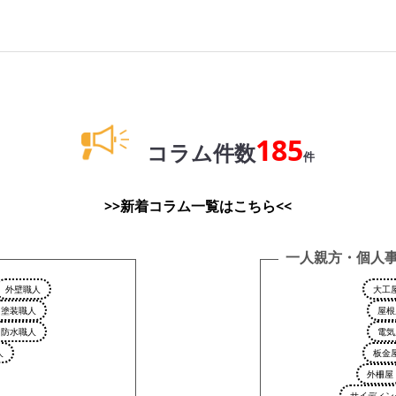
185
コラム件数
件
>>新着コラム一覧はこちら<<
一人親方・個人
外壁職人
大工
塗装職人
屋根
防水職人
電気
人
板金
外柵屋
サイディン