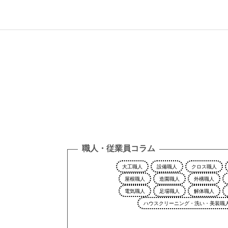
職人・従業員コラム
大工職人
設備職人
クロス職人
屋根職人
造園職人
外構職人
電気職人
足場職人
解体職人
ハウスクリーニング・洗い・美装職