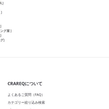
人
]
屋
]
屋
]
リング屋
]
屋
]
ング
]
CRAREQについて
よくあるご質問（FAQ）
カテゴリー絞り込み検索