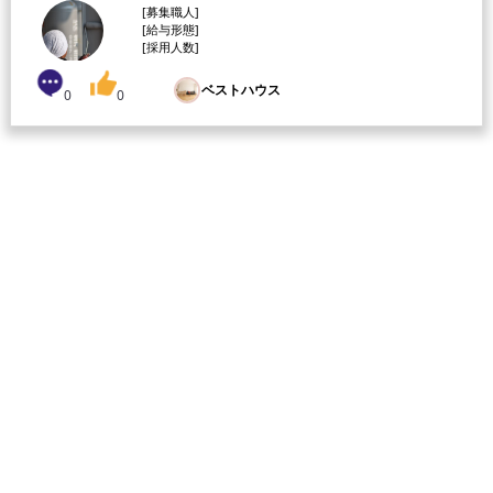
[募集職人]
[給与形態]
[採用人数]
ベストハウス
0
0