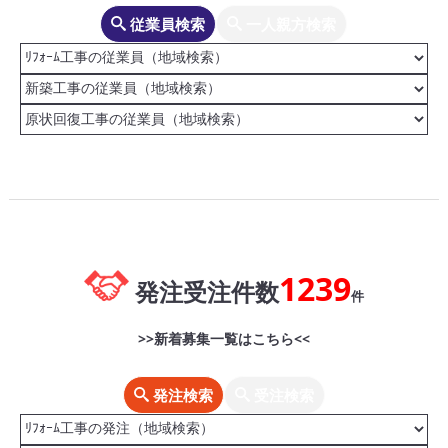
従業員検索
一人親方検索
1239
発注受注件数
件
>>新着募集一覧はこちら<<
発注検索
受注検索