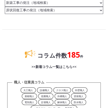
185
コラム件数
件
>>新着コラム一覧はこちら<<
職人・従業員コラム
大工職人
設備職人
クロス職人
外壁職人
屋根職人
造園職人
外構職人
塗装職人
電気職人
足場職人
解体職人
防水職人