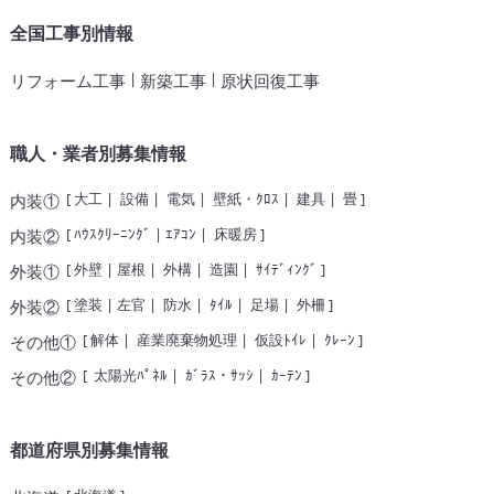
全国工事別情報
|
|
リフォーム工事
新築工事
原状回復工事
職人・業者別募集情報
[
大工
|
設備
|
電気
|
壁紙・ｸﾛｽ
|
建具
|
畳
]
内装①
[
ﾊｳｽｸﾘｰﾆﾝｸﾞ
|
ｴｱｺﾝ
|
床暖房
]
内装②
[
外壁
|
屋根
|
外構
|
造園
|
ｻｲﾃﾞｨﾝｸﾞ
]
外装①
[
塗装
|
左官
|
防水
|
ﾀｲﾙ
|
足場
|
外柵
]
外装②
[
解体
|
産業廃棄物処理
|
仮設ﾄｲﾚ
|
ｸﾚｰﾝ
]
その他①
[
太陽光ﾊﾟﾈﾙ
|
ｶﾞﾗｽ・ｻｯｼ
|
ｶｰﾃﾝ
]
その他②
都道府県別募集情報