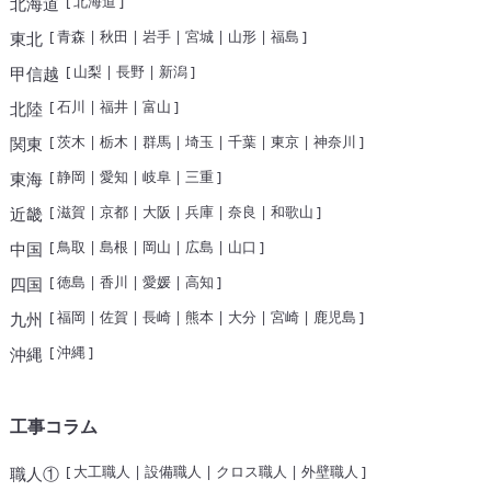
[
北海道
]
北海道
[
青森
|
秋田
|
岩手
|
宮城
|
山形
|
福島
]
東北
[
山梨
|
長野
|
新潟
]
甲信越
[
石川
|
福井
|
富山
]
北陸
[
茨木
|
栃木
|
群馬
|
埼玉
|
千葉
|
東京
|
神奈川
]
関東
[
静岡
|
愛知
|
岐阜
|
三重
]
東海
[
滋賀
|
京都
|
大阪
|
兵庫
|
奈良
|
和歌山
]
近畿
[
鳥取
|
島根
|
岡山
|
広島
|
山口
]
中国
[
徳島
|
香川
|
愛媛
|
高知
]
四国
[
福岡
|
佐賀
|
長崎
|
熊本
|
大分
|
宮崎
|
鹿児島
]
九州
[
沖縄
]
沖縄
工事コラム
[
大工職人
|
設備職人
|
クロス職人
|
外壁職人
]
職人①