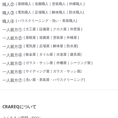
[
屋根職人
|
造園職人
|
塗装職人
|
外構職人
]
職人②
[
電気職人
|
足場職人
|
解体職人
|
防水職人
]
職人③
[
ハウスクリーニング・洗い・美装職人
]
職人④
[
大工屋
|
設備屋
|
クロス屋
|
外壁屋
]
一人親方①
[
屋根屋
|
造園屋
|
塗装屋
|
外構屋
]
一人親方②
[
電気屋
|
足場屋
|
解体屋
|
防水屋
]
一人親方③
[
板金屋
|
タイル屋
|
水道屋
|
建具屋
]
一人親方④
[
ガラス・サッシ屋
|
外柵屋
|
シーリング屋
]
一人親方⑤
[
サイディング屋
|
ガラス・サッシ屋
]
一人親方⑥
[
洗い屋・美装屋・ハウスクリーニング
]
一人親方⑦
CRAREQについて
よくあるご質問（FAQ）