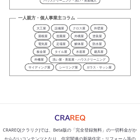
ハウスクリーニング・洗い・美装職人
一人親方・個人事業主コラム
大工屋
設備屋
クロス屋
外壁屋
屋根屋
造園屋
外構屋
塗装屋
電気屋
足場屋
解体屋
防水屋
板金屋
タイル屋
水道屋
建具屋
外柵屋
洗い屋・美装屋・ハウスクリーニング
サイディング屋
シーリング屋
ガラス・サッシ屋
CRAREQ(クラリク)では、Beta版の「完全登録無料」の一切料金がか
からないコンテンツとなり、住宅関連の新築住宅・リフォーム等の