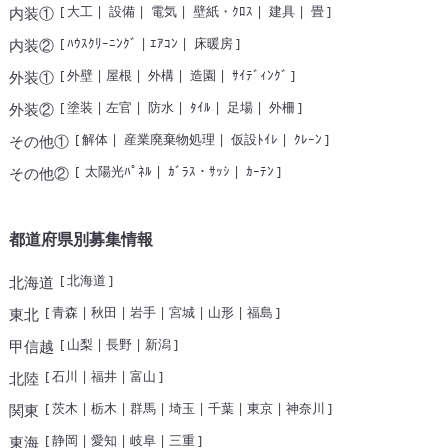
[
大工
|
設備
|
電気
|
壁紙・ｸﾛｽ
|
建具
|
畳
]
内装①
[
ﾊｳｽｸﾘｰﾆﾝｸﾞ
|
ｴｱｺﾝ
|
床暖房
]
内装②
[
外壁
|
屋根
|
外構
|
造園
|
ｻｲﾃﾞｨﾝｸﾞ
]
外装①
[
塗装
|
左官
|
防水
|
ﾀｲﾙ
|
足場
|
外柵
]
外装②
[
解体
|
産業廃棄物処理
|
仮設ﾄｲﾚ
|
ｸﾚｰﾝ
]
その他①
[
太陽光ﾊﾟﾈﾙ
|
ｶﾞﾗｽ・ｻｯｼ
|
ｶｰﾃﾝ
]
その他②
都道府県別募集情報
[
北海道
]
北海道
[
青森
|
秋田
|
岩手
|
宮城
|
山形
|
福島
]
東北
[
山梨
|
長野
|
新潟
]
甲信越
[
石川
|
福井
|
富山
]
北陸
[
茨木
|
栃木
|
群馬
|
埼玉
|
千葉
|
東京
|
神奈川
]
関東
[
静岡
|
愛知
|
岐阜
|
三重
]
東海