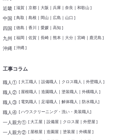
[
滋賀
|
京都
|
大阪
|
兵庫
|
奈良
|
和歌山
]
近畿
[
鳥取
|
島根
|
岡山
|
広島
|
山口
]
中国
[
徳島
|
香川
|
愛媛
|
高知
]
四国
[
福岡
|
佐賀
|
長崎
|
熊本
|
大分
|
宮崎
|
鹿児島
]
九州
[
沖縄
]
沖縄
工事コラム
[
大工職人
|
設備職人
|
クロス職人
|
外壁職人
]
職人①
[
屋根職人
|
造園職人
|
塗装職人
|
外構職人
]
職人②
[
電気職人
|
足場職人
|
解体職人
|
防水職人
]
職人③
[
ハウスクリーニング・洗い・美装職人
]
職人④
[
大工屋
|
設備屋
|
クロス屋
|
外壁屋
]
一人親方①
[
屋根屋
|
造園屋
|
塗装屋
|
外構屋
]
一人親方②