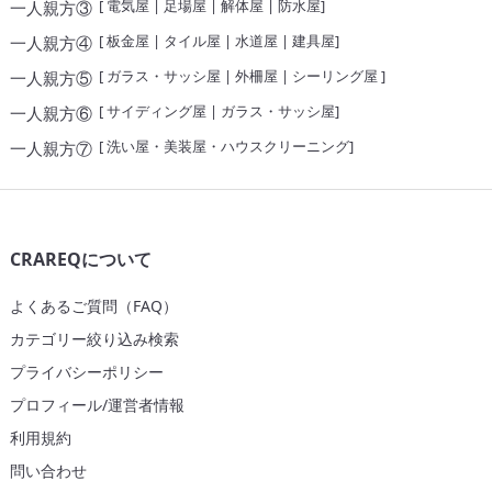
[
電気屋
|
足場屋
|
解体屋
|
防水屋
]
一人親方③
[
板金屋
|
タイル屋
|
水道屋
|
建具屋
]
一人親方④
[
ガラス・サッシ屋
|
外柵屋
|
シーリング屋
]
一人親方⑤
[
サイディング屋
|
ガラス・サッシ屋
]
一人親方⑥
[
洗い屋・美装屋・ハウスクリーニング
]
一人親方⑦
CRAREQについて
よくあるご質問（FAQ）
カテゴリー絞り込み検索
プライバシーポリシー
プロフィール/運営者情報
利用規約
問い合わせ