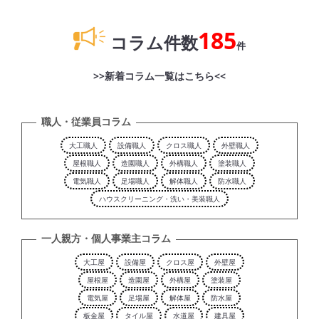
185
コラム件数
件
>>新着コラム一覧はこちら<<
職人・従業員コラム
大工職人
設備職人
クロス職人
外壁職人
屋根職人
造園職人
外構職人
塗装職人
電気職人
足場職人
解体職人
防水職人
ハウスクリーニング・洗い・美装職人
一人親方・個人事業主コラム
大工屋
設備屋
クロス屋
外壁屋
屋根屋
造園屋
外構屋
塗装屋
電気屋
足場屋
解体屋
防水屋
板金屋
タイル屋
水道屋
建具屋