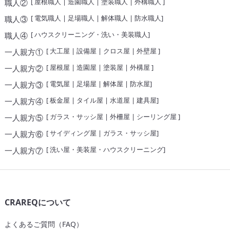
[
屋根職人
|
造園職人
|
塗装職人
|
外構職人
]
職人②
[
電気職人
|
足場職人
|
解体職人
|
防水職人
]
職人③
[
ハウスクリーニング・洗い・美装職人
]
職人④
[
大工屋
|
設備屋
|
クロス屋
|
外壁屋
]
一人親方①
[
屋根屋
|
造園屋
|
塗装屋
|
外構屋
]
一人親方②
[
電気屋
|
足場屋
|
解体屋
|
防水屋
]
一人親方③
[
板金屋
|
タイル屋
|
水道屋
|
建具屋
]
一人親方④
[
ガラス・サッシ屋
|
外柵屋
|
シーリング屋
]
一人親方⑤
[
サイディング屋
|
ガラス・サッシ屋
]
一人親方⑥
[
洗い屋・美装屋・ハウスクリーニング
]
一人親方⑦
CRAREQについて
よくあるご質問（FAQ）