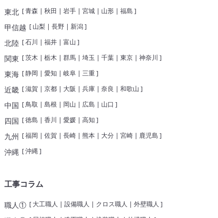
[
青森
|
秋田
|
岩手
|
宮城
|
山形
|
福島
]
東北
[
山梨
|
長野
|
新潟
]
甲信越
[
石川
|
福井
|
富山
]
北陸
[
茨木
|
栃木
|
群馬
|
埼玉
|
千葉
|
東京
|
神奈川
]
関東
[
静岡
|
愛知
|
岐阜
|
三重
]
東海
[
滋賀
|
京都
|
大阪
|
兵庫
|
奈良
|
和歌山
]
近畿
[
鳥取
|
島根
|
岡山
|
広島
|
山口
]
中国
[
徳島
|
香川
|
愛媛
|
高知
]
四国
[
福岡
|
佐賀
|
長崎
|
熊本
|
大分
|
宮崎
|
鹿児島
]
九州
[
沖縄
]
沖縄
工事コラム
[
大工職人
|
設備職人
|
クロス職人
|
外壁職人
]
職人①