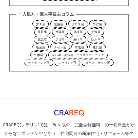
一人親方・個人事業主コラム
大工屋
設備屋
クロス屋
外壁屋
屋根屋
造園屋
外構屋
塗装屋
電気屋
足場屋
解体屋
防水屋
板金屋
タイル屋
水道屋
建具屋
外柵屋
洗い屋・美装屋・ハウスクリーニング
サイディング屋
シーリング屋
ガラス・サッシ屋
CRAREQ(クラリク)では、Beta版の「完全登録無料」の一切料金がか
からないコンテンツとなり、住宅関連の新築住宅・リフォーム等の