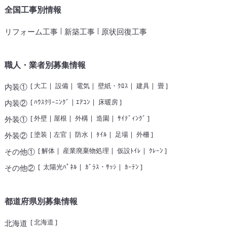
全国工事別情報
|
|
リフォーム工事
新築工事
原状回復工事
職人・業者別募集情報
[
大工
|
設備
|
電気
|
壁紙・ｸﾛｽ
|
建具
|
畳
]
内装①
[
ﾊｳｽｸﾘｰﾆﾝｸﾞ
|
ｴｱｺﾝ
|
床暖房
]
内装②
[
外壁
|
屋根
|
外構
|
造園
|
ｻｲﾃﾞｨﾝｸﾞ
]
外装①
[
塗装
|
左官
|
防水
|
ﾀｲﾙ
|
足場
|
外柵
]
外装②
[
解体
|
産業廃棄物処理
|
仮設ﾄｲﾚ
|
ｸﾚｰﾝ
]
その他①
[
太陽光ﾊﾟﾈﾙ
|
ｶﾞﾗｽ・ｻｯｼ
|
ｶｰﾃﾝ
]
その他②
都道府県別募集情報
[
北海道
]
北海道