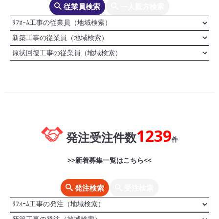
従業員検索
一人親方検索
1239
発注受注件数
件
>>新着募集一覧はこちら<<
発注検索
受注検索