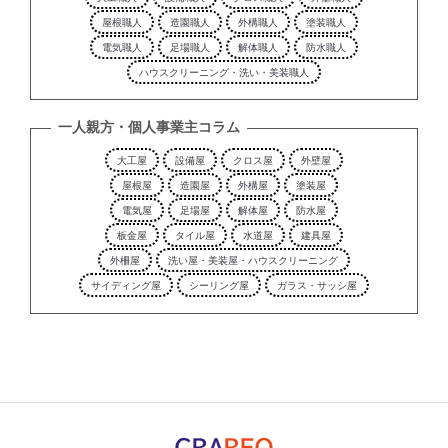
屋根職人
造園職人
外構職人
塗装職人
電気職人
足場職人
解体職人
防水職人
ハウスクリーニング・洗い・美装職人
一人親方・個人事業主コラム
大工屋
設備屋
クロス屋
外壁屋
屋根屋
造園屋
外構屋
塗装屋
電気屋
足場屋
解体屋
防水屋
板金屋
タイル屋
水道屋
建具屋
外柵屋
洗い屋・美装屋・ハウスクリーニング
サイディング屋
シーリング屋
ガラス・サッシ屋