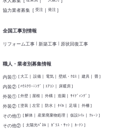
求人募集
[
|
]
受注
発注
協力業者募集
[
|
]
全国工事別情報
|
|
リフォーム工事
新築工事
原状回復工事
職人・業者別募集情報
[
大工
|
設備
|
電気
|
壁紙・ｸﾛｽ
|
建具
|
畳
]
内装①
[
ﾊｳｽｸﾘｰﾆﾝｸﾞ
|
ｴｱｺﾝ
|
床暖房
]
内装②
[
外壁
|
屋根
|
外構
|
造園
|
ｻｲﾃﾞｨﾝｸﾞ
]
外装①
[
塗装
|
左官
|
防水
|
ﾀｲﾙ
|
足場
|
外柵
]
外装②
[
解体
|
産業廃棄物処理
|
仮設ﾄｲﾚ
|
ｸﾚｰﾝ
]
その他①
[
太陽光ﾊﾟﾈﾙ
|
ｶﾞﾗｽ・ｻｯｼ
|
ｶｰﾃﾝ
]
その他②