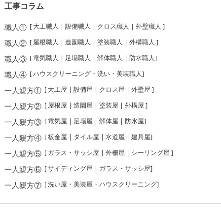
工事コラム
[
大工職人
|
設備職人
|
クロス職人
|
外壁職人
]
職人①
[
屋根職人
|
造園職人
|
塗装職人
|
外構職人
]
職人②
[
電気職人
|
足場職人
|
解体職人
|
防水職人
]
職人③
[
ハウスクリーニング・洗い・美装職人
]
職人④
[
大工屋
|
設備屋
|
クロス屋
|
外壁屋
]
一人親方①
[
屋根屋
|
造園屋
|
塗装屋
|
外構屋
]
一人親方②
[
電気屋
|
足場屋
|
解体屋
|
防水屋
]
一人親方③
[
板金屋
|
タイル屋
|
水道屋
|
建具屋
]
一人親方④
[
ガラス・サッシ屋
|
外柵屋
|
シーリング屋
]
一人親方⑤
[
サイディング屋
|
ガラス・サッシ屋
]
一人親方⑥
[
洗い屋・美装屋・ハウスクリーニング
]
一人親方⑦