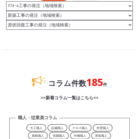
185
コラム件数
件
>>新着コラム一覧はこちら<<
職人・従業員コラム
大工職人
設備職人
クロス職人
外壁職人
屋根職人
造園職人
外構職人
塗装職人