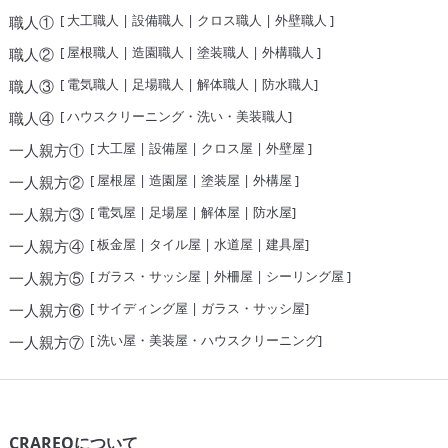
[
大工職人
|
設備職人
|
クロス職人
|
外壁職人
]
職人①
[
屋根職人
|
造園職人
|
塗装職人
|
外構職人
]
職人②
[
電気職人
|
足場職人
|
解体職人
|
防水職人
]
職人③
[
ハウスクリーニング・洗い・美装職人
]
職人④
[
大工屋
|
設備屋
|
クロス屋
|
外壁屋
]
一人親方①
[
屋根屋
|
造園屋
|
塗装屋
|
外構屋
]
一人親方②
[
電気屋
|
足場屋
|
解体屋
|
防水屋
]
一人親方③
[
板金屋
|
タイル屋
|
水道屋
|
建具屋
]
一人親方④
[
ガラス・サッシ屋
|
外柵屋
|
シーリング屋
]
一人親方⑤
[
サイディング屋
|
ガラス・サッシ屋
]
一人親方⑥
[
洗い屋・美装屋・ハウスクリーニング
]
一人親方⑦
CRAREQについて