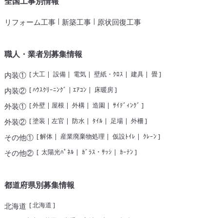
全国工事別情報
|
|
リフォーム工事
新築工事
原状回復工事
職人・業者別募集情報
[
大工
|
設備
|
電気
|
壁紙・ｸﾛｽ
|
建具
|
畳
]
内装①
[
ﾊｳｽｸﾘｰﾆﾝｸﾞ
|
ｴｱｺﾝ
|
床暖房
]
内装②
[
外壁
|
屋根
|
外構
|
造園
|
ｻｲﾃﾞｨﾝｸﾞ
]
外装①
[
塗装
|
左官
|
防水
|
ﾀｲﾙ
|
足場
|
外柵
]
外装②
[
解体
|
産業廃棄物処理
|
仮設ﾄｲﾚ
|
ｸﾚｰﾝ
]
その他①
[
太陽光ﾊﾟﾈﾙ
|
ｶﾞﾗｽ・ｻｯｼ
|
ｶｰﾃﾝ
]
その他②
都道府県別募集情報
[
北海道
]
北海道