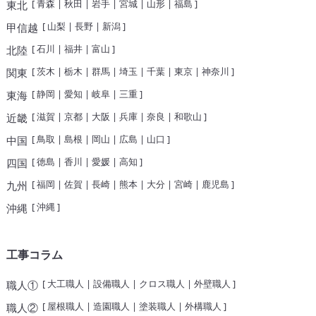
[
青森
|
秋田
|
岩手
|
宮城
|
山形
|
福島
]
東北
[
山梨
|
長野
|
新潟
]
甲信越
[
石川
|
福井
|
富山
]
北陸
[
茨木
|
栃木
|
群馬
|
埼玉
|
千葉
|
東京
|
神奈川
]
関東
[
静岡
|
愛知
|
岐阜
|
三重
]
東海
[
滋賀
|
京都
|
大阪
|
兵庫
|
奈良
|
和歌山
]
近畿
[
鳥取
|
島根
|
岡山
|
広島
|
山口
]
中国
[
徳島
|
香川
|
愛媛
|
高知
]
四国
[
福岡
|
佐賀
|
長崎
|
熊本
|
大分
|
宮崎
|
鹿児島
]
九州
[
沖縄
]
沖縄
工事コラム
[
大工職人
|
設備職人
|
クロス職人
|
外壁職人
]
職人①
[
屋根職人
|
造園職人
|
塗装職人
|
外構職人
]
職人②