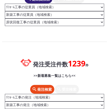
1239
発注受注件数
件
>>新着募集一覧はこちら<<
発注検索
受注検索