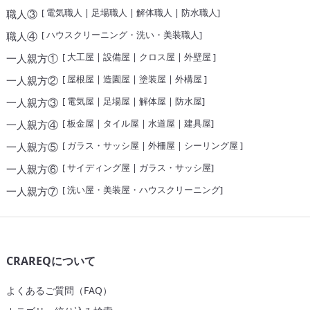
[
電気職人
|
足場職人
|
解体職人
|
防水職人
]
職人③
[
ハウスクリーニング・洗い・美装職人
]
職人④
[
大工屋
|
設備屋
|
クロス屋
|
外壁屋
]
一人親方①
[
屋根屋
|
造園屋
|
塗装屋
|
外構屋
]
一人親方②
[
電気屋
|
足場屋
|
解体屋
|
防水屋
]
一人親方③
[
板金屋
|
タイル屋
|
水道屋
|
建具屋
]
一人親方④
[
ガラス・サッシ屋
|
外柵屋
|
シーリング屋
]
一人親方⑤
[
サイディング屋
|
ガラス・サッシ屋
]
一人親方⑥
[
洗い屋・美装屋・ハウスクリーニング
]
一人親方⑦
CRAREQについて
よくあるご質問（FAQ）