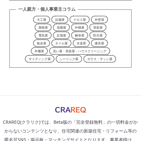
一人親方・個人事業主コラム
大工屋
設備屋
クロス屋
外壁屋
屋根屋
造園屋
外構屋
塗装屋
電気屋
足場屋
解体屋
防水屋
板金屋
タイル屋
水道屋
建具屋
外柵屋
洗い屋・美装屋・ハウスクリーニング
サイディング屋
シーリング屋
ガラス・サッシ屋
CRAREQ(クラリク)では、Beta版の「完全登録無料」の一切料金がか
からないコンテンツとなり、住宅関連の新築住宅・リフォーム等の
匿名可SNS・掲示板・マッチングサイトとなります。事業者様は、