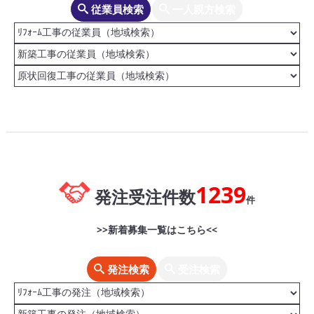
従業員検索
一人親方検索
1239
発注受注件数
件
>>新着募集一覧はこちら<<
発注検索
受注検索