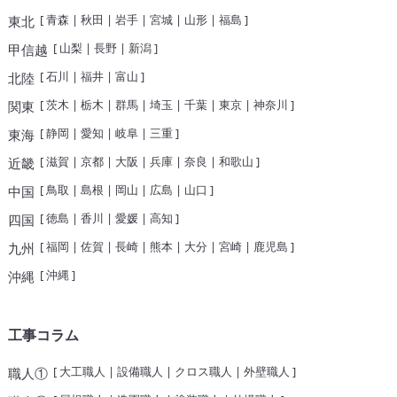
[
青森
|
秋田
|
岩手
|
宮城
|
山形
|
福島
]
東北
[
山梨
|
長野
|
新潟
]
甲信越
[
石川
|
福井
|
富山
]
北陸
[
茨木
|
栃木
|
群馬
|
埼玉
|
千葉
|
東京
|
神奈川
]
関東
[
静岡
|
愛知
|
岐阜
|
三重
]
東海
[
滋賀
|
京都
|
大阪
|
兵庫
|
奈良
|
和歌山
]
近畿
[
鳥取
|
島根
|
岡山
|
広島
|
山口
]
中国
[
徳島
|
香川
|
愛媛
|
高知
]
四国
[
福岡
|
佐賀
|
長崎
|
熊本
|
大分
|
宮崎
|
鹿児島
]
九州
[
沖縄
]
沖縄
工事コラム
[
大工職人
|
設備職人
|
クロス職人
|
外壁職人
]
職人①