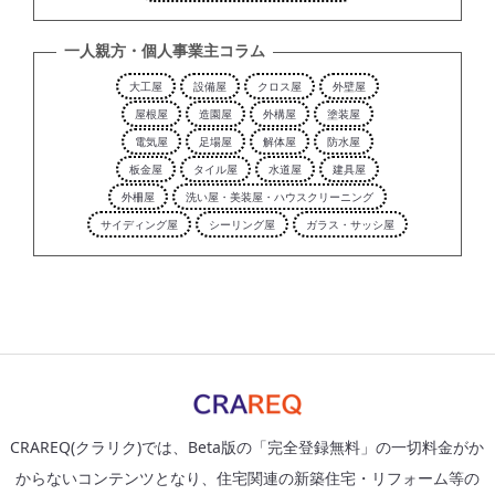
一人親方・個人事業主コラム
大工屋
設備屋
クロス屋
外壁屋
屋根屋
造園屋
外構屋
塗装屋
電気屋
足場屋
解体屋
防水屋
板金屋
タイル屋
水道屋
建具屋
外柵屋
洗い屋・美装屋・ハウスクリーニング
サイディング屋
シーリング屋
ガラス・サッシ屋
CRAREQ(クラリク)では、Beta版の「完全登録無料」の一切料金がか
からないコンテンツとなり、住宅関連の新築住宅・リフォーム等の