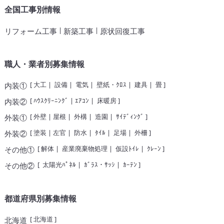
全国工事別情報
|
|
リフォーム工事
新築工事
原状回復工事
職人・業者別募集情報
[
大工
|
設備
|
電気
|
壁紙・ｸﾛｽ
|
建具
|
畳
]
内装①
[
ﾊｳｽｸﾘｰﾆﾝｸﾞ
|
ｴｱｺﾝ
|
床暖房
]
内装②
[
外壁
|
屋根
|
外構
|
造園
|
ｻｲﾃﾞｨﾝｸﾞ
]
外装①
[
塗装
|
左官
|
防水
|
ﾀｲﾙ
|
足場
|
外柵
]
外装②
[
解体
|
産業廃棄物処理
|
仮設ﾄｲﾚ
|
ｸﾚｰﾝ
]
その他①
[
太陽光ﾊﾟﾈﾙ
|
ｶﾞﾗｽ・ｻｯｼ
|
ｶｰﾃﾝ
]
その他②
都道府県別募集情報
[
北海道
]
北海道