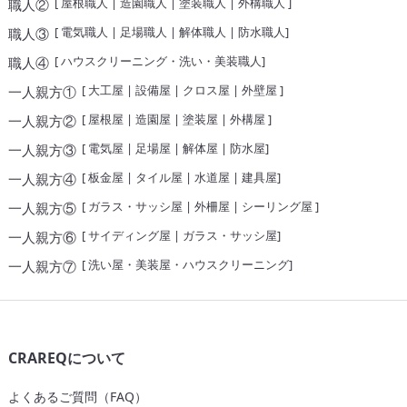
[
屋根職人
|
造園職人
|
塗装職人
|
外構職人
]
職人②
[
電気職人
|
足場職人
|
解体職人
|
防水職人
]
職人③
[
ハウスクリーニング・洗い・美装職人
]
職人④
[
大工屋
|
設備屋
|
クロス屋
|
外壁屋
]
一人親方①
[
屋根屋
|
造園屋
|
塗装屋
|
外構屋
]
一人親方②
[
電気屋
|
足場屋
|
解体屋
|
防水屋
]
一人親方③
[
板金屋
|
タイル屋
|
水道屋
|
建具屋
]
一人親方④
[
ガラス・サッシ屋
|
外柵屋
|
シーリング屋
]
一人親方⑤
[
サイディング屋
|
ガラス・サッシ屋
]
一人親方⑥
[
洗い屋・美装屋・ハウスクリーニング
]
一人親方⑦
CRAREQについて
よくあるご質問（FAQ）