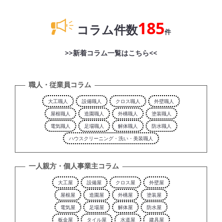
185
コラム件数
件
>>新着コラム一覧はこちら<<
職人・従業員コラム
大工職人
設備職人
クロス職人
外壁職人
屋根職人
造園職人
外構職人
塗装職人
電気職人
足場職人
解体職人
防水職人
ハウスクリーニング・洗い・美装職人
一人親方・個人事業主コラム
大工屋
設備屋
クロス屋
外壁屋
屋根屋
造園屋
外構屋
塗装屋
電気屋
足場屋
解体屋
防水屋
板金屋
タイル屋
水道屋
建具屋