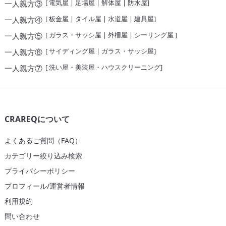
[
電気屋
|
足場屋
|
解体屋
|
防水屋
]
一人親方③
[
板金屋
|
タイル屋
|
水道屋
|
建具屋
]
一人親方④
[
ガラス・サッシ屋
|
外柵屋
|
シーリング屋
]
一人親方⑤
[
サイディング屋
|
ガラス・サッシ屋
]
一人親方⑥
[
洗い屋・美装屋・ハウスクリーニング
]
一人親方⑦
CRAREQについて
よくあるご質問（FAQ）
カテゴリー絞り込み検索
プライバシーポリシー
プロフィール/運営者情報
利用規約
問い合わせ