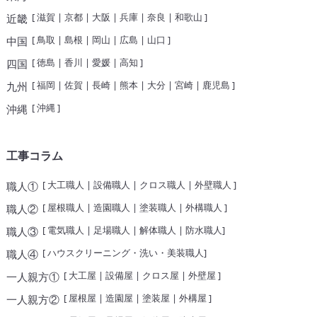
[
滋賀
|
京都
|
大阪
|
兵庫
|
奈良
|
和歌山
]
近畿
[
鳥取
|
島根
|
岡山
|
広島
|
山口
]
中国
[
徳島
|
香川
|
愛媛
|
高知
]
四国
[
福岡
|
佐賀
|
長崎
|
熊本
|
大分
|
宮崎
|
鹿児島
]
九州
[
沖縄
]
沖縄
工事コラム
[
大工職人
|
設備職人
|
クロス職人
|
外壁職人
]
職人①
[
屋根職人
|
造園職人
|
塗装職人
|
外構職人
]
職人②
[
電気職人
|
足場職人
|
解体職人
|
防水職人
]
職人③
[
ハウスクリーニング・洗い・美装職人
]
職人④
[
大工屋
|
設備屋
|
クロス屋
|
外壁屋
]
一人親方①
[
屋根屋
|
造園屋
|
塗装屋
|
外構屋
]
一人親方②