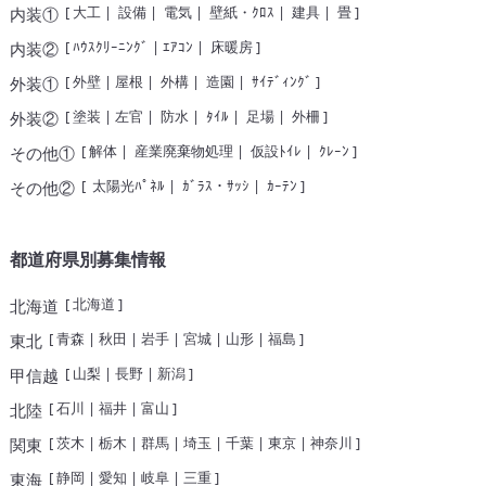
[
大工
|
設備
|
電気
|
壁紙・ｸﾛｽ
|
建具
|
畳
]
内装①
[
ﾊｳｽｸﾘｰﾆﾝｸﾞ
|
ｴｱｺﾝ
|
床暖房
]
内装②
[
外壁
|
屋根
|
外構
|
造園
|
ｻｲﾃﾞｨﾝｸﾞ
]
外装①
[
塗装
|
左官
|
防水
|
ﾀｲﾙ
|
足場
|
外柵
]
外装②
[
解体
|
産業廃棄物処理
|
仮設ﾄｲﾚ
|
ｸﾚｰﾝ
]
その他①
[
太陽光ﾊﾟﾈﾙ
|
ｶﾞﾗｽ・ｻｯｼ
|
ｶｰﾃﾝ
]
その他②
都道府県別募集情報
[
北海道
]
北海道
[
青森
|
秋田
|
岩手
|
宮城
|
山形
|
福島
]
東北
[
山梨
|
長野
|
新潟
]
甲信越
[
石川
|
福井
|
富山
]
北陸
[
茨木
|
栃木
|
群馬
|
埼玉
|
千葉
|
東京
|
神奈川
]
関東
[
静岡
|
愛知
|
岐阜
|
三重
]
東海