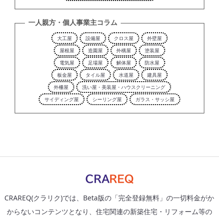
一人親方・個人事業主コラム
大工屋
設備屋
クロス屋
外壁屋
屋根屋
造園屋
外構屋
塗装屋
電気屋
足場屋
解体屋
防水屋
板金屋
タイル屋
水道屋
建具屋
外柵屋
洗い屋・美装屋・ハウスクリーニング
サイディング屋
シーリング屋
ガラス・サッシ屋
CRAREQ(クラリク)では、Beta版の「完全登録無料」の一切料金がか
からないコンテンツとなり、住宅関連の新築住宅・リフォーム等の