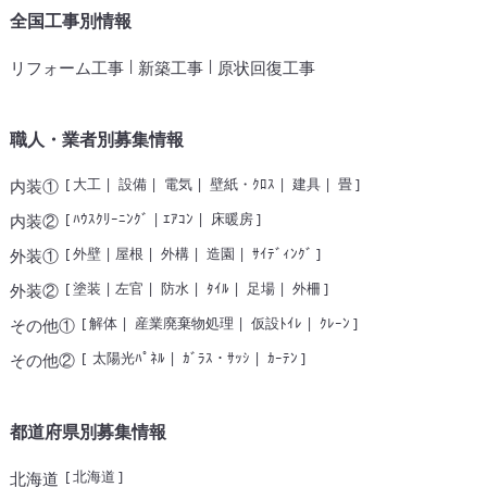
全国工事別情報
|
|
リフォーム工事
新築工事
原状回復工事
職人・業者別募集情報
[
大工
|
設備
|
電気
|
壁紙・ｸﾛｽ
|
建具
|
畳
]
内装①
[
ﾊｳｽｸﾘｰﾆﾝｸﾞ
|
ｴｱｺﾝ
|
床暖房
]
内装②
[
外壁
|
屋根
|
外構
|
造園
|
ｻｲﾃﾞｨﾝｸﾞ
]
外装①
[
塗装
|
左官
|
防水
|
ﾀｲﾙ
|
足場
|
外柵
]
外装②
[
解体
|
産業廃棄物処理
|
仮設ﾄｲﾚ
|
ｸﾚｰﾝ
]
その他①
[
太陽光ﾊﾟﾈﾙ
|
ｶﾞﾗｽ・ｻｯｼ
|
ｶｰﾃﾝ
]
その他②
都道府県別募集情報
[
北海道
]
北海道