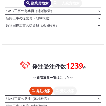
従業員検索
一人親方検索
1239
発注受注件数
件
>>新着募集一覧はこちら<<
発注検索
受注検索