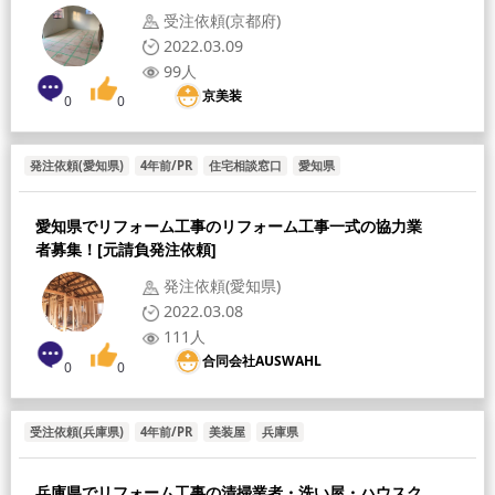
受注依頼(京都府)
2022.03.09
99人
京美装
0
0
発注依頼(愛知県)
4年前/PR
住宅相談窓口
愛知県
愛知県でリフォーム工事のリフォーム工事一式の協力業
者募集！[元請負発注依頼]
発注依頼(愛知県)
2022.03.08
111人
合同会社AUSWAHL
0
0
受注依頼(兵庫県)
4年前/PR
美装屋
兵庫県
兵庫県でリフォーム工事の清掃業者・洗い屋・ハウスク