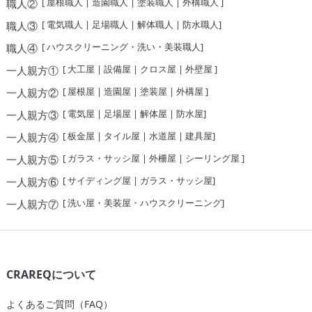
[
屋根職人
|
造園職人
|
塗装職人
|
外構職人
]
職人②
[
電気職人
|
足場職人
|
解体職人
|
防水職人
]
職人③
[
ハウスクリーニング・洗い・美装職人
]
職人④
[
大工屋
|
設備屋
|
クロス屋
|
外壁屋
]
一人親方①
[
屋根屋
|
造園屋
|
塗装屋
|
外構屋
]
一人親方②
[
電気屋
|
足場屋
|
解体屋
|
防水屋
]
一人親方③
[
板金屋
|
タイル屋
|
水道屋
|
建具屋
]
一人親方④
[
ガラス・サッシ屋
|
外柵屋
|
シーリング屋
]
一人親方⑤
[
サイディング屋
|
ガラス・サッシ屋
]
一人親方⑥
[
洗い屋・美装屋・ハウスクリーニング
]
一人親方⑦
CRAREQについて
よくあるご質問（FAQ）