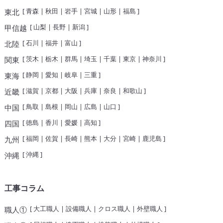
[
青森
|
秋田
|
岩手
|
宮城
|
山形
|
福島
]
東北
[
山梨
|
長野
|
新潟
]
甲信越
[
石川
|
福井
|
富山
]
北陸
[
茨木
|
栃木
|
群馬
|
埼玉
|
千葉
|
東京
|
神奈川
]
関東
[
静岡
|
愛知
|
岐阜
|
三重
]
東海
[
滋賀
|
京都
|
大阪
|
兵庫
|
奈良
|
和歌山
]
近畿
[
鳥取
|
島根
|
岡山
|
広島
|
山口
]
中国
[
徳島
|
香川
|
愛媛
|
高知
]
四国
[
福岡
|
佐賀
|
長崎
|
熊本
|
大分
|
宮崎
|
鹿児島
]
九州
[
沖縄
]
沖縄
工事コラム
[
大工職人
|
設備職人
|
クロス職人
|
外壁職人
]
職人①