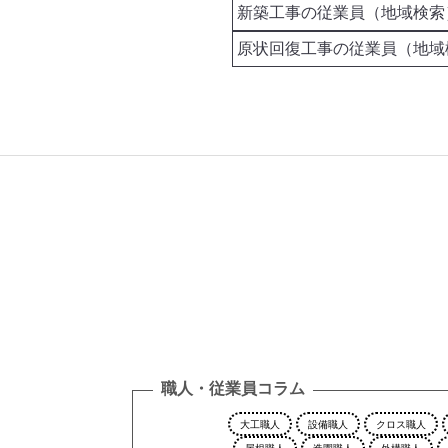
職人・従業員コラム
大工職人
設備職人
クロス職人
屋根職人
造園職人
外構職人