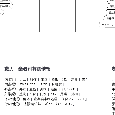
防水職人
電気
人
板金
外柵屋
サイディン
職人・業者別募集情報
内装①
[
大工
|
設備
|
電気
|
壁紙・ｸﾛｽ
|
建具
|
畳
]
内装②
[
ﾊｳｽｸﾘｰﾆﾝｸﾞ
|
ｴｱｺﾝ
|
床暖房
]
外装①
[
外壁
|
屋根
|
外構
|
造園
|
ｻｲﾃﾞｨﾝｸﾞ
]
外装②
[
塗装
|
左官
|
防水
|
ﾀｲﾙ
|
足場
|
外柵
]
その他①
[
解体
|
産業廃棄物処理
|
仮設ﾄｲﾚ
|
ｸﾚｰﾝ
]
その他②
[
太陽光ﾊﾟﾈﾙ
|
ｶﾞﾗｽ・ｻｯｼ
|
ｶｰﾃﾝ
]