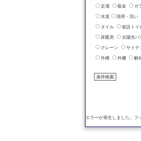
足場
板金
ガ
水道
清掃・洗い
タイル
仮設トイ
床暖房
太陽光パ
クレーン
サイデ
外構
外柵
解
エラーが発生しました。フ