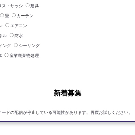
ラス・サッシ
建具
畳
カーテン
レ
エアコン
ネル
防水
ィング
シーリング
体
産業廃棄物処理
新着募集
ィードの配信が停止している可能性があります。再度お試しください。