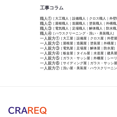
工事コラム
職人①
[
大工職人
|
設備職人
|
クロス職人
|
外壁
職人②
[
屋根職人
|
造園職人
|
塗装職人
|
外構職
職人③
[
電気職人
|
足場職人
|
解体職人
|
防水職
職人④
[
ハウスクリーニング・洗い・美装職人
]
一人親方①
[
大工屋
|
設備屋
|
クロス屋
|
外壁
一人親方②
[
屋根屋
|
造園屋
|
塗装屋
|
外構屋
]
一人親方③
[
電気屋
|
足場屋
|
解体屋
|
防水屋
]
一人親方④
[
板金屋
|
タイル屋
|
水道屋
|
建具
一人親方⑤
[
ガラス・サッシ屋
|
外柵屋
|
シー
一人親方⑥
[
サイディング屋
|
ガラス・サッシ
一人親方⑦
[
洗い屋・美装屋・ハウスクリーニ