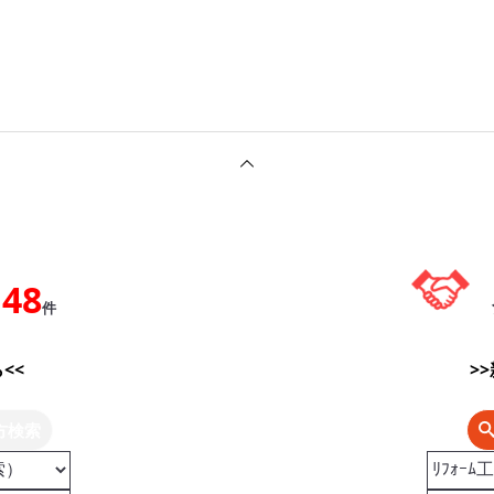
148
件
<<
>
方検索