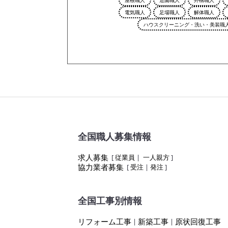
電気職人
足場職人
解体職人
ハウスクリーニング・洗い・美装職
全国職人募集情報
求人募集
[
従業員
|
一人親方
]
協力業者募集
[
受注
|
発注
]
全国工事別情報
リフォーム工事
新築工事
原状回復工事
|
|