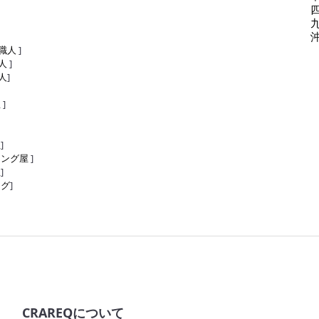
職人
]
人
]
人
]
屋
]
屋
]
リング屋
]
屋
]
ング
]
CRAREQについて