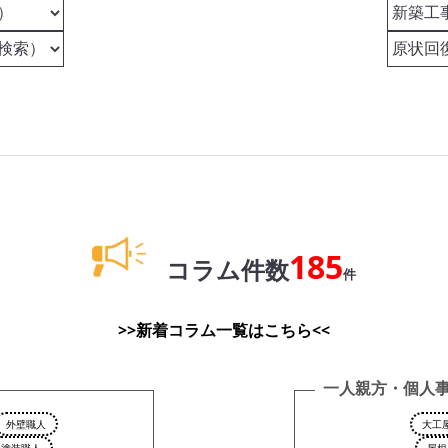
185
コラム件数
件
>>新着コラム一覧はこちら<<
一人親方・個人
外壁職人
大工
塗装職人
屋根