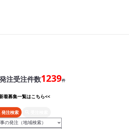
1239
発注受注件数
件
>新着募集一覧はこちら<<
発注検索
受注検索