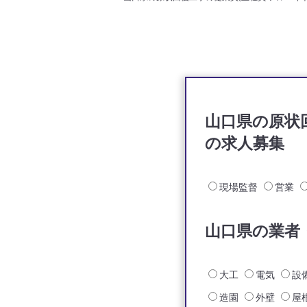
山口県の原状
の求人募集
現場監督
営業
山口県の業者
大工
電気
設
造園
外壁
屋