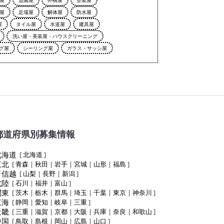
屋
足場屋
解体屋
防水屋
屋
タイル屋
水道屋
建具屋
洗い屋・美装屋・ハウスクリーニング
グ屋
シーリング屋
ガラス・サッシ屋
都道府県別募集情報
北海道
[
北海道
]
東北
[
青森
|
秋田
|
岩手
|
宮城
|
山形
|
福島
]
甲信越
[
山梨
|
長野
|
新潟
]
北陸
[
石川
|
福井
|
富山
]
関東
[
茨木
|
栃木
|
群馬
|
埼玉
|
千葉
|
東京
|
神奈川
]
東海
[
静岡
|
愛知
|
岐阜
|
三重
]
近畿
[
三重
|
滋賀
|
京都
|
大阪
|
兵庫
|
奈良
|
和歌山
]
中国
[
鳥取
|
島根
|
岡山
|
広島
|
山口
]