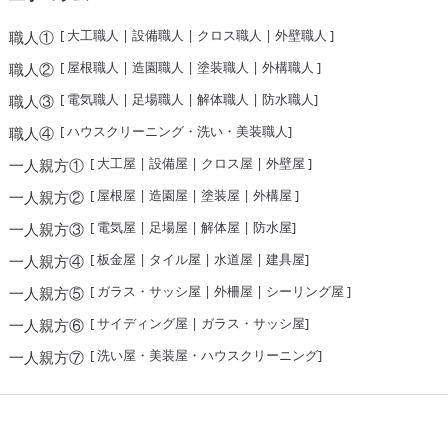
[
大工職人
|
設備職人
|
クロス職人
|
外壁職人
]
職人①
[
屋根職人
|
造園職人
|
塗装職人
|
外構職人
]
職人②
[
電気職人
|
足場職人
|
解体職人
|
防水職人
]
職人③
[
ハウスクリーニング・洗い・美装職人
]
職人④
[
大工屋
|
設備屋
|
クロス屋
|
外壁屋
]
一人親方①
[
屋根屋
|
造園屋
|
塗装屋
|
外構屋
]
一人親方②
[
電気屋
|
足場屋
|
解体屋
|
防水屋
]
一人親方③
[
板金屋
|
タイル屋
|
水道屋
|
建具屋
]
一人親方④
[
ガラス・サッシ屋
|
外柵屋
|
シーリング屋
]
一人親方⑤
[
サイディング屋
|
ガラス・サッシ屋
]
一人親方⑥
[
洗い屋・美装屋・ハウスクリーニング
]
一人親方⑦