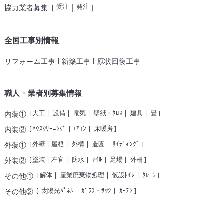
受注
発注
協力業者募集
[
|
]
全国工事別情報
|
|
リフォーム工事
新築工事
原状回復工事
職人・業者別募集情報
[
大工
|
設備
|
電気
|
壁紙・ｸﾛｽ
|
建具
|
畳
]
内装①
[
ﾊｳｽｸﾘｰﾆﾝｸﾞ
|
ｴｱｺﾝ
|
床暖房
]
内装②
[
外壁
|
屋根
|
外構
|
造園
|
ｻｲﾃﾞｨﾝｸﾞ
]
外装①
[
塗装
|
左官
|
防水
|
ﾀｲﾙ
|
足場
|
外柵
]
外装②
[
解体
|
産業廃棄物処理
|
仮設ﾄｲﾚ
|
ｸﾚｰﾝ
]
その他①
[
太陽光ﾊﾟﾈﾙ
|
ｶﾞﾗｽ・ｻｯｼ
|
ｶｰﾃﾝ
]
その他②