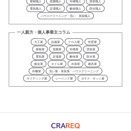
屋根職人
造園職人
外構職人
塗装職人
電気職人
足場職人
解体職人
防水職人
ハウスクリーニング・洗い・美装職人
一人親方・個人事業主コラム
大工屋
設備屋
クロス屋
外壁屋
屋根屋
造園屋
外構屋
塗装屋
電気屋
足場屋
解体屋
防水屋
板金屋
タイル屋
水道屋
建具屋
外柵屋
洗い屋・美装屋・ハウスクリーニング
サイディング屋
シーリング屋
ガラス・サッシ屋