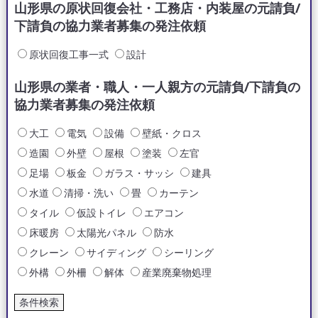
山形県の原状回復会社・工務店・内装屋の元請負/
下請負の協力業者募集の発注依頼
原状回復工事一式
設計
山形県の業者・職人・一人親方の元請負/下請負の
協力業者募集の発注依頼
大工
電気
設備
壁紙・クロス
造園
外壁
屋根
塗装
左官
足場
板金
ガラス・サッシ
建具
水道
清掃・洗い
畳
カーテン
タイル
仮設トイレ
エアコン
床暖房
太陽光パネル
防水
クレーン
サイディング
シーリング
外構
外柵
解体
産業廃棄物処理