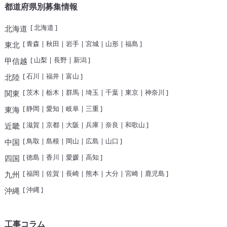
都道府県別募集情報
[
北海道
]
北海道
[
青森
|
秋田
|
岩手
|
宮城
|
山形
|
福島
]
東北
[
山梨
|
長野
|
新潟
]
甲信越
[
石川
|
福井
|
富山
]
北陸
[
茨木
|
栃木
|
群馬
|
埼玉
|
千葉
|
東京
|
神奈川
]
関東
[
静岡
|
愛知
|
岐阜
|
三重
]
東海
[
滋賀
|
京都
|
大阪
|
兵庫
|
奈良
|
和歌山
]
近畿
[
鳥取
|
島根
|
岡山
|
広島
|
山口
]
中国
[
徳島
|
香川
|
愛媛
|
高知
]
四国
[
福岡
|
佐賀
|
長崎
|
熊本
|
大分
|
宮崎
|
鹿児島
]
九州
[
沖縄
]
沖縄
工事コラム