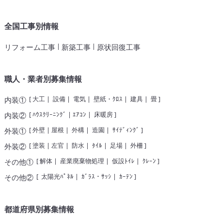
全国工事別情報
|
|
リフォーム工事
新築工事
原状回復工事
職人・業者別募集情報
[
大工
|
設備
|
電気
|
壁紙・ｸﾛｽ
|
建具
|
畳
]
内装①
[
ﾊｳｽｸﾘｰﾆﾝｸﾞ
|
ｴｱｺﾝ
|
床暖房
]
内装②
[
外壁
|
屋根
|
外構
|
造園
|
ｻｲﾃﾞｨﾝｸﾞ
]
外装①
[
塗装
|
左官
|
防水
|
ﾀｲﾙ
|
足場
|
外柵
]
外装②
[
解体
|
産業廃棄物処理
|
仮設ﾄｲﾚ
|
ｸﾚｰﾝ
]
その他①
[
太陽光ﾊﾟﾈﾙ
|
ｶﾞﾗｽ・ｻｯｼ
|
ｶｰﾃﾝ
]
その他②
都道府県別募集情報