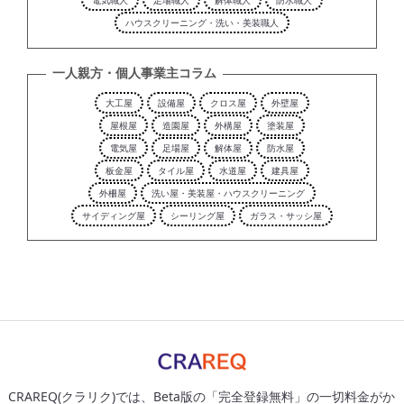
電気職人
足場職人
解体職人
防水職人
ハウスクリーニング・洗い・美装職人
一人親方・個人事業主コラム
大工屋
設備屋
クロス屋
外壁屋
屋根屋
造園屋
外構屋
塗装屋
電気屋
足場屋
解体屋
防水屋
板金屋
タイル屋
水道屋
建具屋
外柵屋
洗い屋・美装屋・ハウスクリーニング
サイディング屋
シーリング屋
ガラス・サッシ屋
CRAREQ(クラリク)では、Beta版の「完全登録無料」の一切料金がか