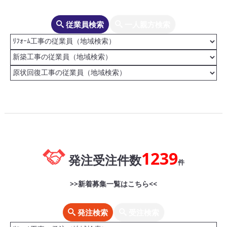
従業員検索
一人親方検索
1239
発注受注件数
件
>>新着募集一覧はこちら<<
発注検索
受注検索