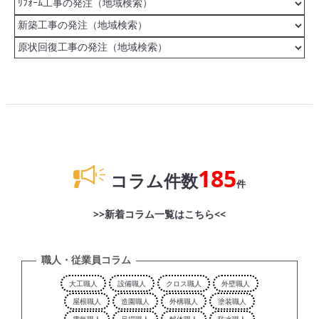
185
コラム件数
件
>>新着コラム一覧はこちら<<
職人・従業員コラム
大工職人
設備職人
クロス職人
外壁職人
屋根職人
造園職人
外構職人
塗装職人