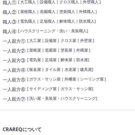
[
大工職人
|
設備職人
|
クロス職人
|
外壁職人
]
職人①
[
屋根職人
|
造園職人
|
塗装職人
|
外構職人
]
職人②
[
電気職人
|
足場職人
|
解体職人
|
防水職人
]
職人③
[
ハウスクリーニング・洗い・美装職人
]
職人④
[
大工屋
|
設備屋
|
クロス屋
|
外壁屋
]
一人親方①
[
屋根屋
|
造園屋
|
塗装屋
|
外構屋
]
一人親方②
[
電気屋
|
足場屋
|
解体屋
|
防水屋
]
一人親方③
[
板金屋
|
タイル屋
|
水道屋
|
建具屋
]
一人親方④
[
ガラス・サッシ屋
|
外柵屋
|
シーリング屋
]
一人親方⑤
[
サイディング屋
|
ガラス・サッシ屋
]
一人親方⑥
[
洗い屋・美装屋・ハウスクリーニング
]
一人親方⑦
CRAREQについて