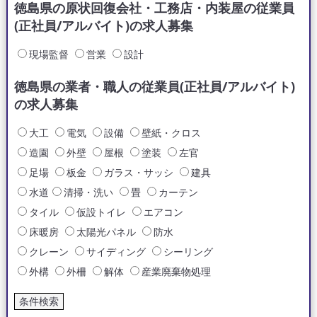
徳島県の原状回復会社・工務店・内装屋の従業員
(正社員/アルバイト)の求人募集
現場監督
営業
設計
徳島県の業者・職人の従業員(正社員/アルバイト)
の求人募集
大工
電気
設備
壁紙・クロス
造園
外壁
屋根
塗装
左官
足場
板金
ガラス・サッシ
建具
水道
清掃・洗い
畳
カーテン
タイル
仮設トイレ
エアコン
床暖房
太陽光パネル
防水
クレーン
サイディング
シーリング
外構
外柵
解体
産業廃棄物処理