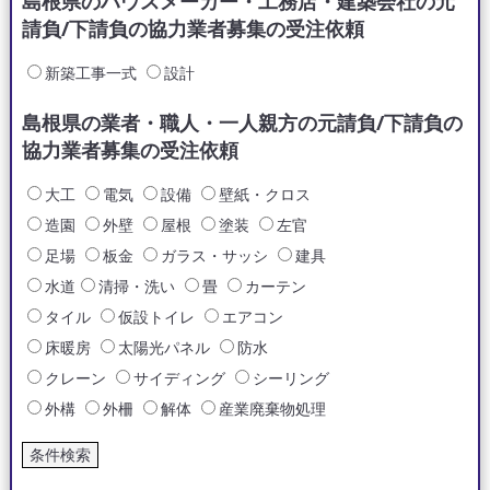
島根県のハウスメーカー・工務店・建築会社の元
請負/下請負の協力業者募集の受注依頼
新築工事一式
設計
島根県の業者・職人・一人親方の元請負/下請負の
協力業者募集の受注依頼
大工
電気
設備
壁紙・クロス
造園
外壁
屋根
塗装
左官
足場
板金
ガラス・サッシ
建具
水道
清掃・洗い
畳
カーテン
タイル
仮設トイレ
エアコン
床暖房
太陽光パネル
防水
クレーン
サイディング
シーリング
外構
外柵
解体
産業廃棄物処理