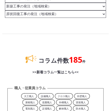
185
コラム件数
件
>>新着コラム一覧はこちら<<
職人・従業員コラム
大工職人
設備職人
クロス職人
外壁職人
屋根職人
造園職人
外構職人
塗装職人
電気職人
足場職人
解体職人
防水職人