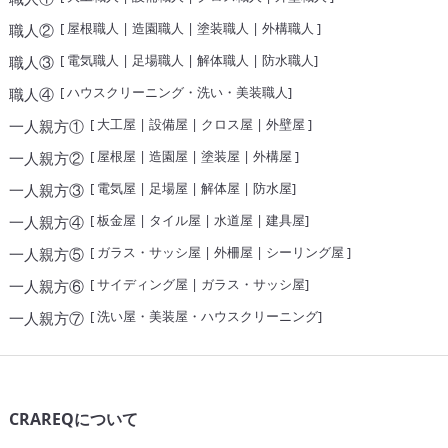
[
屋根職人
|
造園職人
|
塗装職人
|
外構職人
]
職人②
[
電気職人
|
足場職人
|
解体職人
|
防水職人
]
職人③
[
ハウスクリーニング・洗い・美装職人
]
職人④
[
大工屋
|
設備屋
|
クロス屋
|
外壁屋
]
一人親方①
[
屋根屋
|
造園屋
|
塗装屋
|
外構屋
]
一人親方②
[
電気屋
|
足場屋
|
解体屋
|
防水屋
]
一人親方③
[
板金屋
|
タイル屋
|
水道屋
|
建具屋
]
一人親方④
[
ガラス・サッシ屋
|
外柵屋
|
シーリング屋
]
一人親方⑤
[
サイディング屋
|
ガラス・サッシ屋
]
一人親方⑥
[
洗い屋・美装屋・ハウスクリーニング
]
一人親方⑦
CRAREQについて