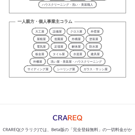
ハウスクリーニング・洗い・美装職人
一人親方・個人事業主コラム
大工屋
設備屋
クロス屋
外壁屋
屋根屋
造園屋
外構屋
塗装屋
電気屋
足場屋
解体屋
防水屋
板金屋
タイル屋
水道屋
建具屋
外柵屋
洗い屋・美装屋・ハウスクリーニング
サイディング屋
シーリング屋
ガラス・サッシ屋
CRAREQ(クラリク)では、Beta版の「完全登録無料」の一切料金がか