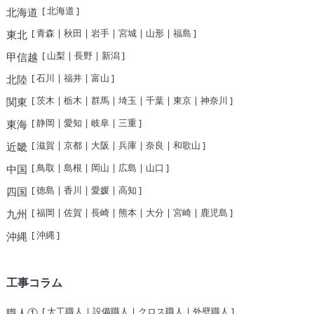
[
北海道
]
北海道
[
青森
|
秋田
|
岩手
|
宮城
|
山形
|
福島
]
東北
[
山梨
|
長野
|
新潟
]
甲信越
[
石川
|
福井
|
富山
]
北陸
[
茨木
|
栃木
|
群馬
|
埼玉
|
千葉
|
東京
|
神奈川
]
関東
[
静岡
|
愛知
|
岐阜
|
三重
]
東海
[
滋賀
|
京都
|
大阪
|
兵庫
|
奈良
|
和歌山
]
近畿
[
鳥取
|
島根
|
岡山
|
広島
|
山口
]
中国
[
徳島
|
香川
|
愛媛
|
高知
]
四国
[
福岡
|
佐賀
|
長崎
|
熊本
|
大分
|
宮崎
|
鹿児島
]
九州
[
沖縄
]
沖縄
工事コラム
[
大工職人
|
設備職人
|
クロス職人
|
外壁職人
]
職人①