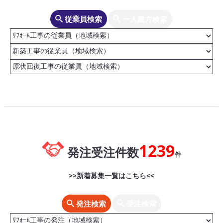
従業員検索
一人親方検索
1239
発注受注件数
件
>>新着募集一覧はこちら<<
発注検索
受注検索