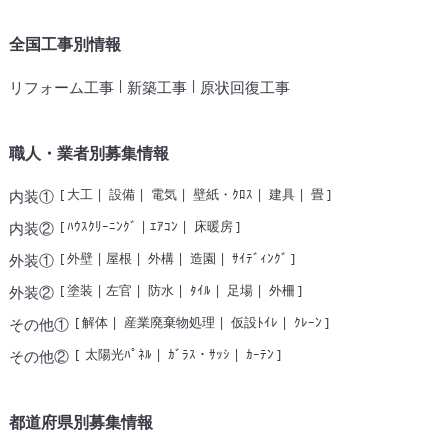
全国工事別情報
|
|
リフォーム工事
新築工事
原状回復工事
職人・業者別募集情報
[
大工
|
設備
|
電気
|
壁紙・ｸﾛｽ
|
建具
|
畳
]
内装①
[
ﾊｳｽｸﾘｰﾆﾝｸﾞ
|
ｴｱｺﾝ
|
床暖房
]
内装②
[
外壁
|
屋根
|
外構
|
造園
|
ｻｲﾃﾞｨﾝｸﾞ
]
外装①
[
塗装
|
左官
|
防水
|
ﾀｲﾙ
|
足場
|
外柵
]
外装②
[
解体
|
産業廃棄物処理
|
仮設ﾄｲﾚ
|
ｸﾚｰﾝ
]
その他①
[
太陽光ﾊﾟﾈﾙ
|
ｶﾞﾗｽ・ｻｯｼ
|
ｶｰﾃﾝ
]
その他②
都道府県別募集情報