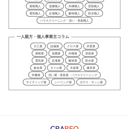
屋根職人
造園職人
外構職人
塗装職人
電気職人
足場職人
解体職人
防水職人
ハウスクリーニング・洗い・美装職人
一人親方・個人事業主コラム
大工屋
設備屋
クロス屋
外壁屋
屋根屋
造園屋
外構屋
塗装屋
電気屋
足場屋
解体屋
防水屋
板金屋
タイル屋
水道屋
建具屋
外柵屋
洗い屋・美装屋・ハウスクリーニング
サイディング屋
シーリング屋
ガラス・サッシ屋