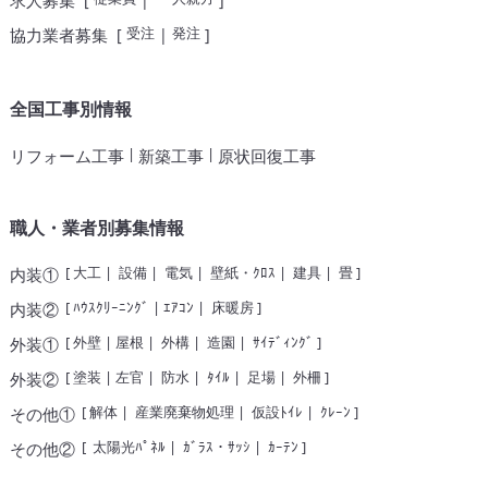
求人募集
受注
発注
協力業者募集
[
|
]
全国工事別情報
|
|
リフォーム工事
新築工事
原状回復工事
職人・業者別募集情報
[
大工
|
設備
|
電気
|
壁紙・ｸﾛｽ
|
建具
|
畳
]
内装①
[
ﾊｳｽｸﾘｰﾆﾝｸﾞ
|
ｴｱｺﾝ
|
床暖房
]
内装②
[
外壁
|
屋根
|
外構
|
造園
|
ｻｲﾃﾞｨﾝｸﾞ
]
外装①
[
塗装
|
左官
|
防水
|
ﾀｲﾙ
|
足場
|
外柵
]
外装②
[
解体
|
産業廃棄物処理
|
仮設ﾄｲﾚ
|
ｸﾚｰﾝ
]
その他①
[
太陽光ﾊﾟﾈﾙ
|
ｶﾞﾗｽ・ｻｯｼ
|
ｶｰﾃﾝ
]
その他②