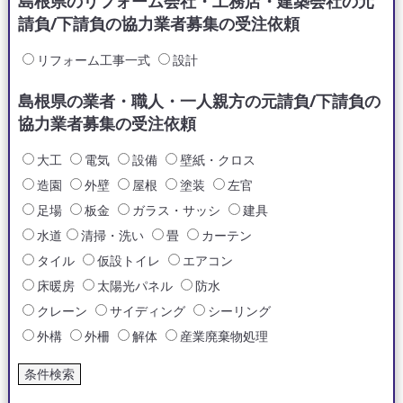
島根県のリフォーム会社・工務店・建築会社の元
請負/下請負の協力業者募集の受注依頼
リフォーム工事一式
設計
島根県の業者・職人・一人親方の元請負/下請負の
協力業者募集の受注依頼
大工
電気
設備
壁紙・クロス
造園
外壁
屋根
塗装
左官
足場
板金
ガラス・サッシ
建具
水道
清掃・洗い
畳
カーテン
タイル
仮設トイレ
エアコン
床暖房
太陽光パネル
防水
クレーン
サイディング
シーリング
外構
外柵
解体
産業廃棄物処理