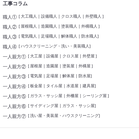
工事コラム
[
大工職人
|
設備職人
|
クロス職人
|
外壁職人
]
職人①
[
屋根職人
|
造園職人
|
塗装職人
|
外構職人
]
職人②
[
電気職人
|
足場職人
|
解体職人
|
防水職人
]
職人③
[
ハウスクリーニング・洗い・美装職人
]
職人④
[
大工屋
|
設備屋
|
クロス屋
|
外壁屋
]
一人親方①
[
屋根屋
|
造園屋
|
塗装屋
|
外構屋
]
一人親方②
[
電気屋
|
足場屋
|
解体屋
|
防水屋
]
一人親方③
[
板金屋
|
タイル屋
|
水道屋
|
建具屋
]
一人親方④
[
ガラス・サッシ屋
|
外柵屋
|
シーリング屋
]
一人親方⑤
[
サイディング屋
|
ガラス・サッシ屋
]
一人親方⑥
[
洗い屋・美装屋・ハウスクリーニング
]
一人親方⑦