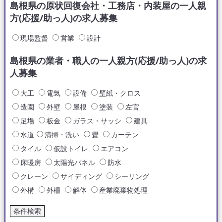
島根県の原状回復会社・工務店・内装屋の一人親
方(応援/助っ人)の求人募集
現場監督
営業
設計
島根県の業者・職人の一人親方(応援/助っ人)の求
人募集
大工
電気
設備
壁紙・クロス
造園
外壁
屋根
塗装
左官
足場
板金
ガラス・サッシ
建具
水道
清掃・洗い
畳
カーテン
タイル
仮設トイレ
エアコン
床暖房
太陽光パネル
防水
クレーン
サイディング
シーリング
外構
外柵
解体
産業廃棄物処理