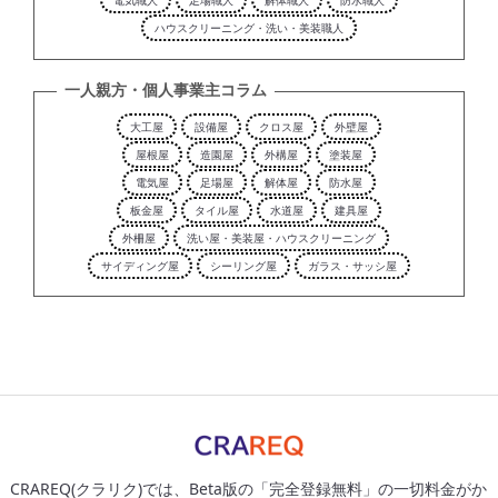
電気職人
足場職人
解体職人
防水職人
ハウスクリーニング・洗い・美装職人
一人親方・個人事業主コラム
大工屋
設備屋
クロス屋
外壁屋
屋根屋
造園屋
外構屋
塗装屋
電気屋
足場屋
解体屋
防水屋
板金屋
タイル屋
水道屋
建具屋
外柵屋
洗い屋・美装屋・ハウスクリーニング
サイディング屋
シーリング屋
ガラス・サッシ屋
CRAREQ(クラリク)では、Beta版の「完全登録無料」の一切料金がか