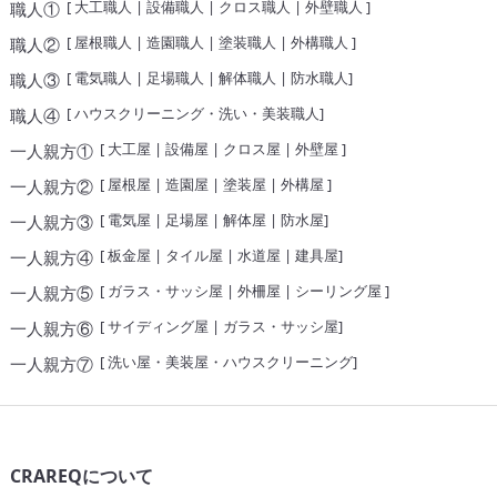
[
大工職人
|
設備職人
|
クロス職人
|
外壁職人
]
職人①
[
屋根職人
|
造園職人
|
塗装職人
|
外構職人
]
職人②
[
電気職人
|
足場職人
|
解体職人
|
防水職人
]
職人③
[
ハウスクリーニング・洗い・美装職人
]
職人④
[
大工屋
|
設備屋
|
クロス屋
|
外壁屋
]
一人親方①
[
屋根屋
|
造園屋
|
塗装屋
|
外構屋
]
一人親方②
[
電気屋
|
足場屋
|
解体屋
|
防水屋
]
一人親方③
[
板金屋
|
タイル屋
|
水道屋
|
建具屋
]
一人親方④
[
ガラス・サッシ屋
|
外柵屋
|
シーリング屋
]
一人親方⑤
[
サイディング屋
|
ガラス・サッシ屋
]
一人親方⑥
[
洗い屋・美装屋・ハウスクリーニング
]
一人親方⑦
CRAREQについて