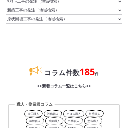
185
コラム件数
件
>>新着コラム一覧はこちら<<
職人・従業員コラム
大工職人
設備職人
クロス職人
外壁職人
屋根職人
造園職人
外構職人
塗装職人