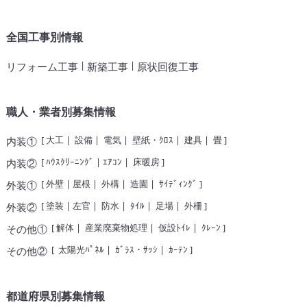
全国工事別情報
|
|
リフォーム工事
新築工事
原状回復工事
職人・業者別募集情報
[
大工
|
設備
|
電気
|
壁紙・ｸﾛｽ
|
建具
|
畳
]
内装①
[
ﾊｳｽｸﾘｰﾆﾝｸﾞ
|
ｴｱｺﾝ
|
床暖房
]
内装②
[
外壁
|
屋根
|
外構
|
造園
|
ｻｲﾃﾞｨﾝｸﾞ
]
外装①
[
塗装
|
左官
|
防水
|
ﾀｲﾙ
|
足場
|
外柵
]
外装②
[
解体
|
産業廃棄物処理
|
仮設ﾄｲﾚ
|
ｸﾚｰﾝ
]
その他①
[
太陽光ﾊﾟﾈﾙ
|
ｶﾞﾗｽ・ｻｯｼ
|
ｶｰﾃﾝ
]
その他②
都道府県別募集情報