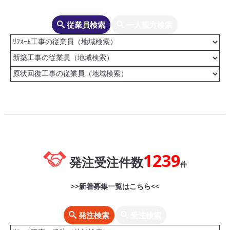
従業員検索
一人親方検索
1239
発注受注件数
件
>>新着募集一覧はこちら<<
発注検索
受注検索