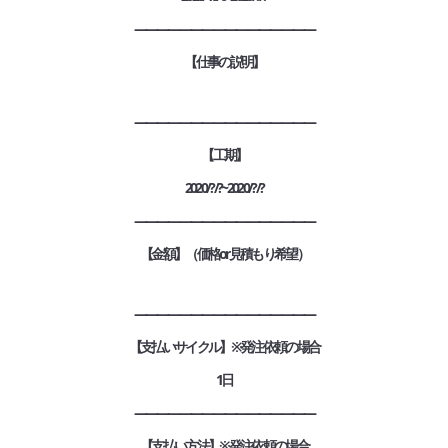
————————————————
【仕事の説明】
————————————————
【工期】
2020/?/?~2020/?/?
————————————————
【金額】（価格or見積もり希望）
————————————————
【支払いサイクル】※発注依頼の場合
1日
————————————————
【支払い方法】※発注依頼の場合