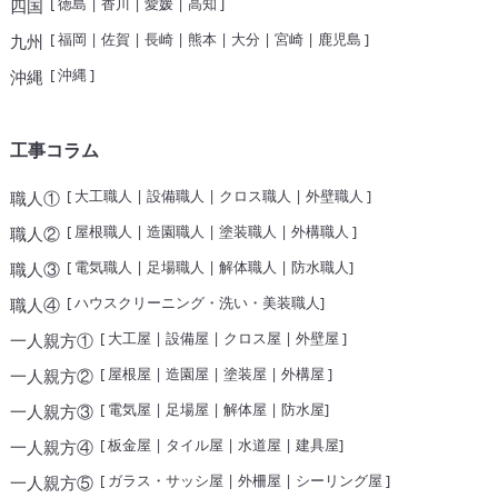
[
徳島
|
香川
|
愛媛
|
高知
]
四国
[
福岡
|
佐賀
|
長崎
|
熊本
|
大分
|
宮崎
|
鹿児島
]
九州
[
沖縄
]
沖縄
工事コラム
[
大工職人
|
設備職人
|
クロス職人
|
外壁職人
]
職人①
[
屋根職人
|
造園職人
|
塗装職人
|
外構職人
]
職人②
[
電気職人
|
足場職人
|
解体職人
|
防水職人
]
職人③
[
ハウスクリーニング・洗い・美装職人
]
職人④
[
大工屋
|
設備屋
|
クロス屋
|
外壁屋
]
一人親方①
[
屋根屋
|
造園屋
|
塗装屋
|
外構屋
]
一人親方②
[
電気屋
|
足場屋
|
解体屋
|
防水屋
]
一人親方③
[
板金屋
|
タイル屋
|
水道屋
|
建具屋
]
一人親方④
[
ガラス・サッシ屋
|
外柵屋
|
シーリング屋
]
一人親方⑤