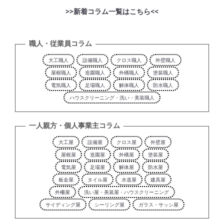
>>新着コラム一覧はこちら<<
職人・従業員コラム
大工職人
設備職人
クロス職人
外壁職人
屋根職人
造園職人
外構職人
塗装職人
電気職人
足場職人
解体職人
防水職人
ハウスクリーニング・洗い・美装職人
一人親方・個人事業主コラム
大工屋
設備屋
クロス屋
外壁屋
屋根屋
造園屋
外構屋
塗装屋
電気屋
足場屋
解体屋
防水屋
板金屋
タイル屋
水道屋
建具屋
外柵屋
洗い屋・美装屋・ハウスクリーニング
サイディング屋
シーリング屋
ガラス・サッシ屋