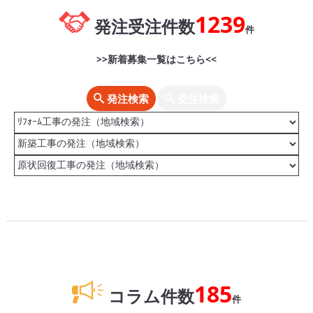
1239
発注受注件数
件
>>新着募集一覧はこちら<<
発注検索
受注検索
185
コラム件数
件