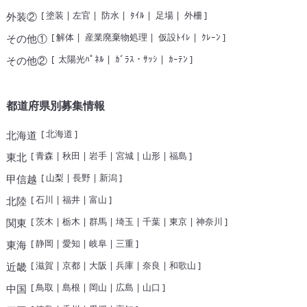
[
塗装
|
左官
|
防水
|
ﾀｲﾙ
|
足場
|
外柵
]
外装②
[
解体
|
産業廃棄物処理
|
仮設ﾄｲﾚ
|
ｸﾚｰﾝ
]
その他①
[
太陽光ﾊﾟﾈﾙ
|
ｶﾞﾗｽ・ｻｯｼ
|
ｶｰﾃﾝ
]
その他②
都道府県別募集情報
[
北海道
]
北海道
[
青森
|
秋田
|
岩手
|
宮城
|
山形
|
福島
]
東北
[
山梨
|
長野
|
新潟
]
甲信越
[
石川
|
福井
|
富山
]
北陸
[
茨木
|
栃木
|
群馬
|
埼玉
|
千葉
|
東京
|
神奈川
]
関東
[
静岡
|
愛知
|
岐阜
|
三重
]
東海
[
滋賀
|
京都
|
大阪
|
兵庫
|
奈良
|
和歌山
]
近畿
[
鳥取
|
島根
|
岡山
|
広島
|
山口
]
中国