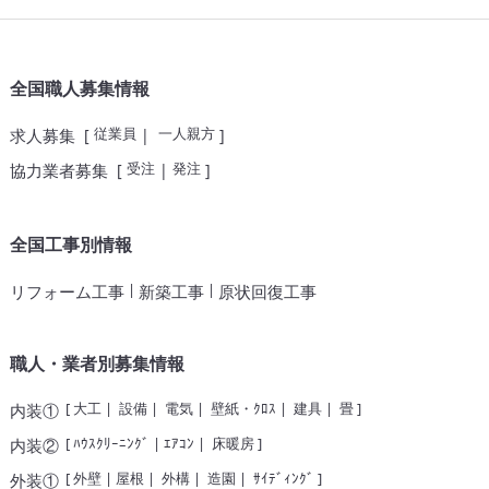
全国職人募集情報
従業員
一人親方
求人募集
[
|
]
受注
発注
協力業者募集
[
|
]
全国工事別情報
|
|
リフォーム工事
新築工事
原状回復工事
職人・業者別募集情報
[
大工
|
設備
|
電気
|
壁紙・ｸﾛｽ
|
建具
|
畳
]
内装①
[
ﾊｳｽｸﾘｰﾆﾝｸﾞ
|
ｴｱｺﾝ
|
床暖房
]
内装②
[
外壁
|
屋根
|
外構
|
造園
|
ｻｲﾃﾞｨﾝｸﾞ
]
外装①