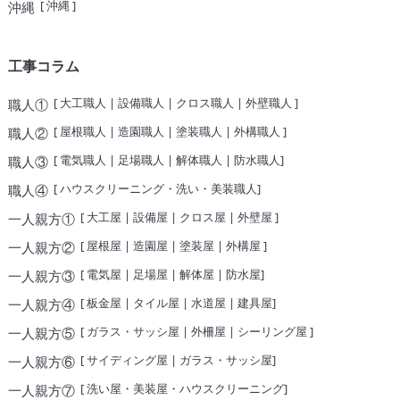
[
沖縄
]
沖縄
工事コラム
[
大工職人
|
設備職人
|
クロス職人
|
外壁職人
]
職人①
[
屋根職人
|
造園職人
|
塗装職人
|
外構職人
]
職人②
[
電気職人
|
足場職人
|
解体職人
|
防水職人
]
職人③
[
ハウスクリーニング・洗い・美装職人
]
職人④
[
大工屋
|
設備屋
|
クロス屋
|
外壁屋
]
一人親方①
[
屋根屋
|
造園屋
|
塗装屋
|
外構屋
]
一人親方②
[
電気屋
|
足場屋
|
解体屋
|
防水屋
]
一人親方③
[
板金屋
|
タイル屋
|
水道屋
|
建具屋
]
一人親方④
[
ガラス・サッシ屋
|
外柵屋
|
シーリング屋
]
一人親方⑤
[
サイディング屋
|
ガラス・サッシ屋
]
一人親方⑥
[
洗い屋・美装屋・ハウスクリーニング
]
一人親方⑦