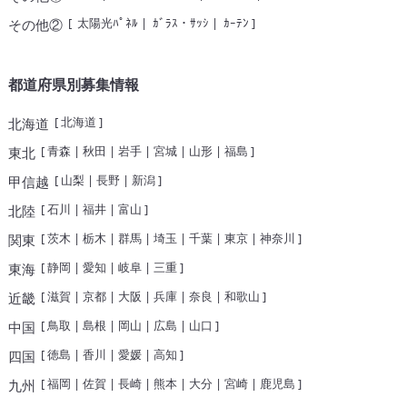
[
太陽光ﾊﾟﾈﾙ
|
ｶﾞﾗｽ・ｻｯｼ
|
ｶｰﾃﾝ
]
その他②
都道府県別募集情報
[
北海道
]
北海道
[
青森
|
秋田
|
岩手
|
宮城
|
山形
|
福島
]
東北
[
山梨
|
長野
|
新潟
]
甲信越
[
石川
|
福井
|
富山
]
北陸
[
茨木
|
栃木
|
群馬
|
埼玉
|
千葉
|
東京
|
神奈川
]
関東
[
静岡
|
愛知
|
岐阜
|
三重
]
東海
[
滋賀
|
京都
|
大阪
|
兵庫
|
奈良
|
和歌山
]
近畿
[
鳥取
|
島根
|
岡山
|
広島
|
山口
]
中国
[
徳島
|
香川
|
愛媛
|
高知
]
四国
[
福岡
|
佐賀
|
長崎
|
熊本
|
大分
|
宮崎
|
鹿児島
]
九州