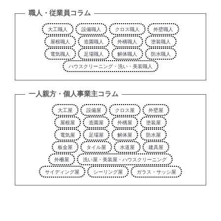
職人・従業員コラム
大工職人
設備職人
クロス職人
外壁職人
屋根職人
造園職人
外構職人
塗装職人
電気職人
足場職人
解体職人
防水職人
ハウスクリーニング・洗い・美装職人
一人親方・個人事業主コラム
大工屋
設備屋
クロス屋
外壁屋
屋根屋
造園屋
外構屋
塗装屋
電気屋
足場屋
解体屋
防水屋
板金屋
タイル屋
水道屋
建具屋
外柵屋
洗い屋・美装屋・ハウスクリーニング
サイディング屋
シーリング屋
ガラス・サッシ屋