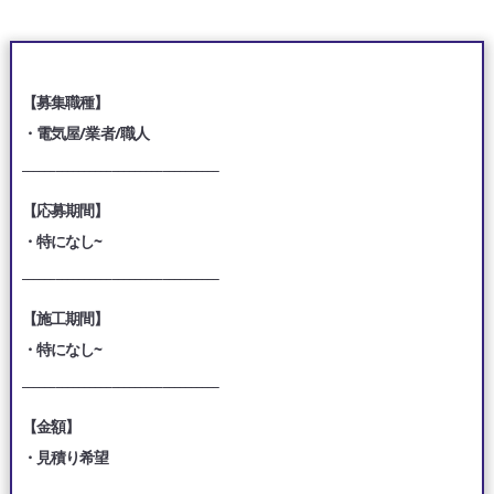
【募集職種】
・電気屋/業者/職人
___________________________________
【応募期間】
・特になし~
___________________________________
【施工期間】
・特になし~
___________________________________
【金額】
・見積り希望
___________________________________