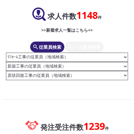
1148
求人件数
件
>>新着求人一覧はこちら<<
従業員検索
一人親方検索
1239
発注受注件数
件