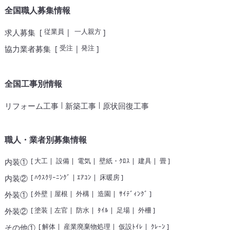
全国職人募集情報
従業員
一人親方
求人募集
[
|
]
受注
発注
協力業者募集
[
|
]
全国工事別情報
|
|
リフォーム工事
新築工事
原状回復工事
職人・業者別募集情報
[
大工
|
設備
|
電気
|
壁紙・ｸﾛｽ
|
建具
|
畳
]
内装①
[
ﾊｳｽｸﾘｰﾆﾝｸﾞ
|
ｴｱｺﾝ
|
床暖房
]
内装②
[
外壁
|
屋根
|
外構
|
造園
|
ｻｲﾃﾞｨﾝｸﾞ
]
外装①
[
塗装
|
左官
|
防水
|
ﾀｲﾙ
|
足場
|
外柵
]
外装②
[
解体
|
産業廃棄物処理
|
仮設ﾄｲﾚ
|
ｸﾚｰﾝ
]
その他①