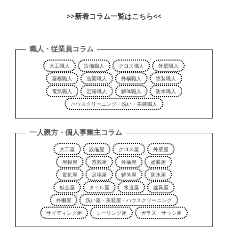
>>新着コラム一覧はこちら<<
職人・従業員コラム
大工職人
設備職人
クロス職人
外壁職人
屋根職人
造園職人
外構職人
塗装職人
電気職人
足場職人
解体職人
防水職人
ハウスクリーニング・洗い・美装職人
一人親方・個人事業主コラム
大工屋
設備屋
クロス屋
外壁屋
屋根屋
造園屋
外構屋
塗装屋
電気屋
足場屋
解体屋
防水屋
板金屋
タイル屋
水道屋
建具屋
外柵屋
洗い屋・美装屋・ハウスクリーニング
サイディング屋
シーリング屋
ガラス・サッシ屋