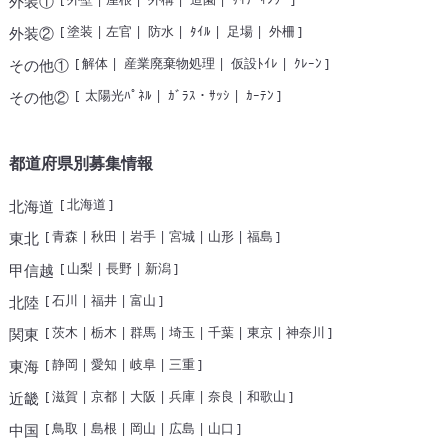
外装①
[
塗装
|
左官
|
防水
|
ﾀｲﾙ
|
足場
|
外柵
]
外装②
[
解体
|
産業廃棄物処理
|
仮設ﾄｲﾚ
|
ｸﾚｰﾝ
]
その他①
[
太陽光ﾊﾟﾈﾙ
|
ｶﾞﾗｽ・ｻｯｼ
|
ｶｰﾃﾝ
]
その他②
都道府県別募集情報
[
北海道
]
北海道
[
青森
|
秋田
|
岩手
|
宮城
|
山形
|
福島
]
東北
[
山梨
|
長野
|
新潟
]
甲信越
[
石川
|
福井
|
富山
]
北陸
[
茨木
|
栃木
|
群馬
|
埼玉
|
千葉
|
東京
|
神奈川
]
関東
[
静岡
|
愛知
|
岐阜
|
三重
]
東海
[
滋賀
|
京都
|
大阪
|
兵庫
|
奈良
|
和歌山
]
近畿
[
鳥取
|
島根
|
岡山
|
広島
|
山口
]
中国