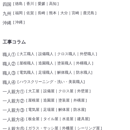
[
徳島
|
香川
|
愛媛
|
高知
]
四国
[
福岡
|
佐賀
|
長崎
|
熊本
|
大分
|
宮崎
|
鹿児島
]
九州
[
沖縄
]
沖縄
工事コラム
[
大工職人
|
設備職人
|
クロス職人
|
外壁職人
]
職人①
[
屋根職人
|
造園職人
|
塗装職人
|
外構職人
]
職人②
[
電気職人
|
足場職人
|
解体職人
|
防水職人
]
職人③
[
ハウスクリーニング・洗い・美装職人
]
職人④
[
大工屋
|
設備屋
|
クロス屋
|
外壁屋
]
一人親方①
[
屋根屋
|
造園屋
|
塗装屋
|
外構屋
]
一人親方②
[
電気屋
|
足場屋
|
解体屋
|
防水屋
]
一人親方③
[
板金屋
|
タイル屋
|
水道屋
|
建具屋
]
一人親方④
[
ガラス・サッシ屋
|
外柵屋
|
シーリング屋
]
一人親方⑤