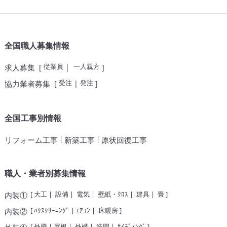
全国職人募集情報
従業員
一人親方
求人募集
[
|
]
受注
発注
協力業者募集
[
|
]
全国工事別情報
|
|
リフォーム工事
新築工事
原状回復工事
職人・業者別募集情報
[
大工
|
設備
|
電気
|
壁紙・ｸﾛｽ
|
建具
|
畳
]
内装①
[
ﾊｳｽｸﾘｰﾆﾝｸﾞ
|
ｴｱｺﾝ
|
床暖房
]
内装②
[
外壁
|
屋根
|
外構
|
造園
|
ｻｲﾃﾞｨﾝｸﾞ
]