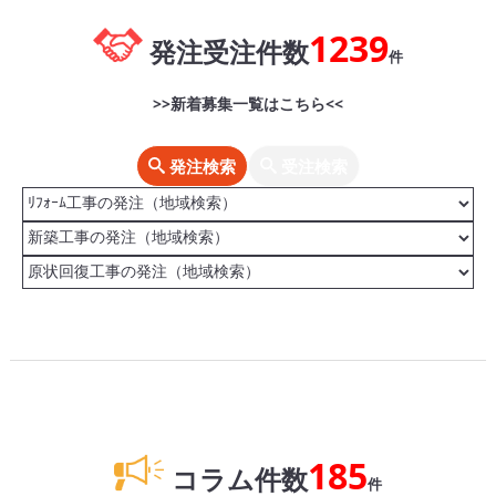
1239
発注受注件数
件
>>新着募集一覧はこちら<<
発注検索
受注検索
185
コラム件数
件