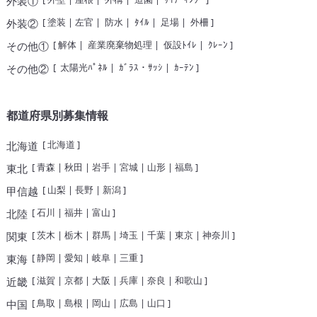
外装①
[
塗装
|
左官
|
防水
|
ﾀｲﾙ
|
足場
|
外柵
]
外装②
[
解体
|
産業廃棄物処理
|
仮設ﾄｲﾚ
|
ｸﾚｰﾝ
]
その他①
[
太陽光ﾊﾟﾈﾙ
|
ｶﾞﾗｽ・ｻｯｼ
|
ｶｰﾃﾝ
]
その他②
都道府県別募集情報
[
北海道
]
北海道
[
青森
|
秋田
|
岩手
|
宮城
|
山形
|
福島
]
東北
[
山梨
|
長野
|
新潟
]
甲信越
[
石川
|
福井
|
富山
]
北陸
[
茨木
|
栃木
|
群馬
|
埼玉
|
千葉
|
東京
|
神奈川
]
関東
[
静岡
|
愛知
|
岐阜
|
三重
]
東海
[
滋賀
|
京都
|
大阪
|
兵庫
|
奈良
|
和歌山
]
近畿
[
鳥取
|
島根
|
岡山
|
広島
|
山口
]
中国