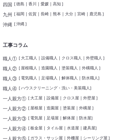
[
徳島
|
香川
|
愛媛
|
高知
]
四国
[
福岡
|
佐賀
|
長崎
|
熊本
|
大分
|
宮崎
|
鹿児島
]
九州
[
沖縄
]
沖縄
工事コラム
[
大工職人
|
設備職人
|
クロス職人
|
外壁職人
]
職人①
[
屋根職人
|
造園職人
|
塗装職人
|
外構職人
]
職人②
[
電気職人
|
足場職人
|
解体職人
|
防水職人
]
職人③
[
ハウスクリーニング・洗い・美装職人
]
職人④
[
大工屋
|
設備屋
|
クロス屋
|
外壁屋
]
一人親方①
[
屋根屋
|
造園屋
|
塗装屋
|
外構屋
]
一人親方②
[
電気屋
|
足場屋
|
解体屋
|
防水屋
]
一人親方③
[
板金屋
|
タイル屋
|
水道屋
|
建具屋
]
一人親方④
[
ガラス・サッシ屋
|
外柵屋
|
シーリング屋
]
一人親方⑤