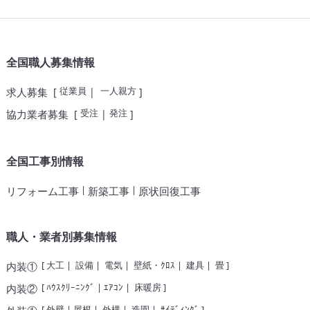
全国職人募集情報
従業員
一人親方
求人募集
[
|
]
受注
発注
協力業者募集
[
|
]
全国工事別情報
|
|
リフォーム工事
新築工事
原状回復工事
職人・業者別募集情報
[
大工
|
設備
|
電気
|
壁紙・ｸﾛｽ
|
建具
|
畳
]
内装①
[
ﾊｳｽｸﾘｰﾆﾝｸﾞ
|
ｴｱｺﾝ
|
床暖房
]
内装②
[
外壁
|
屋根
|
外構
|
造園
|
ｻｲﾃﾞｨﾝｸﾞ
]