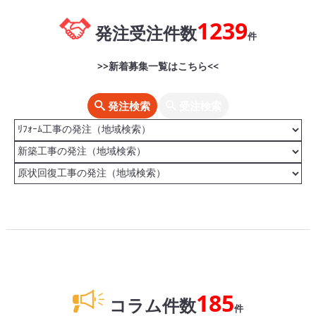
1239
発注受注件数
件
>>新着募集一覧はこちら<<
発注検索
受注検索
185
コラム件数
件