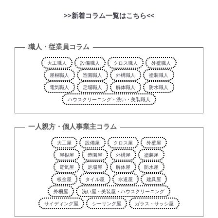
>>新着コラム一覧はこちら<<
職人・従業員コラム
大工職人
設備職人
クロス職人
外壁職人
屋根職人
造園職人
外構職人
塗装職人
電気職人
足場職人
解体職人
防水職人
ハウスクリーニング・洗い・美装職人
一人親方・個人事業主コラム
大工屋
設備屋
クロス屋
外壁屋
屋根屋
造園屋
外構屋
塗装屋
電気屋
足場屋
解体屋
防水屋
板金屋
タイル屋
水道屋
建具屋
外柵屋
洗い屋・美装屋・ハウスクリーニング
サイディング屋
シーリング屋
ガラス・サッシ屋