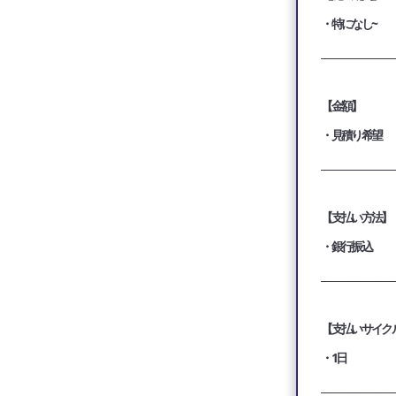
・特になし~
_________________________
【金額】
・見積り希望
_________________________
【支払い方法】
・銀行振込
_________________________
【支払いサイク
・1日
_________________________