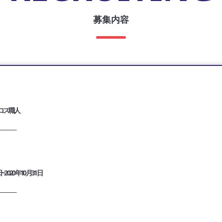
募集内容
ロス職人
__________
日~2020年10月31日
__________