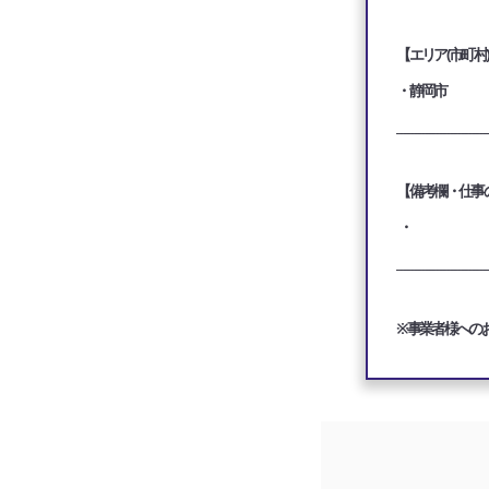
【エリア(市町村
・静岡市
_________________________
【備考欄・仕事
・
_________________________
※事業者様への