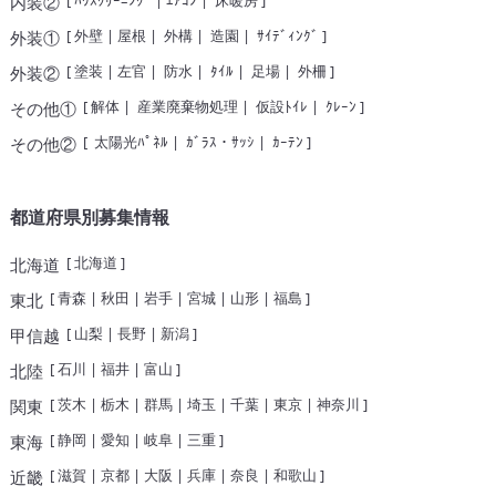
[
ﾊｳｽｸﾘｰﾆﾝｸﾞ
|
ｴｱｺﾝ
|
床暖房
]
内装②
[
外壁
|
屋根
|
外構
|
造園
|
ｻｲﾃﾞｨﾝｸﾞ
]
外装①
[
塗装
|
左官
|
防水
|
ﾀｲﾙ
|
足場
|
外柵
]
外装②
[
解体
|
産業廃棄物処理
|
仮設ﾄｲﾚ
|
ｸﾚｰﾝ
]
その他①
[
太陽光ﾊﾟﾈﾙ
|
ｶﾞﾗｽ・ｻｯｼ
|
ｶｰﾃﾝ
]
その他②
都道府県別募集情報
[
北海道
]
北海道
[
青森
|
秋田
|
岩手
|
宮城
|
山形
|
福島
]
東北
[
山梨
|
長野
|
新潟
]
甲信越
[
石川
|
福井
|
富山
]
北陸
[
茨木
|
栃木
|
群馬
|
埼玉
|
千葉
|
東京
|
神奈川
]
関東
[
静岡
|
愛知
|
岐阜
|
三重
]
東海
[
滋賀
|
京都
|
大阪
|
兵庫
|
奈良
|
和歌山
]
近畿