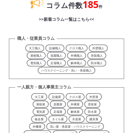
185
コラム件数
件
>>新着コラム一覧はこちら<<
職人・従業員コラム
大工職人
設備職人
クロス職人
外壁職人
屋根職人
造園職人
外構職人
塗装職人
電気職人
足場職人
解体職人
防水職人
ハウスクリーニング・洗い・美装職人
一人親方・個人事業主コラム
大工屋
設備屋
クロス屋
外壁屋
屋根屋
造園屋
外構屋
塗装屋
電気屋
足場屋
解体屋
防水屋
板金屋
タイル屋
水道屋
建具屋
外柵屋
洗い屋・美装屋・ハウスクリーニング