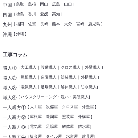
[
鳥取
|
島根
|
岡山
|
広島
|
山口
]
中国
[
徳島
|
香川
|
愛媛
|
高知
]
四国
[
福岡
|
佐賀
|
長崎
|
熊本
|
大分
|
宮崎
|
鹿児島
]
九州
[
沖縄
]
沖縄
工事コラム
[
大工職人
|
設備職人
|
クロス職人
|
外壁職人
]
職人①
[
屋根職人
|
造園職人
|
塗装職人
|
外構職人
]
職人②
[
電気職人
|
足場職人
|
解体職人
|
防水職人
]
職人③
[
ハウスクリーニング・洗い・美装職人
]
職人④
[
大工屋
|
設備屋
|
クロス屋
|
外壁屋
]
一人親方①
[
屋根屋
|
造園屋
|
塗装屋
|
外構屋
]
一人親方②
[
電気屋
|
足場屋
|
解体屋
|
防水屋
]
一人親方③
[
板金屋
|
タイル屋
|
水道屋
|
建具屋
]
一人親方④