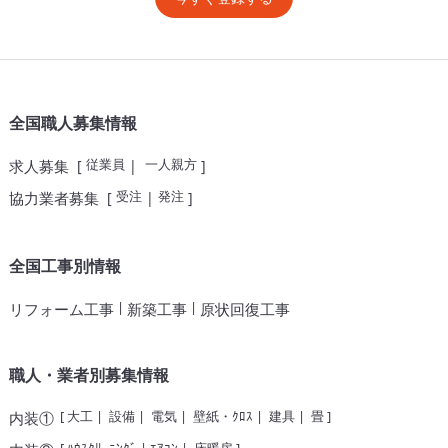
全国職人募集情報
従業員
一人親方
求人募集
[
|
]
受注
発注
協力業者募集
[
|
]
全国工事別情報
|
|
リフォーム工事
新築工事
原状回復工事
職人・業者別募集情報
[
大工
|
設備
|
電気
|
壁紙・ｸﾛｽ
|
建具
|
畳
]
内装①