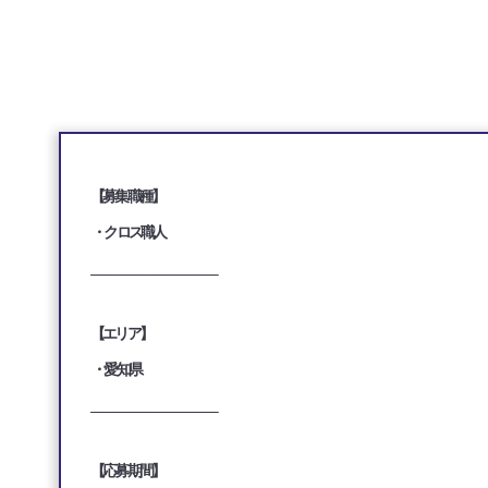
【募集職種】
・クロス職人
___________________________________
【エリア】
・愛知県
___________________________________
【応募期間】