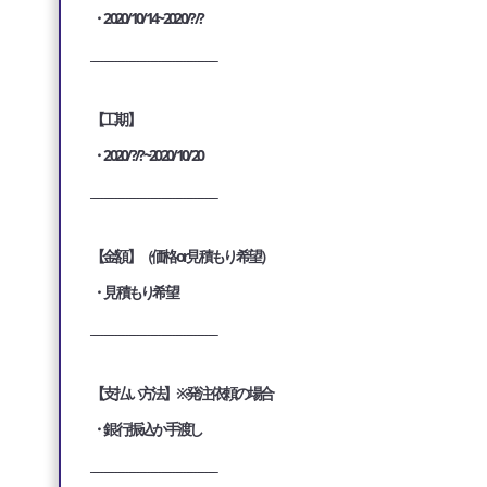
・2020/10/14~2020/?/?
___________________________________
【工期】
・2020/?/?~2020/10/20
___________________________________
【金額】（価格or見積もり希望）
・見積もり希望
___________________________________
【支払い方法】※発注依頼の場合
・銀行振込か手渡し
___________________________________