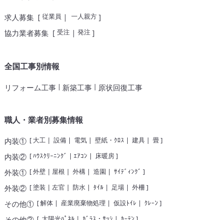
従業員
一人親方
求人募集
[
|
]
受注
発注
協力業者募集
[
|
]
全国工事別情報
|
|
リフォーム工事
新築工事
原状回復工事
職人・業者別募集情報
[
大工
|
設備
|
電気
|
壁紙・ｸﾛｽ
|
建具
|
畳
]
内装①
[
ﾊｳｽｸﾘｰﾆﾝｸﾞ
|
ｴｱｺﾝ
|
床暖房
]
内装②
[
外壁
|
屋根
|
外構
|
造園
|
ｻｲﾃﾞｨﾝｸﾞ
]
外装①
[
塗装
|
左官
|
防水
|
ﾀｲﾙ
|
足場
|
外柵
]
外装②
[
解体
|
産業廃棄物処理
|
仮設ﾄｲﾚ
|
ｸﾚｰﾝ
]
その他①
[
太陽光ﾊﾟﾈﾙ
|
ｶﾞﾗｽ・ｻｯｼ
|
ｶｰﾃﾝ
]
その他②