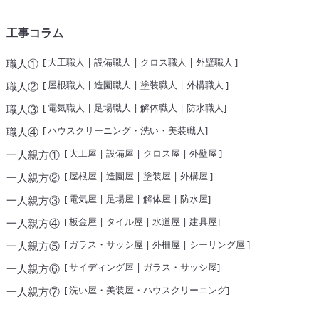
工事コラム
[
大工職人
|
設備職人
|
クロス職人
|
外壁職人
]
職人①
[
屋根職人
|
造園職人
|
塗装職人
|
外構職人
]
職人②
[
電気職人
|
足場職人
|
解体職人
|
防水職人
]
職人③
[
ハウスクリーニング・洗い・美装職人
]
職人④
[
大工屋
|
設備屋
|
クロス屋
|
外壁屋
]
一人親方①
[
屋根屋
|
造園屋
|
塗装屋
|
外構屋
]
一人親方②
[
電気屋
|
足場屋
|
解体屋
|
防水屋
]
一人親方③
[
板金屋
|
タイル屋
|
水道屋
|
建具屋
]
一人親方④
[
ガラス・サッシ屋
|
外柵屋
|
シーリング屋
]
一人親方⑤
[
サイディング屋
|
ガラス・サッシ屋
]
一人親方⑥
[
洗い屋・美装屋・ハウスクリーニング
]
一人親方⑦