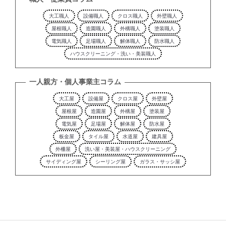
大工職人
設備職人
クロス職人
外壁職人
屋根職人
造園職人
外構職人
塗装職人
電気職人
足場職人
解体職人
防水職人
ハウスクリーニング・洗い・美装職人
一人親方・個人事業主コラム
大工屋
設備屋
クロス屋
外壁屋
屋根屋
造園屋
外構屋
塗装屋
電気屋
足場屋
解体屋
防水屋
板金屋
タイル屋
水道屋
建具屋
外柵屋
洗い屋・美装屋・ハウスクリーニング
サイディング屋
シーリング屋
ガラス・サッシ屋