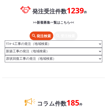
1239
発注受注件数
件
>>新着募集一覧はこちら<<
発注検索
受注検索
185
コラム件数
件