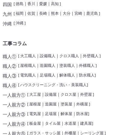
[
徳島
|
香川
|
愛媛
|
高知
]
四国
[
福岡
|
佐賀
|
長崎
|
熊本
|
大分
|
宮崎
|
鹿児島
]
九州
[
沖縄
]
沖縄
工事コラム
[
大工職人
|
設備職人
|
クロス職人
|
外壁職人
]
職人①
[
屋根職人
|
造園職人
|
塗装職人
|
外構職人
]
職人②
[
電気職人
|
足場職人
|
解体職人
|
防水職人
]
職人③
[
ハウスクリーニング・洗い・美装職人
]
職人④
[
大工屋
|
設備屋
|
クロス屋
|
外壁屋
]
一人親方①
[
屋根屋
|
造園屋
|
塗装屋
|
外構屋
]
一人親方②
[
電気屋
|
足場屋
|
解体屋
|
防水屋
]
一人親方③
[
板金屋
|
タイル屋
|
水道屋
|
建具屋
]
一人親方④
[
ガラス・サッシ屋
|
外柵屋
|
シーリング屋
]
一人親方⑤