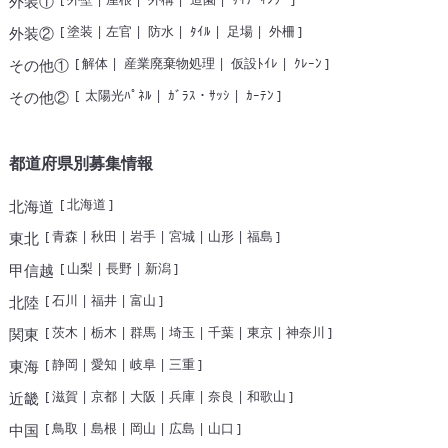
外装①
[
塗装
|
左官
|
防水
|
ﾀｲﾙ
|
足場
|
外柵
]
外装②
[
解体
|
産業廃棄物処理
|
仮設ﾄｲﾚ
|
ｸﾚｰﾝ
]
その他①
[
太陽光ﾊﾟﾈﾙ
|
ｶﾞﾗｽ・ｻｯｼ
|
ｶｰﾃﾝ
]
その他②
都道府県別募集情報
[
北海道
]
北海道
[
青森
|
秋田
|
岩手
|
宮城
|
山形
|
福島
]
東北
[
山梨
|
長野
|
新潟
]
甲信越
[
石川
|
福井
|
富山
]
北陸
[
茨木
|
栃木
|
群馬
|
埼玉
|
千葉
|
東京
|
神奈川
]
関東
[
静岡
|
愛知
|
岐阜
|
三重
]
東海
[
滋賀
|
京都
|
大阪
|
兵庫
|
奈良
|
和歌山
]
近畿
[
鳥取
|
島根
|
岡山
|
広島
|
山口
]
中国