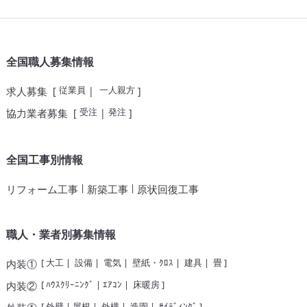
全国職人募集情報
従業員
一人親方
求人募集
[
|
]
受注
発注
協力業者募集
[
|
]
全国工事別情報
|
|
リフォーム工事
新築工事
原状回復工事
職人・業者別募集情報
[
大工
|
設備
|
電気
|
壁紙・ｸﾛｽ
|
建具
|
畳
]
内装①
[
ﾊｳｽｸﾘｰﾆﾝｸﾞ
|
ｴｱｺﾝ
|
床暖房
]
内装②
[
外壁
|
屋根
|
外構
|
造園
|
ｻｲﾃﾞｨﾝｸﾞ
]