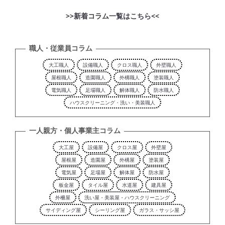
>>新着コラム一覧はこちら<<
職人・従業員コラム
大工職人
設備職人
クロス職人
外壁職人
屋根職人
造園職人
外構職人
塗装職人
電気職人
足場職人
解体職人
防水職人
ハウスクリーニング・洗い・美装職人
一人親方・個人事業主コラム
大工屋
設備屋
クロス屋
外壁屋
屋根屋
造園屋
外構屋
塗装屋
電気屋
足場屋
解体屋
防水屋
板金屋
タイル屋
水道屋
建具屋
外柵屋
洗い屋・美装屋・ハウスクリーニング
サイディング屋
シーリング屋
ガラス・サッシ屋