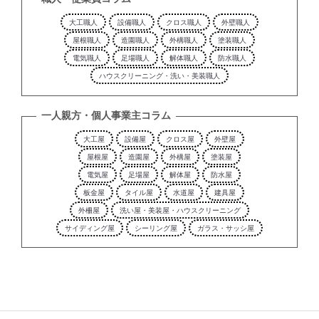
大工職人
設備職人
クロス職人
外壁職人
屋根職人
造園職人
外構職人
塗装職人
電気職人
足場職人
解体職人
防水職人
ハウスクリーニング・洗い・美装職人
一人親方・個人事業主コラム
大工屋
設備屋
クロス屋
外壁屋
屋根屋
造園屋
外構屋
塗装屋
電気屋
足場屋
解体屋
防水屋
板金屋
タイル屋
水道屋
建具屋
外柵屋
洗い屋・美装屋・ハウスクリーニング
サイディング屋
シーリング屋
ガラス・サッシ屋