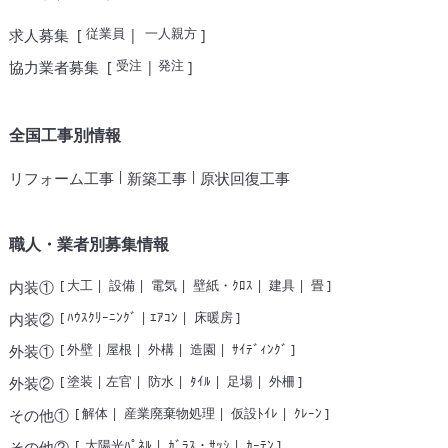
従業員
一人親方
求人募集
[
|
]
受注
発注
協力業者募集
[
|
]
全国工事別情報
|
|
リフォーム工事
新築工事
原状回復工事
職人・業者別募集情報
[
大工
|
設備
|
電気
|
壁紙・ｸﾛｽ
|
建具
|
畳
]
内装①
[
ﾊｳｽｸﾘｰﾆﾝｸﾞ
|
ｴｱｺﾝ
|
床暖房
]
内装②
[
外壁
|
屋根
|
外構
|
造園
|
ｻｲﾃﾞｨﾝｸﾞ
]
外装①
[
塗装
|
左官
|
防水
|
ﾀｲﾙ
|
足場
|
外柵
]
外装②
[
解体
|
産業廃棄物処理
|
仮設ﾄｲﾚ
|
ｸﾚｰﾝ
]
その他①
[
太陽光ﾊﾟﾈﾙ
|
ｶﾞﾗｽ・ｻｯｼ
|
ｶｰﾃﾝ
]
その他②