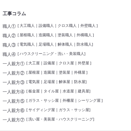
工事コラム
[
大工職人
|
設備職人
|
クロス職人
|
外壁職人
]
職人①
[
屋根職人
|
造園職人
|
塗装職人
|
外構職人
]
職人②
[
電気職人
|
足場職人
|
解体職人
|
防水職人
]
職人③
[
ハウスクリーニング・洗い・美装職人
]
職人④
[
大工屋
|
設備屋
|
クロス屋
|
外壁屋
]
一人親方①
[
屋根屋
|
造園屋
|
塗装屋
|
外構屋
]
一人親方②
[
電気屋
|
足場屋
|
解体屋
|
防水屋
]
一人親方③
[
板金屋
|
タイル屋
|
水道屋
|
建具屋
]
一人親方④
[
ガラス・サッシ屋
|
外柵屋
|
シーリング屋
]
一人親方⑤
[
サイディング屋
|
ガラス・サッシ屋
]
一人親方⑥
[
洗い屋・美装屋・ハウスクリーニング
]
一人親方⑦