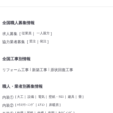
全国職人募集情報
従業員
一人親方
求人募集
[
|
]
受注
発注
協力業者募集
[
|
]
全国工事別情報
|
|
リフォーム工事
新築工事
原状回復工事
職人・業者別募集情報
[
大工
|
設備
|
電気
|
壁紙・ｸﾛｽ
|
建具
|
畳
]
内装①
[
ﾊｳｽｸﾘｰﾆﾝｸﾞ
|
ｴｱｺﾝ
|
床暖房
]
内装②
[
外壁
|
屋根
|
外構
|
造園
|
ｻｲﾃﾞｨﾝｸﾞ
]