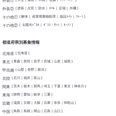
外装①
[
塗装
|
左官
|
防水
|
ﾀｲﾙ
|
足場
|
外柵
]
外装②
[
解体
|
産業廃棄物処理
|
仮設ﾄｲﾚ
|
ｸﾚｰﾝ
]
その他①
[
太陽光ﾊﾟﾈﾙ
|
ｶﾞﾗｽ・ｻｯｼ
|
ｶｰﾃﾝ
]
その他②
都道府県別募集情報
[
北海道
]
北海道
[
青森
|
秋田
|
岩手
|
宮城
|
山形
|
福島
]
東北
[
山梨
|
長野
|
新潟
]
甲信越
[
石川
|
福井
|
富山
]
北陸
[
茨木
|
栃木
|
群馬
|
埼玉
|
千葉
|
東京
|
神奈川
]
関東
[
静岡
|
愛知
|
岐阜
|
三重
]
東海
[
滋賀
|
京都
|
大阪
|
兵庫
|
奈良
|
和歌山
]
近畿
[
鳥取
|
島根
|
岡山
|
広島
|
山口
]
中国