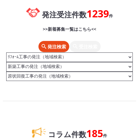
1239
発注受注件数
件
>>新着募集一覧はこちら<<
発注検索
受注検索
185
コラム件数
件