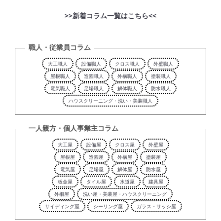
>>新着コラム一覧はこちら<<
職人・従業員コラム
大工職人
設備職人
クロス職人
外壁職人
屋根職人
造園職人
外構職人
塗装職人
電気職人
足場職人
解体職人
防水職人
ハウスクリーニング・洗い・美装職人
一人親方・個人事業主コラム
大工屋
設備屋
クロス屋
外壁屋
屋根屋
造園屋
外構屋
塗装屋
電気屋
足場屋
解体屋
防水屋
板金屋
タイル屋
水道屋
建具屋
外柵屋
洗い屋・美装屋・ハウスクリーニング
サイディング屋
シーリング屋
ガラス・サッシ屋