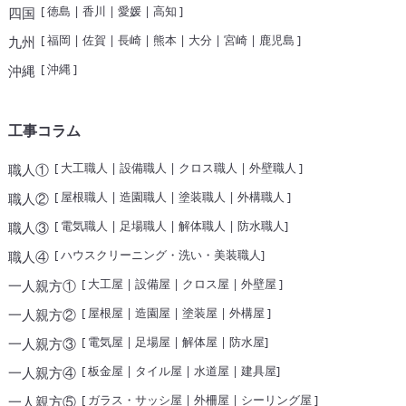
[
徳島
|
香川
|
愛媛
|
高知
]
四国
[
福岡
|
佐賀
|
長崎
|
熊本
|
大分
|
宮崎
|
鹿児島
]
九州
[
沖縄
]
沖縄
工事コラム
[
大工職人
|
設備職人
|
クロス職人
|
外壁職人
]
職人①
[
屋根職人
|
造園職人
|
塗装職人
|
外構職人
]
職人②
[
電気職人
|
足場職人
|
解体職人
|
防水職人
]
職人③
[
ハウスクリーニング・洗い・美装職人
]
職人④
[
大工屋
|
設備屋
|
クロス屋
|
外壁屋
]
一人親方①
[
屋根屋
|
造園屋
|
塗装屋
|
外構屋
]
一人親方②
[
電気屋
|
足場屋
|
解体屋
|
防水屋
]
一人親方③
[
板金屋
|
タイル屋
|
水道屋
|
建具屋
]
一人親方④
[
ガラス・サッシ屋
|
外柵屋
|
シーリング屋
]
一人親方⑤