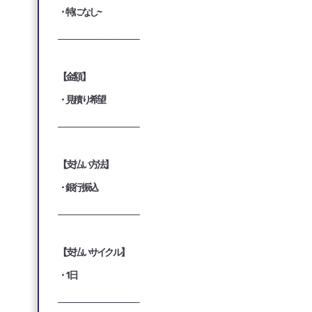
・特になし~
___________________________________
【金額】
・見積り希望
___________________________________
【支払い方法】
・銀行振込
___________________________________
【支払いサイクル】
・1日
___________________________________