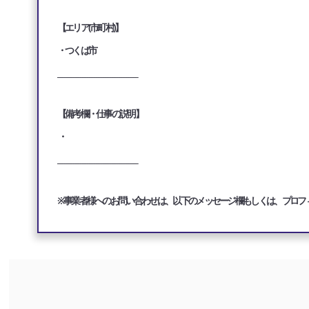
【エリア(市町村)】
・つくば市
___________________________________
【備考欄・仕事の説明】
・
___________________________________
※事業者様へのお問い合わせは、以下のメッセージ欄もしくは、プロフ