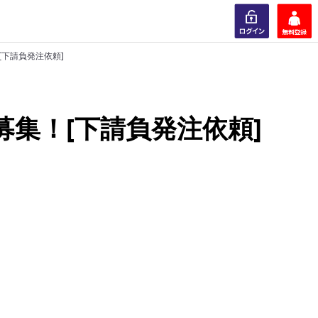
下請負発注依頼]
ログイン
会員登録
集！[下請負発注依頼]