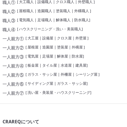
[
大工職人
|
設備職人
|
クロス職人
|
外壁職人
]
職人①
[
屋根職人
|
造園職人
|
塗装職人
|
外構職人
]
職人②
[
電気職人
|
足場職人
|
解体職人
|
防水職人
]
職人③
[
ハウスクリーニング・洗い・美装職人
]
職人④
[
大工屋
|
設備屋
|
クロス屋
|
外壁屋
]
一人親方①
[
屋根屋
|
造園屋
|
塗装屋
|
外構屋
]
一人親方②
[
電気屋
|
足場屋
|
解体屋
|
防水屋
]
一人親方③
[
板金屋
|
タイル屋
|
水道屋
|
建具屋
]
一人親方④
[
ガラス・サッシ屋
|
外柵屋
|
シーリング屋
]
一人親方⑤
[
サイディング屋
|
ガラス・サッシ屋
]
一人親方⑥
[
洗い屋・美装屋・ハウスクリーニング
]
一人親方⑦
CRAREQについて