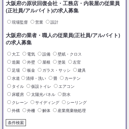
大阪府の原状回復会社・工務店・内装屋の従業員
(正社員/アルバイト)の求人募集
現場監督
営業
設計
大阪府の業者・職人の従業員(正社員/アルバイト)
の求人募集
大工
電気
設備
壁紙・クロス
造園
外壁
屋根
塗装
左官
足場
板金
ガラス・サッシ
建具
水道
清掃・洗い
畳
カーテン
タイル
仮設トイレ
エアコン
床暖房
太陽光パネル
防水
クレーン
サイディング
シーリング
外構
外柵
解体
産業廃棄物処理