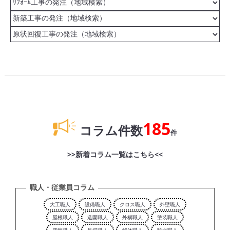
185
コラム件数
件
>>新着コラム一覧はこちら<<
職人・従業員コラム
大工職人
設備職人
クロス職人
外壁職人
屋根職人
造園職人
外構職人
塗装職人