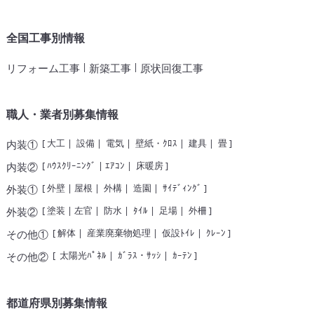
全国工事別情報
|
|
リフォーム工事
新築工事
原状回復工事
職人・業者別募集情報
[
大工
|
設備
|
電気
|
壁紙・ｸﾛｽ
|
建具
|
畳
]
内装①
[
ﾊｳｽｸﾘｰﾆﾝｸﾞ
|
ｴｱｺﾝ
|
床暖房
]
内装②
[
外壁
|
屋根
|
外構
|
造園
|
ｻｲﾃﾞｨﾝｸﾞ
]
外装①
[
塗装
|
左官
|
防水
|
ﾀｲﾙ
|
足場
|
外柵
]
外装②
[
解体
|
産業廃棄物処理
|
仮設ﾄｲﾚ
|
ｸﾚｰﾝ
]
その他①
[
太陽光ﾊﾟﾈﾙ
|
ｶﾞﾗｽ・ｻｯｼ
|
ｶｰﾃﾝ
]
その他②
都道府県別募集情報