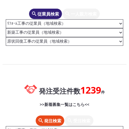
従業員検索
一人親方検索
1239
発注受注件数
件
>>新着募集一覧はこちら<<
発注検索
受注検索