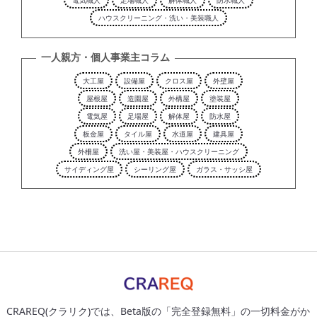
電気職人
足場職人
解体職人
防水職人
ハウスクリーニング・洗い・美装職人
一人親方・個人事業主コラム
大工屋
設備屋
クロス屋
外壁屋
屋根屋
造園屋
外構屋
塗装屋
電気屋
足場屋
解体屋
防水屋
板金屋
タイル屋
水道屋
建具屋
外柵屋
洗い屋・美装屋・ハウスクリーニング
サイディング屋
シーリング屋
ガラス・サッシ屋
CRAREQ(クラリク)では、Beta版の「完全登録無料」の一切料金がか