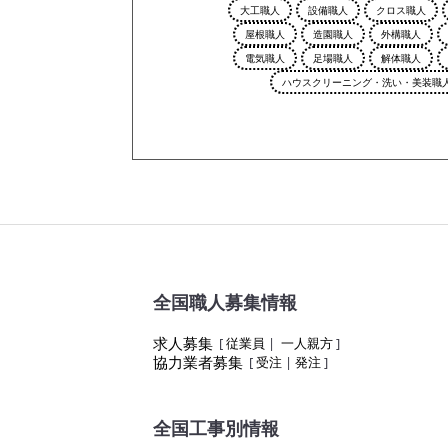
大工職人
設備職人
クロス職人
屋根職人
造園職人
外構職人
電気職人
足場職人
解体職人
ハウスクリーニング・洗い・美装職
全国職人募集情報
求人募集
[
従業員
|
一人親方
]
協力業者募集
[
受注
|
発注
]
全国工事別情報