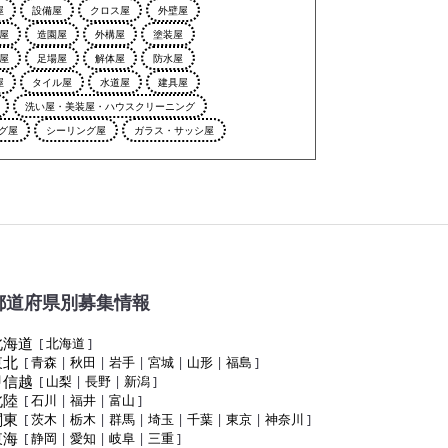
屋
設備屋
クロス屋
外壁屋
屋
造園屋
外構屋
塗装屋
屋
足場屋
解体屋
防水屋
屋
タイル屋
水道屋
建具屋
洗い屋・美装屋・ハウスクリーニング
グ屋
シーリング屋
ガラス・サッシ屋
都道府県別募集情報
北海道
[
北海道
]
東北
[
青森
|
秋田
|
岩手
|
宮城
|
山形
|
福島
]
甲信越
[
山梨
|
長野
|
新潟
]
北陸
[
石川
|
福井
|
富山
]
関東
[
茨木
|
栃木
|
群馬
|
埼玉
|
千葉
|
東京
|
神奈川
]
東海
[
静岡
|
愛知
|
岐阜
|
三重
]