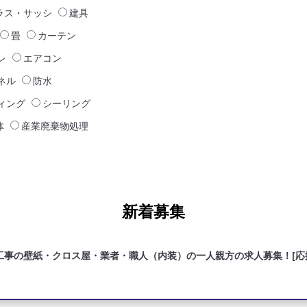
ラス・サッシ
建具
畳
カーテン
レ
エアコン
ネル
防水
ィング
シーリング
体
産業廃棄物処理
新着募集
工事の壁紙・クロス屋・業者・職人（内装）の一人親方の求人募集！[応