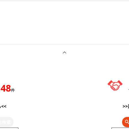
148
件
<<
>
方検索