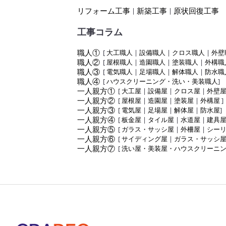
リフォーム工事
新築工事
原状回復工事
|
|
工事コラム
職人①
[
大工職人
|
設備職人
|
クロス職人
|
外壁
職人②
[
屋根職人
|
造園職人
|
塗装職人
|
外構職
職人③
[
電気職人
|
足場職人
|
解体職人
|
防水職
職人④
[
ハウスクリーニング・洗い・美装職人
]
一人親方①
[
大工屋
|
設備屋
|
クロス屋
|
外壁
一人親方②
[
屋根屋
|
造園屋
|
塗装屋
|
外構屋
]
一人親方③
[
電気屋
|
足場屋
|
解体屋
|
防水屋
]
一人親方④
[
板金屋
|
タイル屋
|
水道屋
|
建具
一人親方⑤
[
ガラス・サッシ屋
|
外柵屋
|
シー
一人親方⑥
[
サイディング屋
|
ガラス・サッシ
一人親方⑦
[
洗い屋・美装屋・ハウスクリーニ