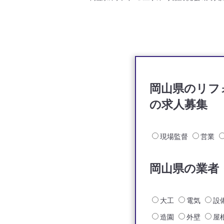
岡山県のリフ
の求人募集
現場監督
営業
岡山県の業者
大工
電気
設
造園
外壁
屋