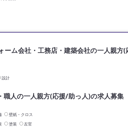
ォーム会社・工務店・建築会社の一人親方(応
設計
・職人の一人親方(応援/助っ人)の求人募集
備
壁紙・クロス
根
塗装
左官