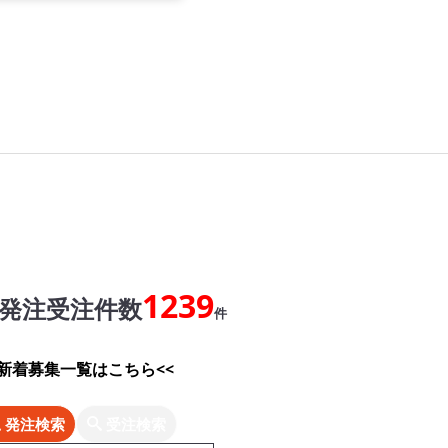
1239
発注受注件数
件
>新着募集一覧はこちら<<
発注検索
受注検索