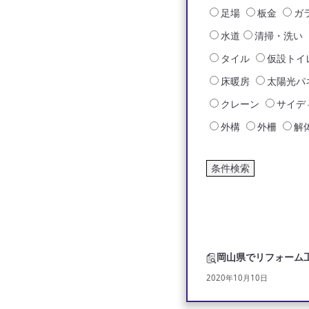
足場
板金
ガ
水道
清掃・洗い
タイル
仮設トイ
床暖房
太陽光パ
クレーン
サイデ
外構
外柵
解
岡山県でリフォーム
2020年10月10日