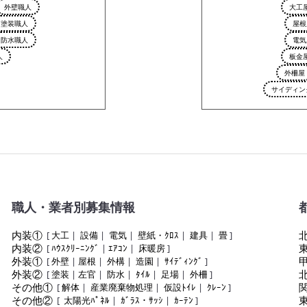
外壁職人
大工
塗装職人
屋根
防水職人
電気
人
板金
外柵屋
サイディン
職人・業者別募集情報
内装①
[
大工
|
設備
|
電気
|
壁紙・ｸﾛｽ
|
建具
|
畳
]
内装②
[
ﾊｳｽｸﾘｰﾆﾝｸﾞ
|
ｴｱｺﾝ
|
床暖房
]
外装①
[
外壁
|
屋根
|
外構
|
造園
|
ｻｲﾃﾞｨﾝｸﾞ
]
外装②
[
塗装
|
左官
|
防水
|
ﾀｲﾙ
|
足場
|
外柵
]
その他①
[
解体
|
産業廃棄物処理
|
仮設ﾄｲﾚ
|
ｸﾚｰﾝ
]
その他②
[
太陽光ﾊﾟﾈﾙ
|
ｶﾞﾗｽ・ｻｯｼ
|
ｶｰﾃﾝ
]