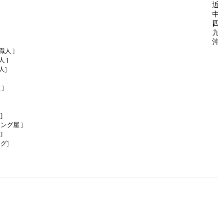
職人
]
人
]
人
]
屋
]
屋
]
リング屋
]
屋
]
ング
]