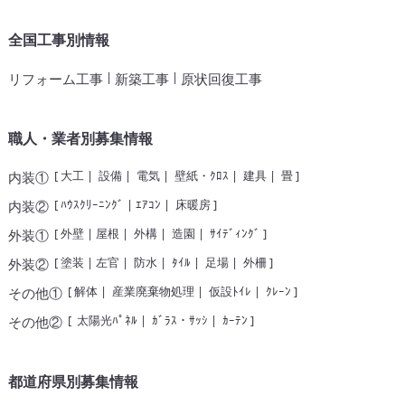
全国工事別情報
|
|
リフォーム工事
新築工事
原状回復工事
職人・業者別募集情報
[
大工
|
設備
|
電気
|
壁紙・ｸﾛｽ
|
建具
|
畳
]
内装①
[
ﾊｳｽｸﾘｰﾆﾝｸﾞ
|
ｴｱｺﾝ
|
床暖房
]
内装②
[
外壁
|
屋根
|
外構
|
造園
|
ｻｲﾃﾞｨﾝｸﾞ
]
外装①
[
塗装
|
左官
|
防水
|
ﾀｲﾙ
|
足場
|
外柵
]
外装②
[
解体
|
産業廃棄物処理
|
仮設ﾄｲﾚ
|
ｸﾚｰﾝ
]
その他①
[
太陽光ﾊﾟﾈﾙ
|
ｶﾞﾗｽ・ｻｯｼ
|
ｶｰﾃﾝ
]
その他②
都道府県別募集情報