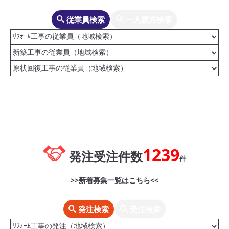
従業員検索
一人親方検索
1239
発注受注件数
件
>>新着募集一覧はこちら<<
発注検索
受注検索