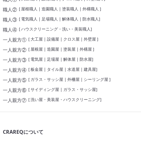
[
屋根職人
|
造園職人
|
塗装職人
|
外構職人
]
職人②
[
電気職人
|
足場職人
|
解体職人
|
防水職人
]
職人③
[
ハウスクリーニング・洗い・美装職人
]
職人④
[
大工屋
|
設備屋
|
クロス屋
|
外壁屋
]
一人親方①
[
屋根屋
|
造園屋
|
塗装屋
|
外構屋
]
一人親方②
[
電気屋
|
足場屋
|
解体屋
|
防水屋
]
一人親方③
[
板金屋
|
タイル屋
|
水道屋
|
建具屋
]
一人親方④
[
ガラス・サッシ屋
|
外柵屋
|
シーリング屋
]
一人親方⑤
[
サイディング屋
|
ガラス・サッシ屋
]
一人親方⑥
[
洗い屋・美装屋・ハウスクリーニング
]
一人親方⑦
CRAREQについて