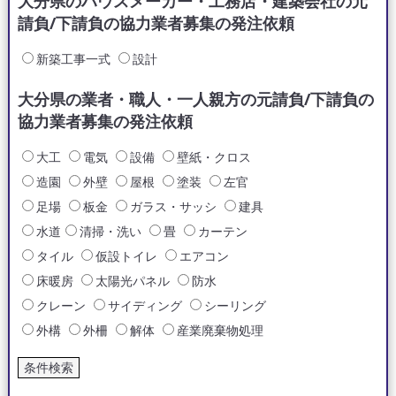
大分県のハウスメーカー・工務店・建築会社の元
請負/下請負の協力業者募集の発注依頼
新築工事一式
設計
大分県の業者・職人・一人親方の元請負/下請負の
協力業者募集の発注依頼
大工
電気
設備
壁紙・クロス
造園
外壁
屋根
塗装
左官
足場
板金
ガラス・サッシ
建具
水道
清掃・洗い
畳
カーテン
タイル
仮設トイレ
エアコン
床暖房
太陽光パネル
防水
クレーン
サイディング
シーリング
外構
外柵
解体
産業廃棄物処理