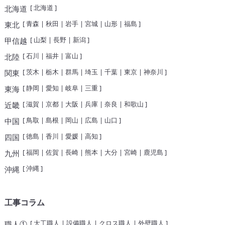
[
北海道
]
北海道
[
青森
|
秋田
|
岩手
|
宮城
|
山形
|
福島
]
東北
[
山梨
|
長野
|
新潟
]
甲信越
[
石川
|
福井
|
富山
]
北陸
[
茨木
|
栃木
|
群馬
|
埼玉
|
千葉
|
東京
|
神奈川
]
関東
[
静岡
|
愛知
|
岐阜
|
三重
]
東海
[
滋賀
|
京都
|
大阪
|
兵庫
|
奈良
|
和歌山
]
近畿
[
鳥取
|
島根
|
岡山
|
広島
|
山口
]
中国
[
徳島
|
香川
|
愛媛
|
高知
]
四国
[
福岡
|
佐賀
|
長崎
|
熊本
|
大分
|
宮崎
|
鹿児島
]
九州
[
沖縄
]
沖縄
工事コラム
[
大工職人
|
設備職人
|
クロス職人
|
外壁職人
]
職人①