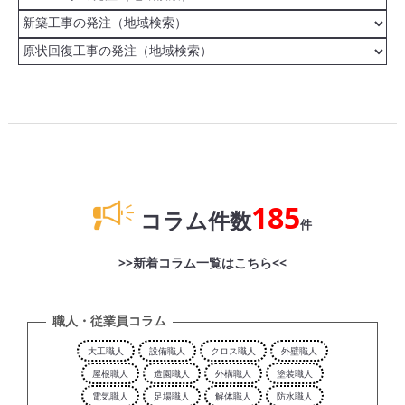
185
コラム件数
件
>>新着コラム一覧はこちら<<
職人・従業員コラム
大工職人
設備職人
クロス職人
外壁職人
屋根職人
造園職人
外構職人
塗装職人
電気職人
足場職人
解体職人
防水職人