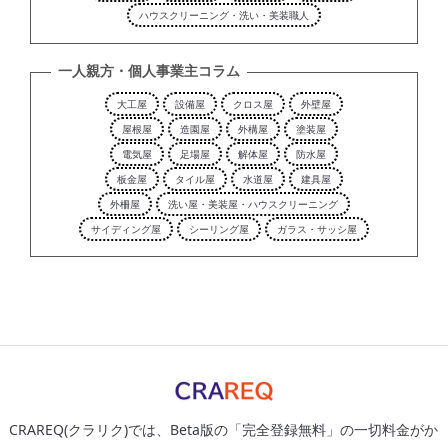
ハウスクリーニング・洗い・美装職人
一人親方・個人事業主コラム
大工屋
設備屋
クロス屋
外壁屋
屋根屋
造園屋
外構屋
塗装屋
電気屋
足場屋
解体屋
防水屋
板金屋
タイル屋
水道屋
建具屋
外柵屋
洗い屋・美装屋・ハウスクリーニング
サイディング屋
シーリング屋
ガラス・サッシ屋
CRAREQ(クラリク)では、Beta版の「完全登録無料」の一切料金がか