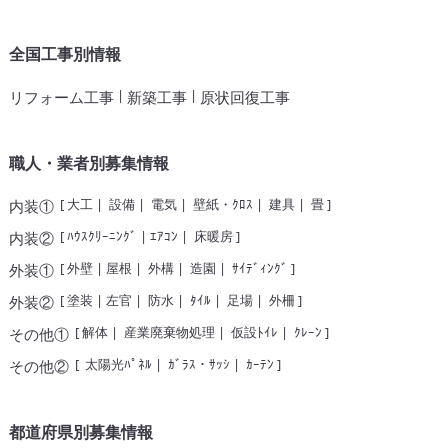
全国工事別情報
|
|
リフォーム工事
新築工事
原状回復工事
職人・業者別募集情報
[
大工
|
設備
|
電気
|
壁紙・ｸﾛｽ
|
建具
|
畳
]
内装①
[
ﾊｳｽｸﾘｰﾆﾝｸﾞ
|
ｴｱｺﾝ
|
床暖房
]
内装②
[
外壁
|
屋根
|
外構
|
造園
|
ｻｲﾃﾞｨﾝｸﾞ
]
外装①
[
塗装
|
左官
|
防水
|
ﾀｲﾙ
|
足場
|
外柵
]
外装②
[
解体
|
産業廃棄物処理
|
仮設ﾄｲﾚ
|
ｸﾚｰﾝ
]
その他①
[
太陽光ﾊﾟﾈﾙ
|
ｶﾞﾗｽ・ｻｯｼ
|
ｶｰﾃﾝ
]
その他②
都道府県別募集情報