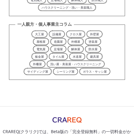
電気職人
足場職人
解体職人
防水職人
ハウスクリーニング・洗い・美装職人
一人親方・個人事業主コラム
大工屋
設備屋
クロス屋
外壁屋
屋根屋
造園屋
外構屋
塗装屋
電気屋
足場屋
解体屋
防水屋
板金屋
タイル屋
水道屋
建具屋
外柵屋
洗い屋・美装屋・ハウスクリーニング
サイディング屋
シーリング屋
ガラス・サッシ屋
CRAREQ(クラリク)では、Beta版の「完全登録無料」の一切料金がか