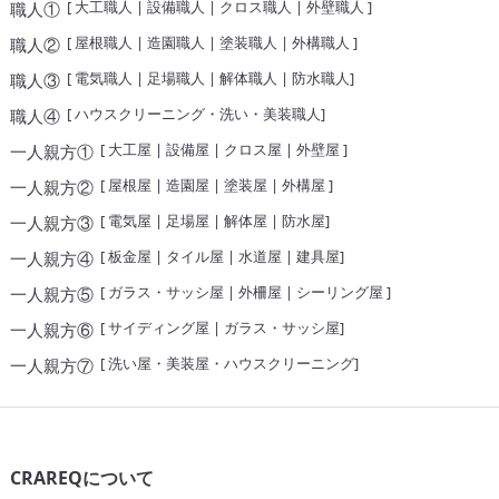
[
大工職人
|
設備職人
|
クロス職人
|
外壁職人
]
職人①
[
屋根職人
|
造園職人
|
塗装職人
|
外構職人
]
職人②
[
電気職人
|
足場職人
|
解体職人
|
防水職人
]
職人③
[
ハウスクリーニング・洗い・美装職人
]
職人④
[
大工屋
|
設備屋
|
クロス屋
|
外壁屋
]
一人親方①
[
屋根屋
|
造園屋
|
塗装屋
|
外構屋
]
一人親方②
[
電気屋
|
足場屋
|
解体屋
|
防水屋
]
一人親方③
[
板金屋
|
タイル屋
|
水道屋
|
建具屋
]
一人親方④
[
ガラス・サッシ屋
|
外柵屋
|
シーリング屋
]
一人親方⑤
[
サイディング屋
|
ガラス・サッシ屋
]
一人親方⑥
[
洗い屋・美装屋・ハウスクリーニング
]
一人親方⑦
CRAREQについて