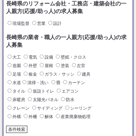
長崎県のリフォーム会社・工務店・建築会社の一
人親方(応援/助っ人)の求人募集
現場監督
営業
設計
長崎県の業者・職人の一人親方(応援/助っ人)の求
人募集
大工
電気
設備
壁紙・クロス
造園
外壁
屋根
塗装
左官
足場
板金
ガラス・サッシ
建具
水道
清掃・洗い
畳
カーテン
タイル
仮設トイレ
エアコン
床暖房
太陽光パネル
防水
クレーン
サイディング
シーリング
外構
外柵
解体
産業廃棄物処理