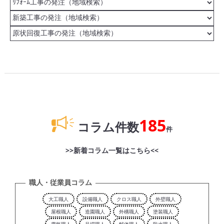
185
コラム件数
件
>>新着コラム一覧はこちら<<
職人・従業員コラム
大工職人
設備職人
クロス職人
外壁職人
屋根職人
造園職人
外構職人
塗装職人