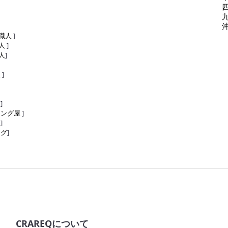
職人
]
人
]
人
]
屋
]
屋
]
リング屋
]
屋
]
ング
]
CRAREQについて