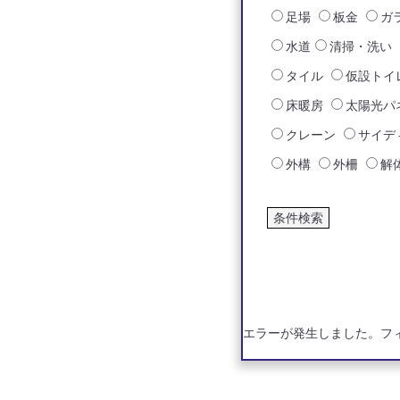
足場
板金
ガ
水道
清掃・洗い
タイル
仮設トイ
床暖房
太陽光パ
クレーン
サイデ
外構
外柵
解
エラーが発生しました。フ