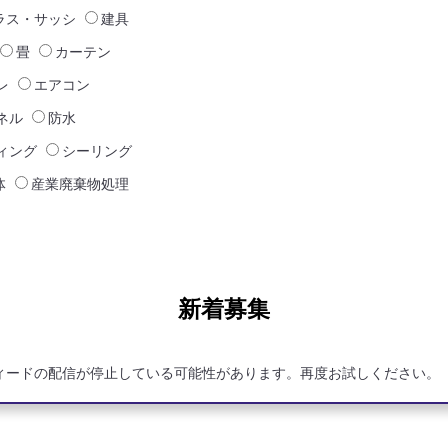
ラス・サッシ
建具
畳
カーテン
レ
エアコン
ネル
防水
ィング
シーリング
体
産業廃棄物処理
新着募集
ィードの配信が停止している可能性があります。再度お試しください。