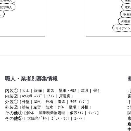
防水職人
電気
人
板金
外柵屋
サイディン
職人・業者別募集情報
内装①
[
大工
|
設備
|
電気
|
壁紙・ｸﾛｽ
|
建具
|
畳
]
内装②
[
ﾊｳｽｸﾘｰﾆﾝｸﾞ
|
ｴｱｺﾝ
|
床暖房
]
外装①
[
外壁
|
屋根
|
外構
|
造園
|
ｻｲﾃﾞｨﾝｸﾞ
]
外装②
[
塗装
|
左官
|
防水
|
ﾀｲﾙ
|
足場
|
外柵
]
その他①
[
解体
|
産業廃棄物処理
|
仮設ﾄｲﾚ
|
ｸﾚｰﾝ
]
その他②
[
太陽光ﾊﾟﾈﾙ
|
ｶﾞﾗｽ・ｻｯｼ
|
ｶｰﾃﾝ
]