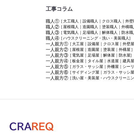
工事コラム
職人①
[
大工職人
|
設備職人
|
クロス職人
|
外壁
職人②
[
屋根職人
|
造園職人
|
塗装職人
|
外構職
職人③
[
電気職人
|
足場職人
|
解体職人
|
防水職
職人④
[
ハウスクリーニング・洗い・美装職人
]
一人親方①
[
大工屋
|
設備屋
|
クロス屋
|
外壁
一人親方②
[
屋根屋
|
造園屋
|
塗装屋
|
外構屋
]
一人親方③
[
電気屋
|
足場屋
|
解体屋
|
防水屋
]
一人親方④
[
板金屋
|
タイル屋
|
水道屋
|
建具
一人親方⑤
[
ガラス・サッシ屋
|
外柵屋
|
シー
一人親方⑥
[
サイディング屋
|
ガラス・サッシ
一人親方⑦
[
洗い屋・美装屋・ハウスクリーニ