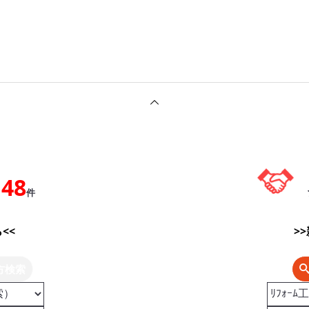
148
件
<<
>
方検索