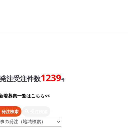
1239
発注受注件数
件
>新着募集一覧はこちら<<
発注検索
受注検索