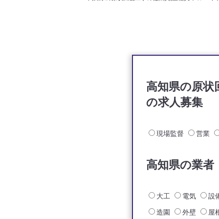
高知県の原状
の求人募集
現場監督
営業
高知県の業者
大工
電気
設
造園
外壁
屋