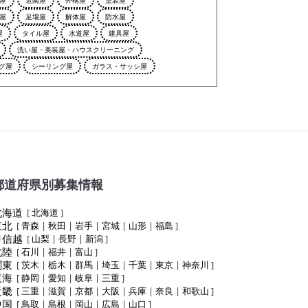
屋
足場屋
解体屋
防水屋
屋
タイル屋
水道屋
建具屋
洗い屋・美装屋・ハウスクリーニング
グ屋
シーリング屋
ガラス・サッシ屋
都道府県別募集情報
北海道
[
北海道
]
東北
[
青森
|
秋田
|
岩手
|
宮城
|
山形
|
福島
]
甲信越
[
山梨
|
長野
|
新潟
]
北陸
[
石川
|
福井
|
富山
]
関東
[
茨木
|
栃木
|
群馬
|
埼玉
|
千葉
|
東京
|
神奈川
]
東海
[
静岡
|
愛知
|
岐阜
|
三重
]
近畿
[
三重
|
滋賀
|
京都
|
大阪
|
兵庫
|
奈良
|
和歌山
]
中国
[
鳥取
|
島根
|
岡山
|
広島
|
山口
]