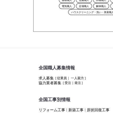
電気職人
足場職人
解体職人
ハウスクリーニング・洗い・美装職
全国職人募集情報
求人募集
[
従業員
|
一人親方
]
協力業者募集
[
受注
|
発注
]
全国工事別情報
リフォーム工事
新築工事
原状回復工事
|
|