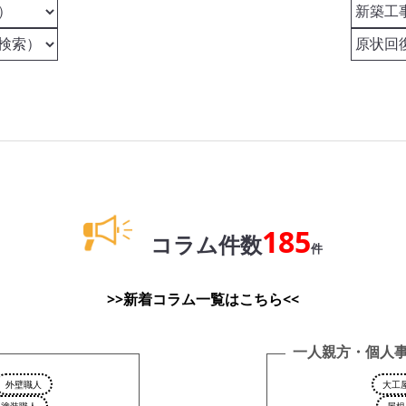
185
コラム件数
件
>>新着コラム一覧はこちら<<
一人親方・個人
外壁職人
大工
塗装職人
屋根