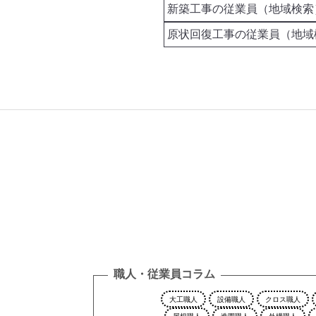
職人・従業員コラム
大工職人
設備職人
クロス職人
屋根職人
造園職人
外構職人