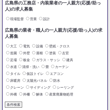
広島県の工務店・内装業者の一人親方(応援/助っ
人)の求人募集
現場監督
営業
設計
広島県の業者・職人の一人親方(応援/助っ人)の求
人募集
大工
電気
設備
壁紙・クロス
造園
外壁
屋根
塗装
左官
足場
板金
ガラス・サッシ
建具
水道
清掃・洗い
畳
カーテン
タイル
仮設トイレ
エアコン
床暖房
太陽光パネル
防水
クレーン
サイディング
シーリング
外構
外柵
解体
産業廃棄物処理