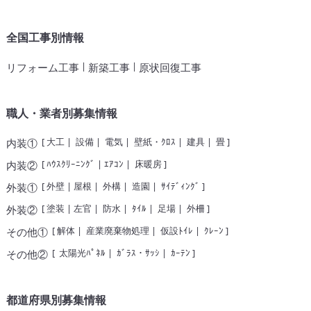
全国工事別情報
|
|
リフォーム工事
新築工事
原状回復工事
職人・業者別募集情報
[
大工
|
設備
|
電気
|
壁紙・ｸﾛｽ
|
建具
|
畳
]
内装①
[
ﾊｳｽｸﾘｰﾆﾝｸﾞ
|
ｴｱｺﾝ
|
床暖房
]
内装②
[
外壁
|
屋根
|
外構
|
造園
|
ｻｲﾃﾞｨﾝｸﾞ
]
外装①
[
塗装
|
左官
|
防水
|
ﾀｲﾙ
|
足場
|
外柵
]
外装②
[
解体
|
産業廃棄物処理
|
仮設ﾄｲﾚ
|
ｸﾚｰﾝ
]
その他①
[
太陽光ﾊﾟﾈﾙ
|
ｶﾞﾗｽ・ｻｯｼ
|
ｶｰﾃﾝ
]
その他②
都道府県別募集情報