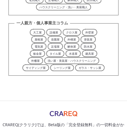
電気職人
足場職人
解体職人
防水職人
ハウスクリーニング・洗い・美装職人
一人親方・個人事業主コラム
大工屋
設備屋
クロス屋
外壁屋
屋根屋
造園屋
外構屋
塗装屋
電気屋
足場屋
解体屋
防水屋
板金屋
タイル屋
水道屋
建具屋
外柵屋
洗い屋・美装屋・ハウスクリーニング
サイディング屋
シーリング屋
ガラス・サッシ屋
CRAREQ(クラリク)では、Beta版の「完全登録無料」の一切料金がか