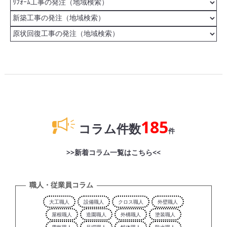
185
コラム件数
件
>>新着コラム一覧はこちら<<
職人・従業員コラム
大工職人
設備職人
クロス職人
外壁職人
屋根職人
造園職人
外構職人
塗装職人