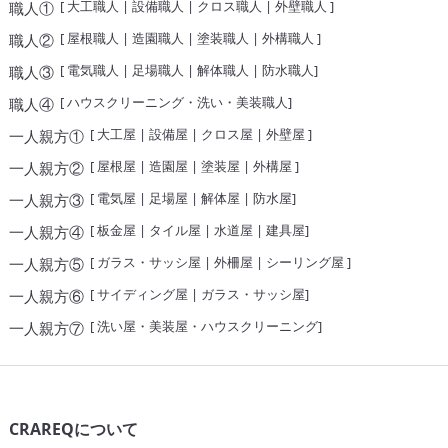
[
大工職人
|
設備職人
|
クロス職人
|
外壁職人
]
職人①
[
屋根職人
|
造園職人
|
塗装職人
|
外構職人
]
職人②
[
電気職人
|
足場職人
|
解体職人
|
防水職人
]
職人③
[
ハウスクリーニング・洗い・美装職人
]
職人④
[
大工屋
|
設備屋
|
クロス屋
|
外壁屋
]
一人親方①
[
屋根屋
|
造園屋
|
塗装屋
|
外構屋
]
一人親方②
[
電気屋
|
足場屋
|
解体屋
|
防水屋
]
一人親方③
[
板金屋
|
タイル屋
|
水道屋
|
建具屋
]
一人親方④
[
ガラス・サッシ屋
|
外柵屋
|
シーリング屋
]
一人親方⑤
[
サイディング屋
|
ガラス・サッシ屋
]
一人親方⑥
[
洗い屋・美装屋・ハウスクリーニング
]
一人親方⑦
CRAREQについて