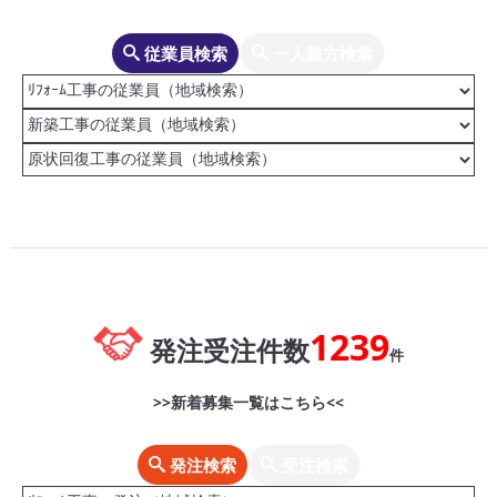
従業員検索
一人親方検索
1239
発注受注件数
件
>>新着募集一覧はこちら<<
発注検索
受注検索