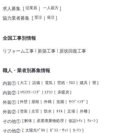
従業員
一人親方
求人募集
[
|
]
受注
発注
協力業者募集
[
|
]
全国工事別情報
|
|
リフォーム工事
新築工事
原状回復工事
職人・業者別募集情報
[
大工
|
設備
|
電気
|
壁紙・ｸﾛｽ
|
建具
|
畳
]
内装①
[
ﾊｳｽｸﾘｰﾆﾝｸﾞ
|
ｴｱｺﾝ
|
床暖房
]
内装②
[
外壁
|
屋根
|
外構
|
造園
|
ｻｲﾃﾞｨﾝｸﾞ
]
外装①
[
塗装
|
左官
|
防水
|
ﾀｲﾙ
|
足場
|
外柵
]
外装②
[
解体
|
産業廃棄物処理
|
仮設ﾄｲﾚ
|
ｸﾚｰﾝ
]
その他①
[
太陽光ﾊﾟﾈﾙ
|
ｶﾞﾗｽ・ｻｯｼ
|
ｶｰﾃﾝ
]
その他②