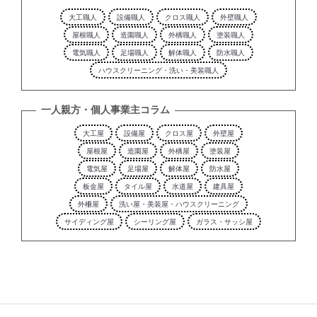
大工職人
設備職人
クロス職人
外壁職人
屋根職人
造園職人
外構職人
塗装職人
電気職人
足場職人
解体職人
防水職人
ハウスクリーニング・洗い・美装職人
一人親方・個人事業主コラム
大工屋
設備屋
クロス屋
外壁屋
屋根屋
造園屋
外構屋
塗装屋
電気屋
足場屋
解体屋
防水屋
板金屋
タイル屋
水道屋
建具屋
外柵屋
洗い屋・美装屋・ハウスクリーニング
サイディング屋
シーリング屋
ガラス・サッシ屋