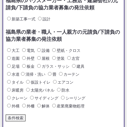
福島県のハウスメーカー・工務店・建築会社の元
請負/下請負の協力業者募集の発注依頼
新築工事一式
設計
福島県の業者・職人・一人親方の元請負/下請負の
協力業者募集の発注依頼
大工
電気
設備
壁紙・クロス
造園
外壁
屋根
塗装
左官
足場
板金
ガラス・サッシ
建具
水道
清掃・洗い
畳
カーテン
タイル
仮設トイレ
エアコン
床暖房
太陽光パネル
防水
クレーン
サイディング
シーリング
外構
外柵
解体
産業廃棄物処理