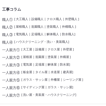
工事コラム
[
大工職人
|
設備職人
|
クロス職人
|
外壁職人
]
職人①
[
屋根職人
|
造園職人
|
塗装職人
|
外構職人
]
職人②
[
電気職人
|
足場職人
|
解体職人
|
防水職人
]
職人③
[
ハウスクリーニング・洗い・美装職人
]
職人④
[
大工屋
|
設備屋
|
クロス屋
|
外壁屋
]
一人親方①
[
屋根屋
|
造園屋
|
塗装屋
|
外構屋
]
一人親方②
[
電気屋
|
足場屋
|
解体屋
|
防水屋
]
一人親方③
[
板金屋
|
タイル屋
|
水道屋
|
建具屋
]
一人親方④
[
ガラス・サッシ屋
|
外柵屋
|
シーリング屋
]
一人親方⑤
[
サイディング屋
|
ガラス・サッシ屋
]
一人親方⑥
[
洗い屋・美装屋・ハウスクリーニング
]
一人親方⑦