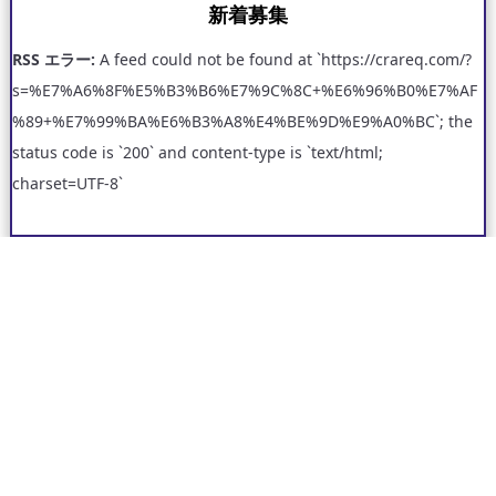
新着募集
RSS エラー:
A feed could not be found at `https://crareq.com/?
s=%E7%A6%8F%E5%B3%B6%E7%9C%8C+%E6%96%B0%E7%AF
%89+%E7%99%BA%E6%B3%A8%E4%BE%9D%E9%A0%BC`; the
status code is `200` and content-type is `text/html;
charset=UTF-8`