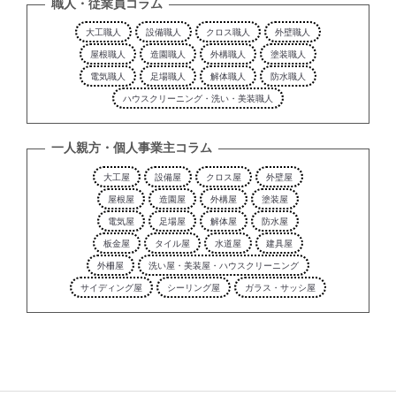
職人・従業員コラム
大工職人
設備職人
クロス職人
外壁職人
屋根職人
造園職人
外構職人
塗装職人
電気職人
足場職人
解体職人
防水職人
ハウスクリーニング・洗い・美装職人
一人親方・個人事業主コラム
大工屋
設備屋
クロス屋
外壁屋
屋根屋
造園屋
外構屋
塗装屋
電気屋
足場屋
解体屋
防水屋
板金屋
タイル屋
水道屋
建具屋
外柵屋
洗い屋・美装屋・ハウスクリーニング
サイディング屋
シーリング屋
ガラス・サッシ屋