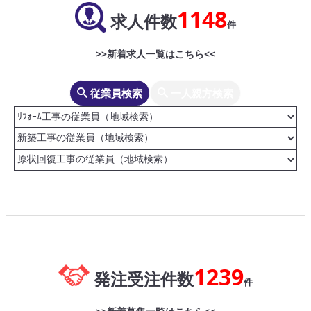
1148
求人件数
件
>>新着求人一覧はこちら<<
従業員検索
一人親方検索
1239
発注受注件数
件