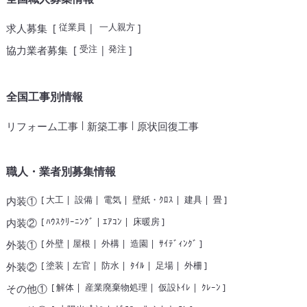
従業員
一人親方
求人募集
[
|
]
受注
発注
協力業者募集
[
|
]
全国工事別情報
|
|
リフォーム工事
新築工事
原状回復工事
職人・業者別募集情報
[
大工
|
設備
|
電気
|
壁紙・ｸﾛｽ
|
建具
|
畳
]
内装①
[
ﾊｳｽｸﾘｰﾆﾝｸﾞ
|
ｴｱｺﾝ
|
床暖房
]
内装②
[
外壁
|
屋根
|
外構
|
造園
|
ｻｲﾃﾞｨﾝｸﾞ
]
外装①
[
塗装
|
左官
|
防水
|
ﾀｲﾙ
|
足場
|
外柵
]
外装②
[
解体
|
産業廃棄物処理
|
仮設ﾄｲﾚ
|
ｸﾚｰﾝ
]
その他①