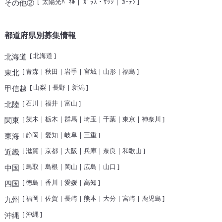
[
太陽光ﾊﾟﾈﾙ
|
ｶﾞﾗｽ・ｻｯｼ
|
ｶｰﾃﾝ
]
その他②
都道府県別募集情報
[
北海道
]
北海道
[
青森
|
秋田
|
岩手
|
宮城
|
山形
|
福島
]
東北
[
山梨
|
長野
|
新潟
]
甲信越
[
石川
|
福井
|
富山
]
北陸
[
茨木
|
栃木
|
群馬
|
埼玉
|
千葉
|
東京
|
神奈川
]
関東
[
静岡
|
愛知
|
岐阜
|
三重
]
東海
[
滋賀
|
京都
|
大阪
|
兵庫
|
奈良
|
和歌山
]
近畿
[
鳥取
|
島根
|
岡山
|
広島
|
山口
]
中国
[
徳島
|
香川
|
愛媛
|
高知
]
四国
[
福岡
|
佐賀
|
長崎
|
熊本
|
大分
|
宮崎
|
鹿児島
]
九州
[
沖縄
]
沖縄