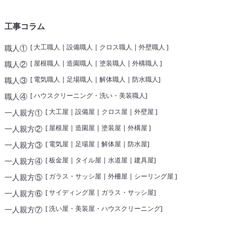
工事コラム
[
大工職人
|
設備職人
|
クロス職人
|
外壁職人
]
職人①
[
屋根職人
|
造園職人
|
塗装職人
|
外構職人
]
職人②
[
電気職人
|
足場職人
|
解体職人
|
防水職人
]
職人③
[
ハウスクリーニング・洗い・美装職人
]
職人④
[
大工屋
|
設備屋
|
クロス屋
|
外壁屋
]
一人親方①
[
屋根屋
|
造園屋
|
塗装屋
|
外構屋
]
一人親方②
[
電気屋
|
足場屋
|
解体屋
|
防水屋
]
一人親方③
[
板金屋
|
タイル屋
|
水道屋
|
建具屋
]
一人親方④
[
ガラス・サッシ屋
|
外柵屋
|
シーリング屋
]
一人親方⑤
[
サイディング屋
|
ガラス・サッシ屋
]
一人親方⑥
[
洗い屋・美装屋・ハウスクリーニング
]
一人親方⑦