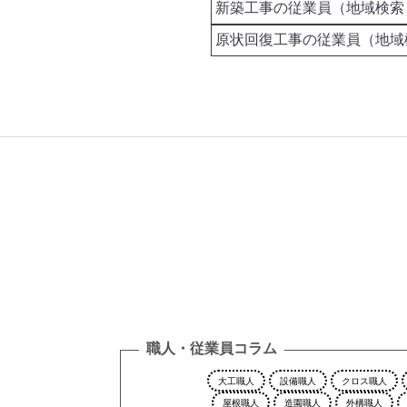
職人・従業員コラム
大工職人
設備職人
クロス職人
屋根職人
造園職人
外構職人