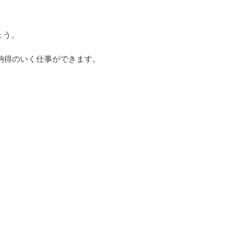
ょう。
納得のいく仕事ができます。