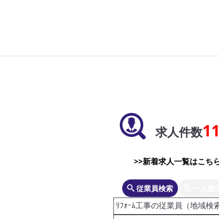
1
求人件数
>>新着求人一覧はこちら
従業員検索
一人親