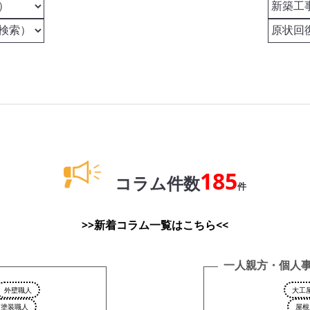
185
コラム件数
件
>>新着コラム一覧はこちら<<
一人親方・個人
外壁職人
大工
塗装職人
屋根