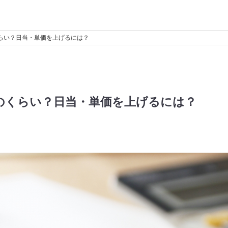
らい？日当・単価を上げるには？
のくらい？日当・単価を上げるには？