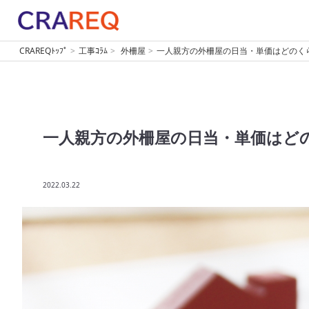
CRAREQﾄｯﾌﾟ
工事ｺﾗﾑ
外柵屋
一人親方の外柵屋の日当・単価はどのく
一人親方の外柵屋の日当・単価はど
2022.03.22