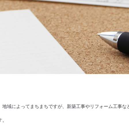
域によってまちまちですが、新築工事やリフォーム工事などであれ
す。