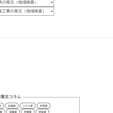
事業主コラム
屋
設備屋
クロス屋
外壁屋
屋
造園屋
外構屋
塗装屋