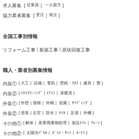
従業員
一人親方
求人募集
[
|
]
受注
発注
協力業者募集
[
|
]
全国工事別情報
|
|
リフォーム工事
新築工事
原状回復工事
職人・業者別募集情報
[
大工
|
設備
|
電気
|
壁紙・ｸﾛｽ
|
建具
|
畳
]
内装①
[
ﾊｳｽｸﾘｰﾆﾝｸﾞ
|
ｴｱｺﾝ
|
床暖房
]
内装②
[
外壁
|
屋根
|
外構
|
造園
|
ｻｲﾃﾞｨﾝｸﾞ
]
外装①
[
塗装
|
左官
|
防水
|
ﾀｲﾙ
|
足場
|
外柵
]
外装②
[
解体
|
産業廃棄物処理
|
仮設ﾄｲﾚ
|
ｸﾚｰﾝ
]
その他①
[
太陽光ﾊﾟﾈﾙ
|
ｶﾞﾗｽ・ｻｯｼ
|
ｶｰﾃﾝ
]
その他②