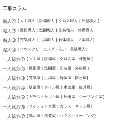
工事コラム
[
大工職人
|
設備職人
|
クロス職人
|
外壁職人
]
職人①
[
屋根職人
|
造園職人
|
塗装職人
|
外構職人
]
職人②
[
電気職人
|
足場職人
|
解体職人
|
防水職人
]
職人③
[
ハウスクリーニング・洗い・美装職人
]
職人④
[
大工屋
|
設備屋
|
クロス屋
|
外壁屋
]
一人親方①
[
屋根屋
|
造園屋
|
塗装屋
|
外構屋
]
一人親方②
[
電気屋
|
足場屋
|
解体屋
|
防水屋
]
一人親方③
[
板金屋
|
タイル屋
|
水道屋
|
建具屋
]
一人親方④
[
ガラス・サッシ屋
|
外柵屋
|
シーリング屋
]
一人親方⑤
[
サイディング屋
|
ガラス・サッシ屋
]
一人親方⑥
[
洗い屋・美装屋・ハウスクリーニング
]
一人親方⑦