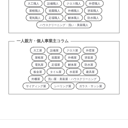
大工職人
設備職人
クロス職人
外壁職人
屋根職人
造園職人
外構職人
塗装職人
電気職人
足場職人
解体職人
防水職人
ハウスクリーニング・洗い・美装職人
一人親方・個人事業主コラム
大工屋
設備屋
クロス屋
外壁屋
屋根屋
造園屋
外構屋
塗装屋
電気屋
足場屋
解体屋
防水屋
板金屋
タイル屋
水道屋
建具屋
外柵屋
洗い屋・美装屋・ハウスクリーニング
サイディング屋
シーリング屋
ガラス・サッシ屋