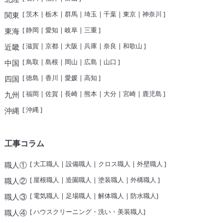
[
茨木
|
栃木
|
群馬
|
埼玉
|
千葉
|
東京
|
神奈川
]
関東
[
静岡
|
愛知
|
岐阜
|
三重
]
東海
[
滋賀
|
京都
|
大阪
|
兵庫
|
奈良
|
和歌山
]
近畿
[
鳥取
|
島根
|
岡山
|
広島
|
山口
]
中国
[
徳島
|
香川
|
愛媛
|
高知
]
四国
[
福岡
|
佐賀
|
長崎
|
熊本
|
大分
|
宮崎
|
鹿児島
]
九州
[
沖縄
]
沖縄
工事コラム
[
大工職人
|
設備職人
|
クロス職人
|
外壁職人
]
職人①
[
屋根職人
|
造園職人
|
塗装職人
|
外構職人
]
職人②
[
電気職人
|
足場職人
|
解体職人
|
防水職人
]
職人③
[
ハウスクリーニング・洗い・美装職人
]
職人④