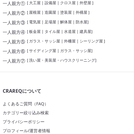
[
大工屋
|
設備屋
|
クロス屋
|
外壁屋
]
一人親方①
[
屋根屋
|
造園屋
|
塗装屋
|
外構屋
]
一人親方②
[
電気屋
|
足場屋
|
解体屋
|
防水屋
]
一人親方③
[
板金屋
|
タイル屋
|
水道屋
|
建具屋
]
一人親方④
[
ガラス・サッシ屋
|
外柵屋
|
シーリング屋
]
一人親方⑤
[
サイディング屋
|
ガラス・サッシ屋
]
一人親方⑥
[
洗い屋・美装屋・ハウスクリーニング
]
一人親方⑦
CRAREQについて
よくあるご質問（FAQ）
カテゴリー絞り込み検索
プライバシーポリシー
プロフィール/運営者情報