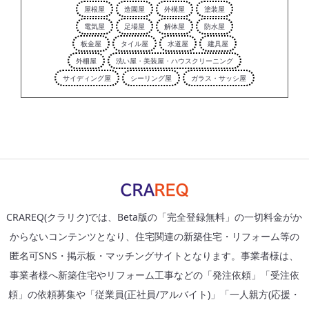
屋根屋
造園屋
外構屋
塗装屋
電気屋
足場屋
解体屋
防水屋
板金屋
タイル屋
水道屋
建具屋
外柵屋
洗い屋・美装屋・ハウスクリーニング
サイディング屋
シーリング屋
ガラス・サッシ屋
CRAREQ(クラリク)では、Beta版の「完全登録無料」の一切料金がか
からないコンテンツとなり、住宅関連の新築住宅・リフォーム等の
匿名可SNS・掲示板・マッチングサイトとなります。事業者様は、
事業者様へ新築住宅やリフォーム工事などの「発注依頼」「受注依
頼」の依頼募集や「従業員(正社員/アルバイト)」「一人親方(応援・