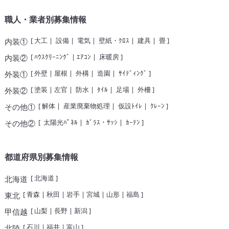
職人・業者別募集情報
[
大工
|
設備
|
電気
|
壁紙・ｸﾛｽ
|
建具
|
畳
]
内装①
[
ﾊｳｽｸﾘｰﾆﾝｸﾞ
|
ｴｱｺﾝ
|
床暖房
]
内装②
[
外壁
|
屋根
|
外構
|
造園
|
ｻｲﾃﾞｨﾝｸﾞ
]
外装①
[
塗装
|
左官
|
防水
|
ﾀｲﾙ
|
足場
|
外柵
]
外装②
[
解体
|
産業廃棄物処理
|
仮設ﾄｲﾚ
|
ｸﾚｰﾝ
]
その他①
[
太陽光ﾊﾟﾈﾙ
|
ｶﾞﾗｽ・ｻｯｼ
|
ｶｰﾃﾝ
]
その他②
都道府県別募集情報
[
北海道
]
北海道
[
青森
|
秋田
|
岩手
|
宮城
|
山形
|
福島
]
東北
[
山梨
|
長野
|
新潟
]
甲信越
[
石川
|
福井
|
富山
]
北陸