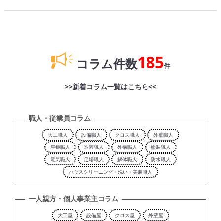
185
コラム件数
件
>>新着コラム一覧はこちら<<
職人・従業員コラム
大工職人
設備職人
クロス職人
外壁職人
屋根職人
造園職人
外構職人
塗装職人
電気職人
足場職人
解体職人
防水職人
ハウスクリーニング・洗い・美装職人
一人親方・個人事業主コラム
大工屋
設備屋
クロス屋
外壁屋