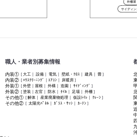
外柵屋
サイディン
職人・業者別募集情報
内装①
[
大工
|
設備
|
電気
|
壁紙・ｸﾛｽ
|
建具
|
畳
]
内装②
[
ﾊｳｽｸﾘｰﾆﾝｸﾞ
|
ｴｱｺﾝ
|
床暖房
]
外装①
[
外壁
|
屋根
|
外構
|
造園
|
ｻｲﾃﾞｨﾝｸﾞ
]
外装②
[
塗装
|
左官
|
防水
|
ﾀｲﾙ
|
足場
|
外柵
]
その他①
[
解体
|
産業廃棄物処理
|
仮設ﾄｲﾚ
|
ｸﾚｰﾝ
]
その他②
[
太陽光ﾊﾟﾈﾙ
|
ｶﾞﾗｽ・ｻｯｼ
|
ｶｰﾃﾝ
]