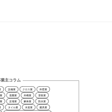
事業主コラム
屋
設備屋
クロス屋
外壁屋
屋
造園屋
外構屋
塗装屋
屋
足場屋
解体屋
防水屋
屋
タイル屋
水道屋
建具屋