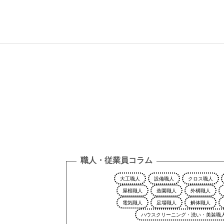
職人・従業員コラム
大工職人
設備職人
クロス職人
屋根職人
造園職人
外構職人
電気職人
足場職人
解体職人
ハウスクリーニング・洗い・美装職