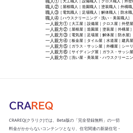
職人①
[
大工職人
|
設備職人
|
クロス職人
|
外壁
職人②
[
屋根職人
|
造園職人
|
塗装職人
|
外構職
職人③
[
電気職人
|
足場職人
|
解体職人
|
防水職
職人④
[
ハウスクリーニング・洗い・美装職人
]
一人親方①
[
大工屋
|
設備屋
|
クロス屋
|
外壁
一人親方②
[
屋根屋
|
造園屋
|
塗装屋
|
外構屋
]
一人親方③
[
電気屋
|
足場屋
|
解体屋
|
防水屋
]
一人親方④
[
板金屋
|
タイル屋
|
水道屋
|
建具
一人親方⑤
[
ガラス・サッシ屋
|
外柵屋
|
シー
一人親方⑥
[
サイディング屋
|
ガラス・サッシ
一人親方⑦
[
洗い屋・美装屋・ハウスクリーニ
CRAREQ(クラリク)では、Beta版の「完全登録無料」の一切
料金がかからないコンテンツとなり、住宅関連の新築住宅・