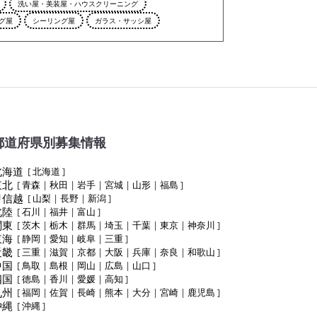
洗い屋・美装屋・ハウスクリーニング
グ屋
シーリング屋
ガラス・サッシ屋
都道府県別募集情報
北海道
[
北海道
]
東北
[
青森
|
秋田
|
岩手
|
宮城
|
山形
|
福島
]
甲信越
[
山梨
|
長野
|
新潟
]
北陸
[
石川
|
福井
|
富山
]
関東
[
茨木
|
栃木
|
群馬
|
埼玉
|
千葉
|
東京
|
神奈川
]
東海
[
静岡
|
愛知
|
岐阜
|
三重
]
近畿
[
三重
|
滋賀
|
京都
|
大阪
|
兵庫
|
奈良
|
和歌山
]
中国
[
鳥取
|
島根
|
岡山
|
広島
|
山口
]
四国
[
徳島
|
香川
|
愛媛
|
高知
]
九州
[
福岡
|
佐賀
|
長崎
|
熊本
|
大分
|
宮崎
|
鹿児島
]
沖縄
[
沖縄
]