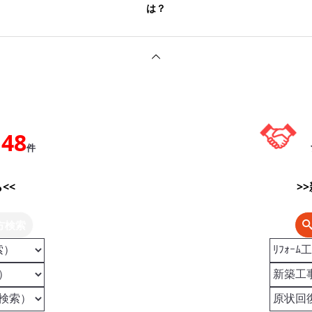
は？
148
件
<<
>
方検索