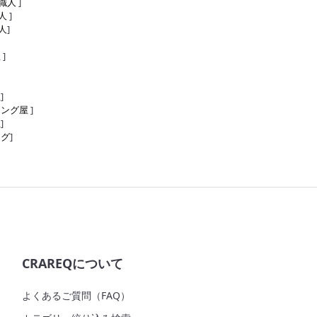
職人
]
人
]
人
]
屋
]
屋
]
リング屋
]
屋
]
ング
]
CRAREQについて
よくあるご質問（FAQ）