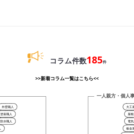
185
コラム件数
件
>>新着コラム一覧はこちら<<
一人親方・個人
外壁職人
大工
塗装職人
屋根
防水職人
電気
人
板金