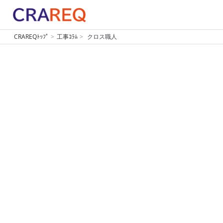
CRAREQﾄｯﾌﾟ
工事ｺﾗﾑ
クロス職人