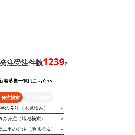
1239
発注受注件数
件
>新着募集一覧はこちら<<
発注検索
受注検索